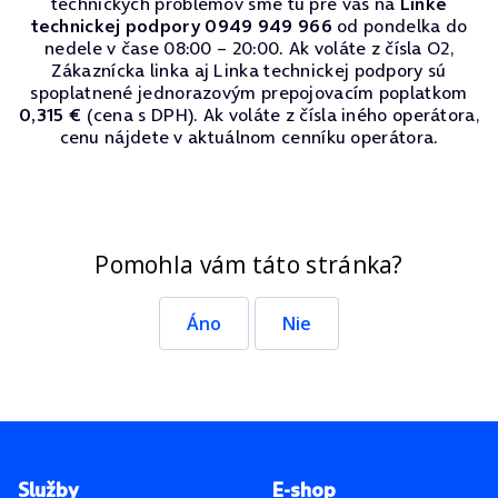
technických problémov sme tu pre vás na
Linke
technickej podpory 0949 949 966
od pondelka do
nedele v čase 08:00 – 20:00. Ak voláte z čísla O2,
Zákaznícka linka aj Linka technickej podpory sú
spoplatnené jednorazovým prepojovacím poplatkom
0,315 €
(cena s DPH). Ak voláte z čísla iného operátora,
cenu nájdete v aktuálnom cenníku operátora.
Pomohla vám táto stránka?
Áno
Nie
Pätička stránky
Služby
E-shop