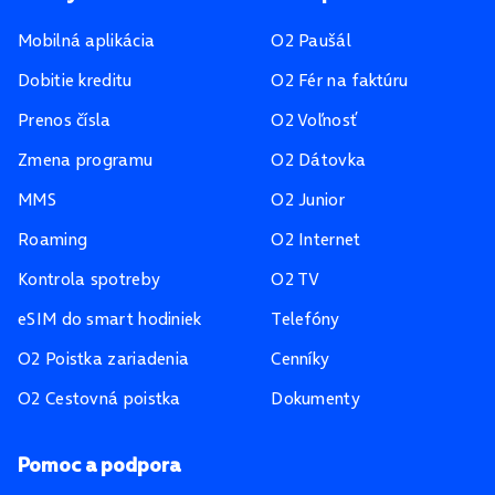
Mobilná aplikácia
O2 Paušál
Dobitie kreditu
O2 Fér na faktúru
Prenos čísla
O2 Voľnosť
Zmena programu
O2 Dátovka
MMS
O2 Junior
Roaming
O2 Internet
Kontrola spotreby
O2 TV
eSIM do smart hodiniek
Telefóny
O2 Poistka zariadenia
Cenníky
O2 Cestovná poistka
Dokumenty
Pomoc a podpora