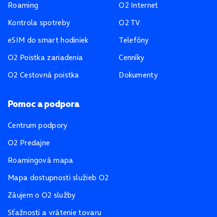
Roaming
O2 Internet
Kontrola spotreby
O2 TV
eSIM do smart hodiniek
Telefóny
O2 Poistka zariadenia
Cenníky
O2 Cestovná poistka
Dokumenty
Pomoc a podpora
Centrum podpory
O2 Predajne
Roamingová mapa
Mapa dostupnosti služieb O2
Záujem o O2 služby
Sťažnosti a vrátenie tovaru