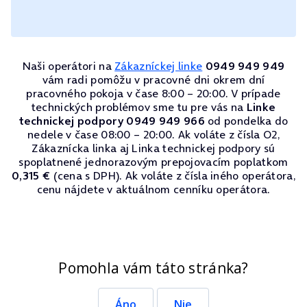
Naši operátori na
Zákazníckej linke
0949 949 949
vám radi pomôžu v pracovné dni okrem dní
pracovného pokoja v čase 8:00 – 20:00. V prípade
technických problémov sme tu pre vás na
Linke
technickej podpory 0949 949 966
od pondelka do
nedele v čase 08:00 – 20:00. Ak voláte z čísla O2,
Zákaznícka linka aj Linka technickej podpory sú
spoplatnené jednorazovým prepojovacím poplatkom
0,315 €
(cena s DPH). Ak voláte z čísla iného operátora,
cenu nájdete v aktuálnom cenníku operátora.
Pomohla vám táto stránka?
Áno
Nie