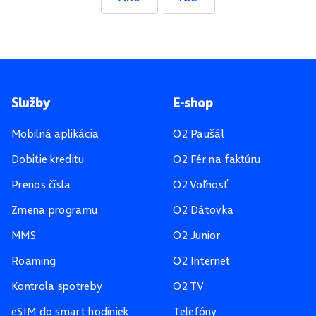
Pätička stránky
Služby
E-shop
Mobilná aplikácia
O2 Paušál
Dobitie kreditu
O2 Fér na faktúru
Prenos čísla
O2 Voľnosť
Zmena programu
O2 Dátovka
MMS
O2 Junior
Roaming
O2 Internet
Kontrola spotreby
O2 TV
eSIM do smart hodiniek
Telefóny