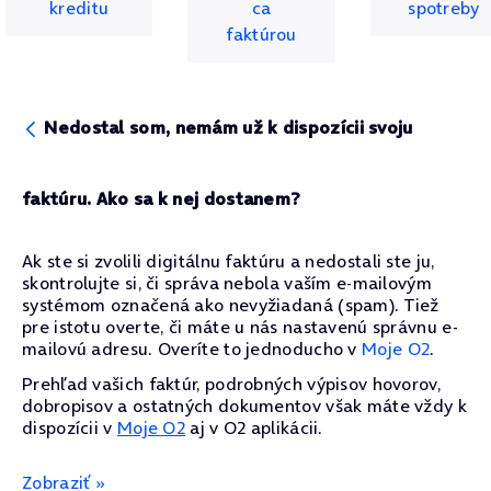
kreditu
ca
spotreby
faktúrou
Nedostal som, nemám už k dispozícii svoju
faktúru. Ako sa k nej dostanem?
Ak ste si zvolili digitálnu faktúru a nedostali ste ju,
skontrolujte si, či správa nebola vaším e-mailovým
systémom označená ako nevyžiadaná (spam). Tiež
pre istotu overte, či máte u nás nastavenú správnu e-
mailovú adresu. Overíte to jednoducho v
Moje O2
.
Prehľad vašich faktúr, podrobných výpisov hovorov,
dobropisov a ostatných dokumentov však máte vždy k
dispozícii v
Moje O2
aj v O2 aplikácii.
Zobraziť »