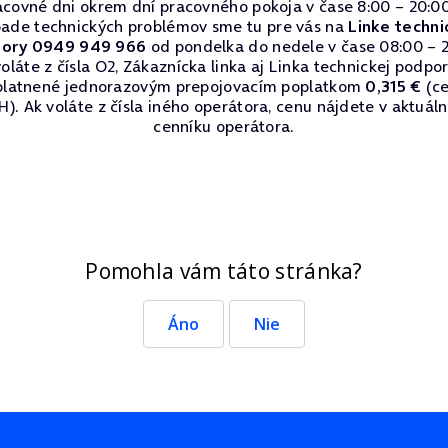
acovné dni okrem dní pracovného pokoja v čase 8:00 – 20:00
pade technických problémov sme tu pre vás na
Linke techni
ory 0949 949 966
od pondelka do nedele v čase 08:00 – 2
oláte z čísla O2, Zákaznícka linka aj Linka technickej podpo
platnené jednorazovým prepojovacím poplatkom
0,315 €
(ce
). Ak voláte z čísla iného operátora, cenu nájdete v aktuá
cenníku operátora.
Pomohla vám táto stránka?
Áno
Nie