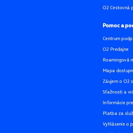
O2 Cestovná p
Pomoc a po
Centrum podp
O2 Predajne
Roamingová 
Mapa dostupno
Záujem o O2 s
Sťažnosti a vr
Informácie pr
Platba za slu
Vyhlásenie o p