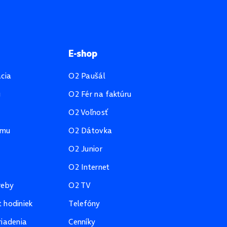
E-shop
ácia
O2 Paušál
u
O2 Fér na faktúru
O2 Voľnosť
amu
O2 Dátovka
O2 Junior
O2 Internet
reby
O2 TV
 hodiniek
Telefóny
riadenia
Cenníky