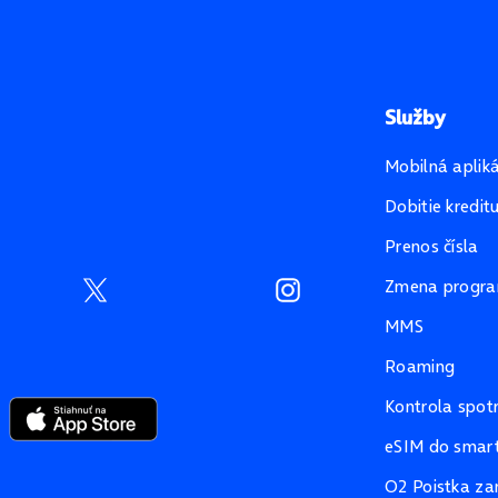
Služby
Mobilná aplik
Dobitie kredit
Prenos čísla
Zmena progr
MMS
Roaming
Kontrola spot
eSIM do smart
O2 Poistka za