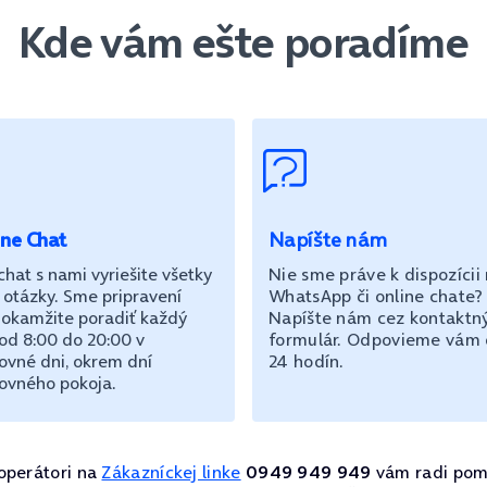
Kde vám ešte poradíme
ine Chat
Napíšte nám
chat s nami vyriešite všetky
Nie sme práve k dispozícii
 otázky. Sme pripravení
WhatsApp či online chate?
okamžite poradiť každý
Napíšte nám cez kontaktn
od 8:00 do 20:00 v
formulár. Odpovieme vám
ovné dni, okrem dní
24 hodín.
ovného pokoja.
operátori na
Zákazníckej linke
0949 949 949
vám radi pom