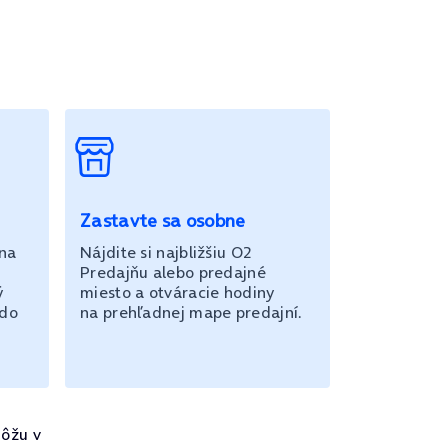
Zastavte sa osobne
 na
Nájdite si najbližšiu O2
Predajňu alebo predajné
ý
miesto a otváracie hodiny
 do
na prehľadnej mape predajní.
ôžu v