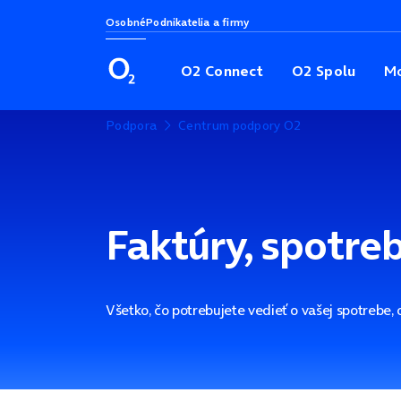
Osobné
Podnikatelia a firmy
O2 Connect
O2 Spolu
Mo
Podpora
Centrum podpory O2
Faktúry, spotreb
Všetko, čo potrebujete vedieť o vašej spotrebe, o