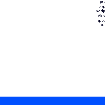
pr
prí
podp
Ak v
spo
DPH