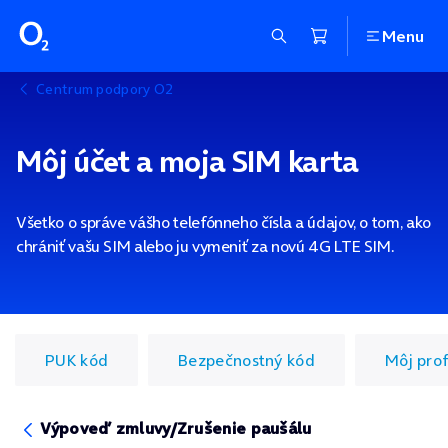
Menu
Centrum podpory O2
Môj účet a moja SIM karta
Všetko o správe vášho telefónneho čísla a údajov, o tom, ako
chrániť vašu SIM alebo ju vymeniť za novú 4G LTE SIM.
PUK kód
Bezpečnostný kód
Môj prof
Výpoveď zmluvy/Zrušenie paušálu