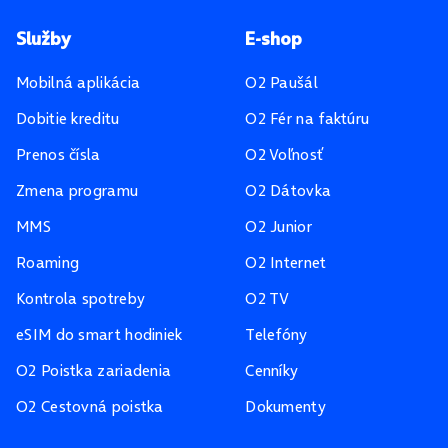
Pätička stránky
Služby
E-shop
Mobilná aplikácia
O2 Paušál
Dobitie kreditu
O2 Fér na faktúru
Prenos čísla
O2 Voľnosť
Zmena programu
O2 Dátovka
MMS
O2 Junior
Roaming
O2 Internet
Kontrola spotreby
O2 TV
eSIM do smart hodiniek
Telefóny
O2 Poistka zariadenia
Cenníky
O2 Cestovná poistka
Dokumenty