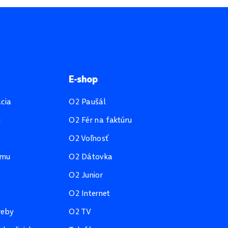
E-shop
ácia
O2 Paušál
u
O2 Fér na faktúru
O2 Voľnosť
amu
O2 Dátovka
O2 Junior
O2 Internet
reby
O2 TV