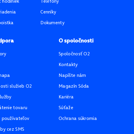
 hodiniek
Telefóny
riadenia
Cenníky
oistka
Dokumenty
dpora
O spoločnosti
ory
Spoločnosť O2
Kontakty
mapa
Napíšte nám
sti služieb O2
Magazín Sóda
lužby
Kariéra
átenie tovaru
Súťaže
e používateľov
Ochrana súkromia
žby cez SMS