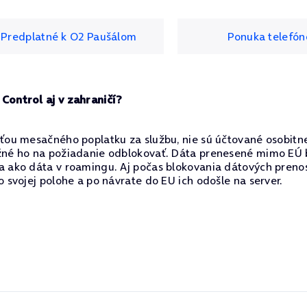
Predplatné k O2 Paušálom
Ponuka telefón
Control aj v zahraničí?
sťou mesačného poplatku za službu, nie sú účtované osobitn
žné ho na požiadanie odblokovať. Dáta prenesené mimo EÚ
a ako dáta v roamingu. Aj počas blokovania dátových pren
o svojej polohe a po návrate do EU ich odošle na server.