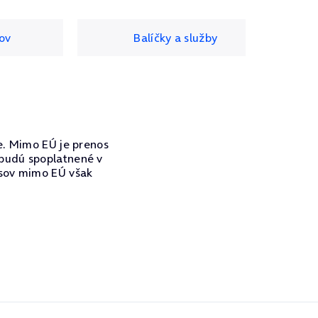
ov
Balíčky a služby
e. Mimo EÚ je prenos
 budú spoplatnené v
osov mimo EÚ však