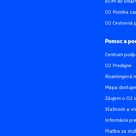
eSIM do smart
O2 Poistka za
O2 Cestovná p
Pomoc a po
Centrum podp
O2 Predajne
Roamingová 
Mapa dostupno
Záujem o O2 s
Sťažnosti a vr
Informácie pr
Platba za slu