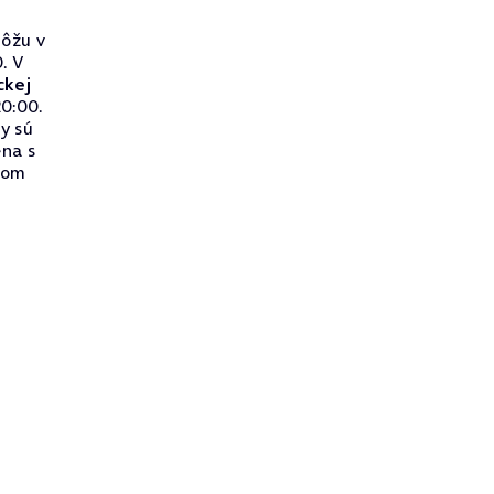
ôžu v
. V
ckej
0:00.
ry sú
na s
lnom