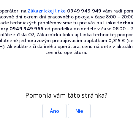
operátori na
Zákazníckej linke
0949 949 949
vám radi pom
acovné dni okrem dní pracovného pokoja v čase 8:00 – 20:00
pade technických problémov sme tu pre vás na
Linke techni
ory 0949 949 966
od pondelka do nedele v čase 08:00 – 2
oláte z čísla O2, Zákaznícka linka aj Linka technickej podpo
platnené jednorazovým prepojovacím poplatkom
0,315 €
(ce
). Ak voláte z čísla iného operátora, cenu nájdete v aktuá
cenníku operátora.
Pomohla vám táto stránka?
Áno
Nie