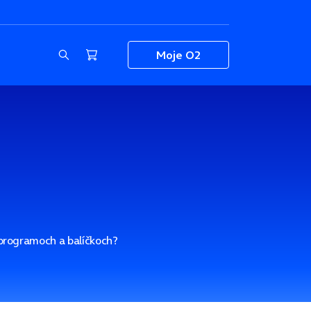
Moje O2
 programoch a balíčkoch?