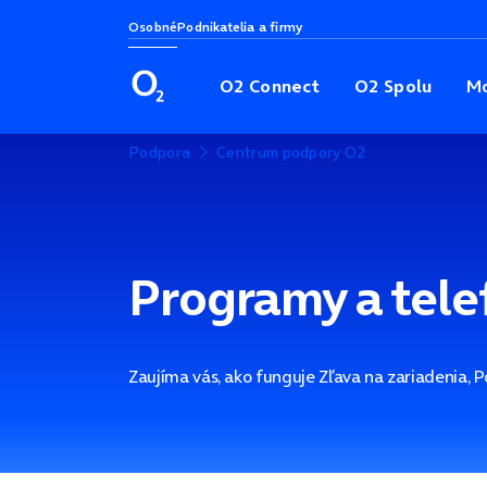
Osobné
Podnikatelia a firmy
O2 Connect
O2 Spolu
Mo
Podpora
Centrum podpory O2
Programy a tele
Zaujíma vás, ako funguje Zľava na zariadenia, 