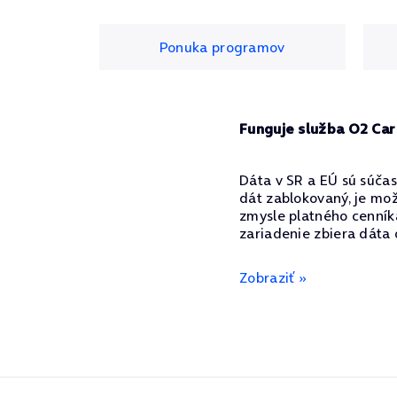
Ponuka programov
Funguje služba O2 Car 
Dáta v SR a EÚ sú súča
dát zablokovaný, je mo
zmysle platného cenník
zariadenie zbiera dáta 
Zobraziť »