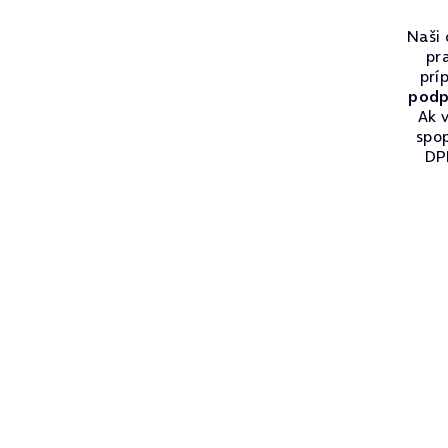
Naši 
pr
prí
podp
Ak v
spo
DPH