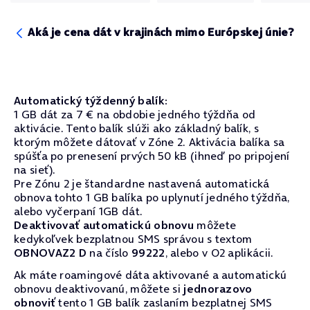
Aká je cena dát v krajinách mimo Európskej únie?
Automatický týždenný balík:
1 GB dát za 7 € na obdobie jedného týždňa od
aktivácie. Tento balík slúži ako základný balík, s
ktorým môžete dátovať v Zóne 2. Aktivácia balíka sa
spúšťa po prenesení prvých 50 kB (ihneď po pripojení
na sieť).
Pre Zónu 2 je štandardne nastavená automatická
obnova tohto 1 GB balíka po uplynutí jedného týždňa,
alebo vyčerpaní 1GB dát.
Deaktivovať automatickú obnovu
môžete
kedykoľvek bezplatnou SMS správou s textom
OBNOVAZ2 D
na číslo
99222
, alebo v O2 aplikácii.
Ak máte roamingové dáta aktivované a automatickú
obnovu deaktivovanú, môžete si
jednorazovo
obnoviť
tento 1 GB balík zaslaním bezplatnej SMS