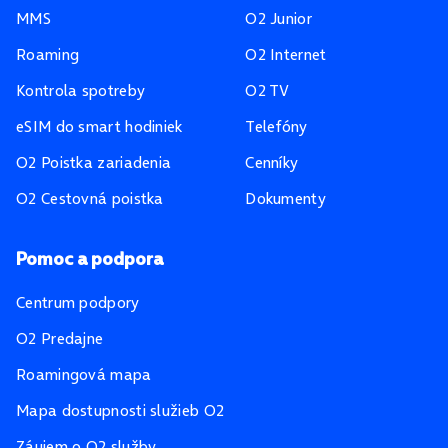
MMS
O2 Junior
Roaming
O2 Internet
Kontrola spotreby
O2 TV
eSIM do smart hodiniek
Telefóny
O2 Poistka zariadenia
Cenníky
O2 Cestovná poistka
Dokumenty
Pomoc a podpora
Centrum podpory
O2 Predajne
Roamingová mapa
Mapa dostupnosti služieb O2
Záujem o O2 služby