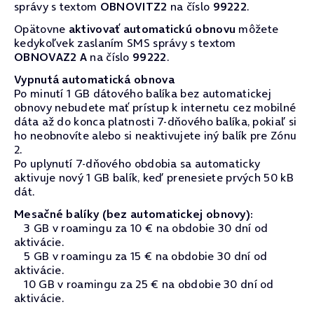
správy s textom
OBNOVITZ2
na číslo
99222
.
Opätovne
aktivovať automatickú obnovu
môžete
kedykoľvek zaslaním SMS správy s textom
OBNOVAZ2 A
na číslo
99222
.
Vypnutá automatická obnova
Po minutí 1 GB dátového balíka bez automatickej
obnovy nebudete mať prístup k internetu cez mobilné
dáta až do konca platnosti 7-dňového balíka, pokiaľ si
ho neobnovíte alebo si neaktivujete iný balík pre Zónu
2.
Po uplynutí 7-dňového obdobia sa automaticky
aktivuje nový 1 GB balík, keď prenesiete prvých 50 kB
dát.
Mesačné balíky (bez automatickej obnovy):
3 GB v roamingu za 10 € na obdobie 30 dní od
aktivácie.
5 GB v roamingu za 15 € na obdobie 30 dní od
aktivácie.
10 GB v roamingu za 25 € na obdobie 30 dní od
aktivácie.