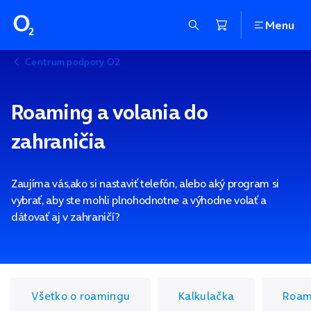
Menu
Centrum podpory O2
Roaming a volania do
zahraničia
Zaujíma vás,ako si nastaviť telefón, alebo aký program si
vybrať, aby ste mohli plnohodnotne a výhodne volať a
dátovať aj v zahraničí?
Všetko o roamingu
Kalkulačka
Roam