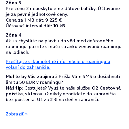
Zóna 3
Pre zónu 3 neposkytujeme dátové balíčky. Účtovanie
je za pevné jednotkové ceny.
Cena za 1 MB dát:
9,225 €
Účtovací interval dát:
10 kB
Zóna 4
Ak sa chystáte na plavbu do vôd medzinárodného
roamingu, pozrite si našu stránku venovanú roamingu
na lodiach.
Prečítajte si kompletné informácie o roamingu a
volaní do zahraničia.
Mohlo by Vás zaujímať:
Prišla Vám SMS o dosiahnutí
limitu 50 EUR v roamingu?
Náš tip:
Cestujete? Využite našu službu
O2 Cestovná
poistka
, s ktorou už nikdy neodídete do zahraničia
bez poistenia. Už za
2 €
na deň v zahraničí.
Zobraziť »