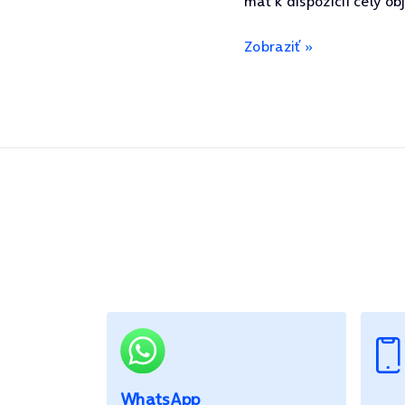
mať k dispozícii celý o
Zobraziť »
WhatsApp