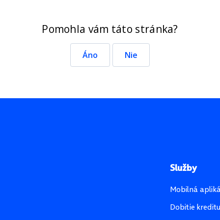
Pomohla vám táto stránka?
Áno
Nie
Služby
Mobilná aplik
Dobitie kredit