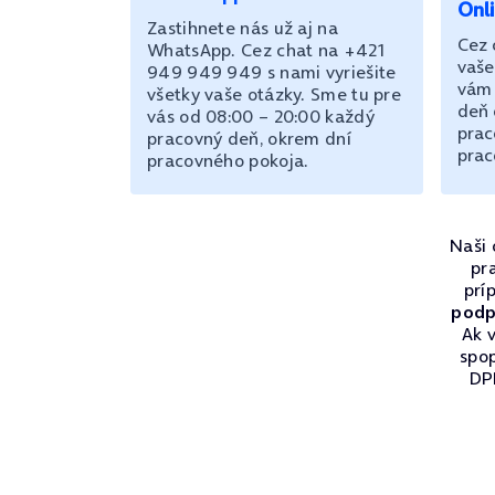
Onl
Zastihnete nás už aj na
Cez 
WhatsApp. Cez chat na +421
vaše
949 949 949 s nami vyriešite
vám 
všetky vaše otázky. Sme tu pre
deň 
vás od 08:00 – 20:00 každý
prac
pracovný deň, okrem dní
prac
pracovného pokoja.
Naši 
pr
prí
podp
Ak v
spo
DPH