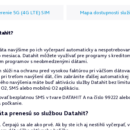
renie 5G (4G LTE) SIM
Mapa dostupnosti služ
tahit?
áta navýšime po ich vyčerpaní automaticky a nespotrebova
 mesiaca. Datahit môžete využívať pre programy s kreditom
rem programov s neobmedzenými dátami.
m slúži na ochranu pred vysokou faktúrou pri väčšom dátovan
pri treťom navýšení dát, čím zabránite ďalšej automatickej
ného navýšenia máte buď aktiváciu služby Datahit bez limit
 O2, SMS alebo mobilnú O2 aplikáciu.
vovať bezplatnou SMS v tvare DATAHIT A na číslo 99222 aleb
a počkanie.
áta prenesú so službou Datahit?
 Čerpajú sa ale ako prvé. Ak by ste ich aj nestihli vyčerpať