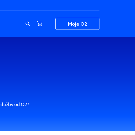
Moje O2
é služby od O2?