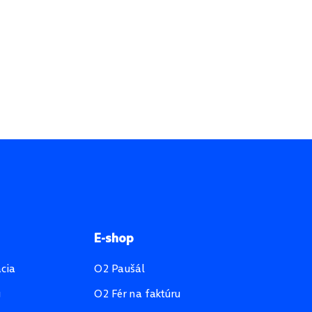
E-shop
ácia
O2 Paušál
u
O2 Fér na faktúru