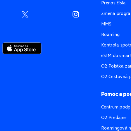
Prenos čísla
Zmena progr
MMS
Roaming
Kontrola spot
eSIM do smart
O2 Poistka za
O2 Cestovná p
Pomoc a po
Centrum podp
O2 Predajne
Roamingová 