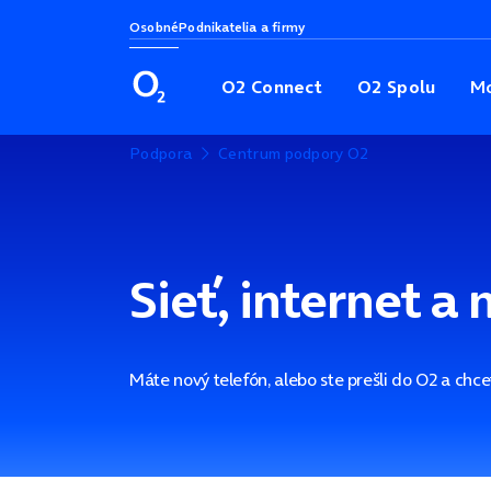
Osobné
Podnikatelia a firmy
O2 Connect
O2 Spolu
Mo
Podpora
Centrum podpory O2
Sieť, internet a
Máte nový telefón, alebo ste prešli do O2 a chce