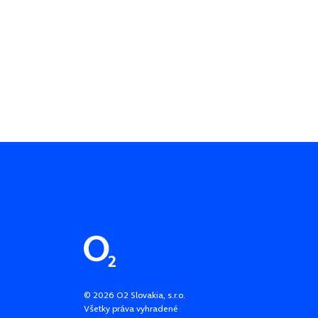
Pätička stránky
©
2026
O2 Slovakia, s.r.o.
Všetky práva vyhradené