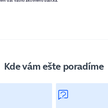
bjem dát vášho aktívneho balíčka.
Kde vám ešte poradíme