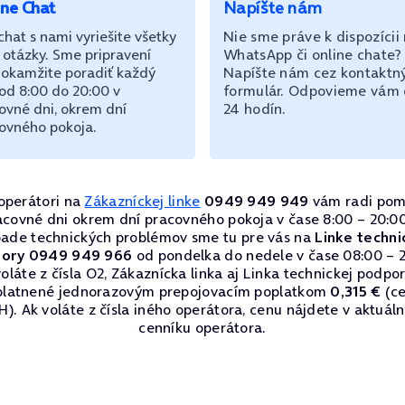
ine Chat
Napíšte nám
chat s nami vyriešite všetky
Nie sme práve k dispozícii
 otázky. Sme pripravení
WhatsApp či online chate?
okamžite poradiť každý
Napíšte nám cez kontaktn
od 8:00 do 20:00 v
formulár. Odpovieme vám
ovné dni, okrem dní
24 hodín.
ovného pokoja.
operátori na
Zákazníckej linke
0949 949 949
vám radi pom
acovné dni okrem dní pracovného pokoja v čase 8:00 – 20:00
pade technických problémov sme tu pre vás na
Linke techni
ory 0949 949 966
od pondelka do nedele v čase 08:00 – 2
oláte z čísla O2, Zákaznícka linka aj Linka technickej podpo
platnené jednorazovým prepojovacím poplatkom
0,315 €
(ce
). Ak voláte z čísla iného operátora, cenu nájdete v aktuá
cenníku operátora.