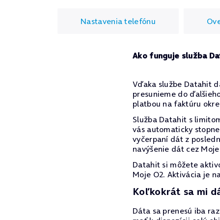
Nastavenia telefónu
Ove
Ako funguje služba Da
Vďaka službe Datahit d
presunieme do ďalšieho
platbou na faktúru ok
Služba Datahit s limito
vás automaticky stopne 
vyčerpaní dát z posled
navýšenie dát cez Moje
Datahit si môžete akti
Moje O2. Aktivácia je n
Koľkokrát sa mi d
Dáta sa prenesú iba raz.