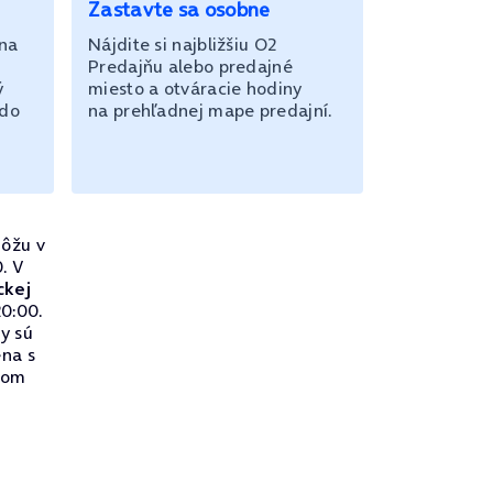
Zastavte sa osobne
 na
Nájdite si najbližšiu O2
Predajňu alebo predajné
ý
miesto a otváracie hodiny
 do
na prehľadnej mape predajní.
ôžu v
. V
ckej
0:00.
ry sú
na s
lnom