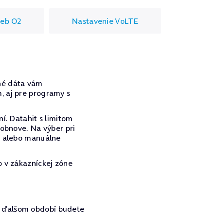
ieb O2
Nastavenie VoLTE
né dáta vám
, aj pre programy s
í. Datahit s limitom
 obnove. Na výber pri
u alebo manuálne
o v zákazníckej zóne
, v ďalšom období budete