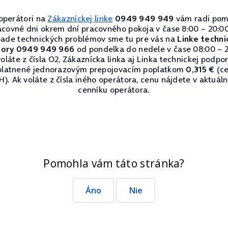
operátori na
Zákazníckej linke
0949 949 949
vám radi pom
acovné dni okrem dní pracovného pokoja v čase 8:00 – 20:00
pade technických problémov sme tu pre vás na
Linke techni
ory 0949 949 966
od pondelka do nedele v čase 08:00 – 2
oláte z čísla O2, Zákaznícka linka aj Linka technickej podpo
platnené jednorazovým prepojovacím poplatkom
0,315 €
(ce
). Ak voláte z čísla iného operátora, cenu nájdete v aktuá
cenníku operátora.
Pomohla vám táto stránka?
Áno
Nie