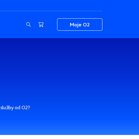
Moje O2
é služby od O2?