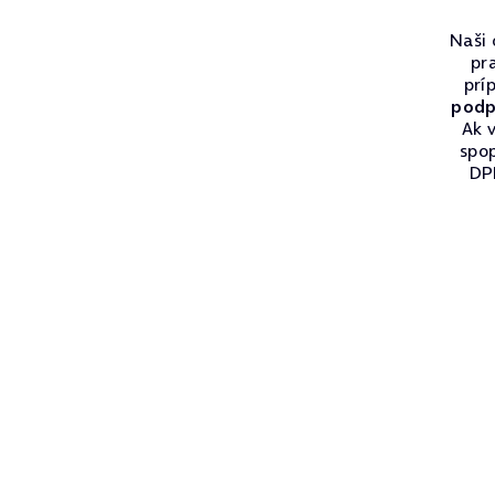
Naši 
pr
prí
podp
Ak v
spo
DPH