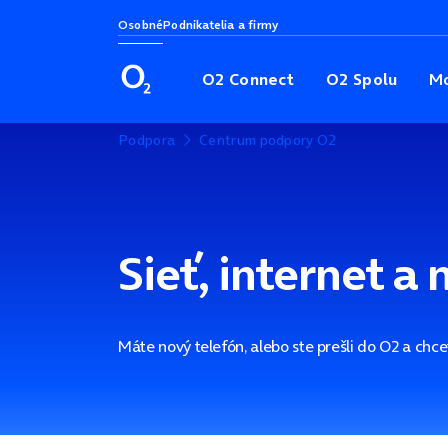
Osobné
Podnikatelia a firmy
O2 Connect
O2 Spolu
Mo
Podpora
Centrum podpory O2
Sieť, internet a
Máte nový telefón, alebo ste prešli do O2 a chce