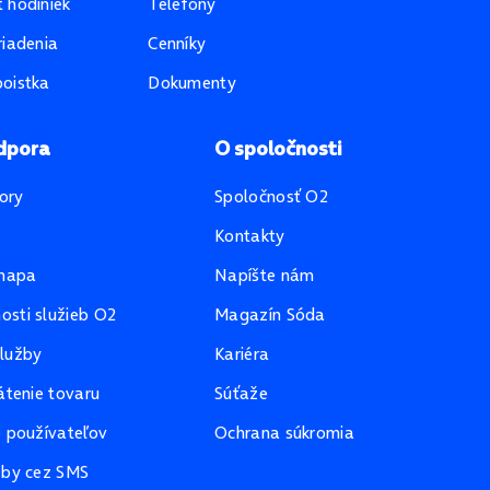
 hodiniek
Telefóny
riadenia
Cenníky
oistka
Dokumenty
dpora
O spoločnosti
ory
Spoločnosť O2
Kontakty
mapa
Napíšte nám
sti služieb O2
Magazín Sóda
lužby
Kariéra
átenie tovaru
Súťaže
e používateľov
Ochrana súkromia
žby cez SMS