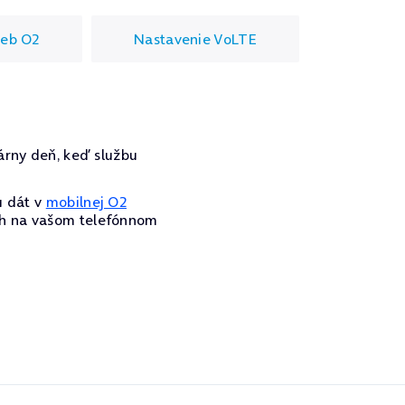
ieb O2
Nastavenie VoLTE
ndárny deň, keď službu
u dát v
mobilnej O2
ch na vašom telefónnom