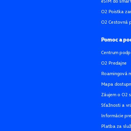
eSIM do smart
O2 Poistka za
O2 Cestovná p
Pomoc a po
Centrum podp
O2 Predajne
Roamingová 
Mapa dostupno
Záujem o O2 s
Sťažnosti a vr
Informácie pr
Platba za slu