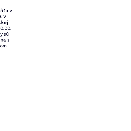
ôžu v
. V
ckej
0:00.
ry sú
na s
lnom