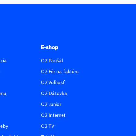
E-shop
ácia
O2 Paušál
u
O2 Fér na faktúru
O2 Voľnosť
amu
O2 Dátovka
O2 Junior
O2 Internet
reby
O2 TV