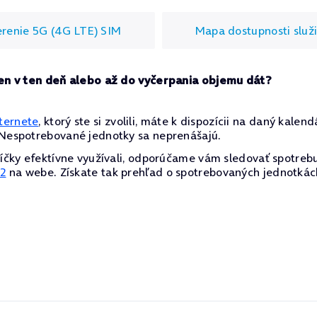
renie 5G (4G LTE) SIM
Mapa dostupnosti služ
len v ten deň alebo až do vyčerpania objemu dát?
ternete
, ktorý ste si zvolili, máte k dispozícii na daný kale
 Nespotrebované jednotky sa neprenášajú.
líčky efektívne využívali, odporúčame vám sledovať spotreb
2
na webe. Získate tak prehľad o spotrebovaných jednotká