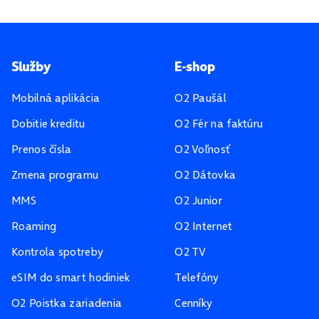
Pätička stránky
Služby
E-shop
Mobilná aplikácia
O2 Paušál
Dobitie kreditu
O2 Fér na faktúru
Prenos čísla
O2 Voľnosť
Zmena programu
O2 Dátovka
MMS
O2 Junior
Roaming
O2 Internet
Kontrola spotreby
O2 TV
eSIM do smart hodiniek
Telefóny
O2 Poistka zariadenia
Cenníky