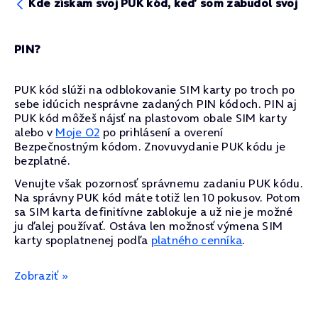
Kde získam svoj PUK kód, keď som zabudol svoj
PIN?
PUK kód slúži na odblokovanie SIM karty po troch po
sebe idúcich nesprávne zadaných PIN kódoch. PIN aj
PUK kód môžeš nájsť na plastovom obale SIM karty
alebo v
Moje O2
po prihlásení a overení
Bezpečnostným kódom. Znovuvydanie PUK kódu je
bezplatné.
Venujte však pozornosť správnemu zadaniu PUK kódu.
Na správny PUK kód máte totiž len 10 pokusov. Potom
sa SIM karta definitívne zablokuje a už nie je možné
ju ďalej používať. Ostáva len možnosť výmena SIM
karty spoplatnenej podľa
platného cenníka
.
Zobraziť »