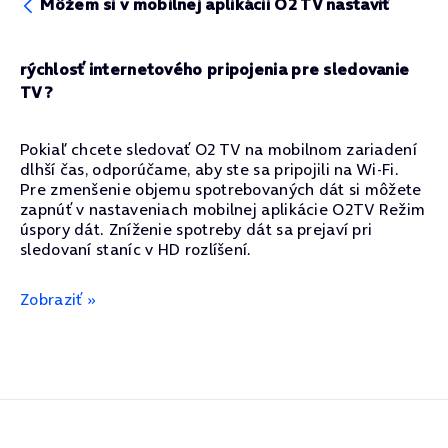
Môžem si v mobilnej aplikácii O2 TV nastaviť
rýchlosť internetového pripojenia pre sledovanie
TV?
Pokiaľ chcete sledovať O2 TV na mobilnom zariadení
dlhší čas, odporúčame, aby ste sa pripojili na Wi-Fi.
Pre zmenšenie objemu spotrebovaných dát si môžete
zapnúť v nastaveniach mobilnej aplikácie O2TV Režim
úspory dát. Zníženie spotreby dát sa prejaví pri
sledovaní staníc v HD rozlíšení.
Zobraziť »