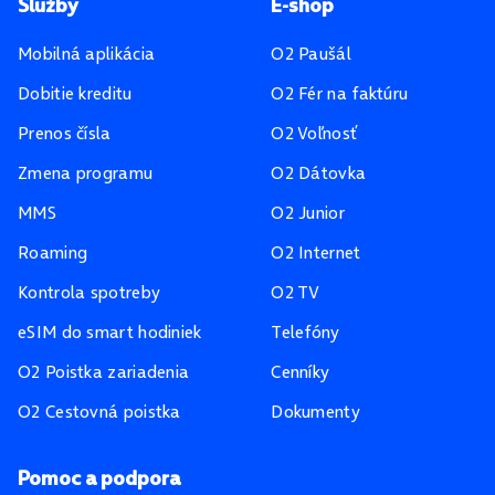
Pätička stránky
Služby
E-shop
Mobilná aplikácia
O2 Paušál
Dobitie kreditu
O2 Fér na faktúru
Prenos čísla
O2 Voľnosť
Zmena programu
O2 Dátovka
MMS
O2 Junior
Roaming
O2 Internet
Kontrola spotreby
O2 TV
eSIM do smart hodiniek
Telefóny
O2 Poistka zariadenia
Cenníky
O2 Cestovná poistka
Dokumenty
Pomoc a podpora