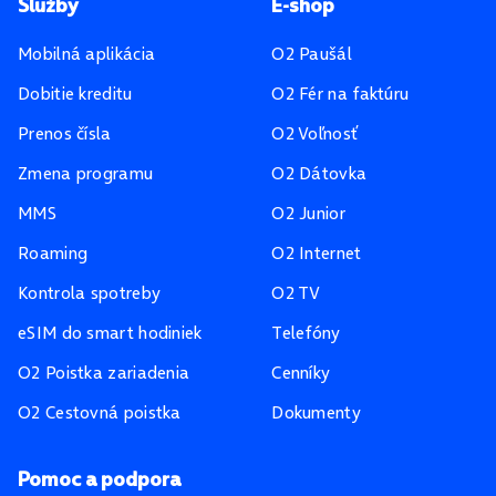
Pätička stránky
Služby
E-shop
Mobilná aplikácia
O2 Paušál
Dobitie kreditu
O2 Fér na faktúru
Prenos čísla
O2 Voľnosť
Zmena programu
O2 Dátovka
MMS
O2 Junior
Roaming
O2 Internet
Kontrola spotreby
O2 TV
eSIM do smart hodiniek
Telefóny
O2 Poistka zariadenia
Cenníky
O2 Cestovná poistka
Dokumenty
Pomoc a podpora