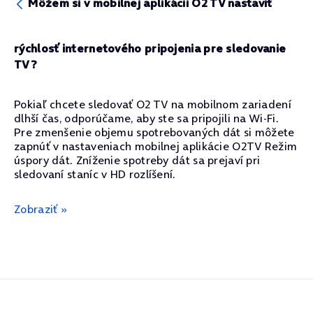
Môžem si v mobilnej aplikácii O2 TV nastaviť
rýchlosť internetového pripojenia pre sledovanie
TV?
Pokiaľ chcete sledovať O2 TV na mobilnom zariadení
dlhší čas, odporúčame, aby ste sa pripojili na Wi-Fi.
Pre zmenšenie objemu spotrebovaných dát si môžete
zapnúť v nastaveniach mobilnej aplikácie O2TV Režim
úspory dát. Zníženie spotreby dát sa prejaví pri
sledovaní staníc v HD rozlíšení.
Zobraziť »