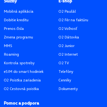
Pätička stránky
Služby
E-shop
Mobilná aplikácia
O2 Paušál
Dobitie kreditu
O2 Fér na faktúru
Prenos čísla
O2 Voľnosť
Zmena programu
O2 Dátovka
MMS
O2 Junior
Roaming
O2 Internet
Kontrola spotreby
O2 TV
eSIM do smart hodiniek
Telefóny
O2 Poistka zariadenia
Cenníky
O2 Cestovná poistka
Dokumenty
Pomoc a podpora