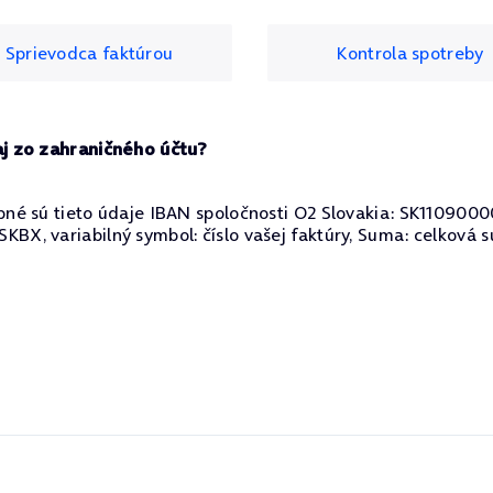
Sprievodca faktúrou
Kontrola spotreby
aj zo zahraničného účtu?
ebné sú tieto údaje IBAN spoločnosti O2 Slovakia: SK110
BX, variabilný symbol: číslo vašej faktúry, Suma: celková 