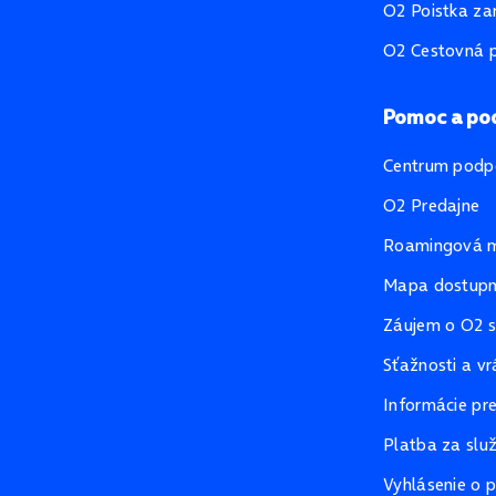
O2 Poistka za
O2 Cestovná p
Pomoc a po
Centrum podp
O2 Predajne
Roamingová 
Mapa dostupno
Záujem o O2 s
Sťažnosti a vr
Informácie pr
Platba za slu
Vyhlásenie o p