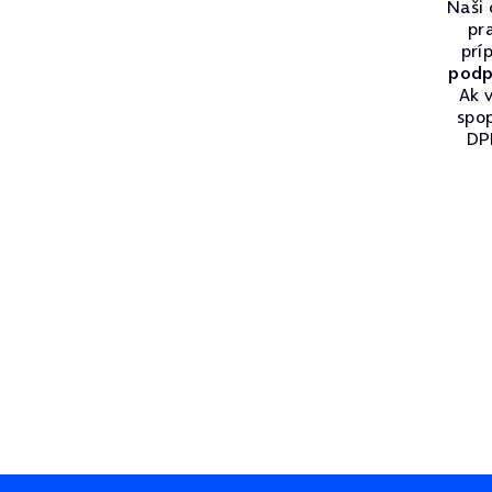
Naši 
pr
prí
podp
Ak v
spo
DPH