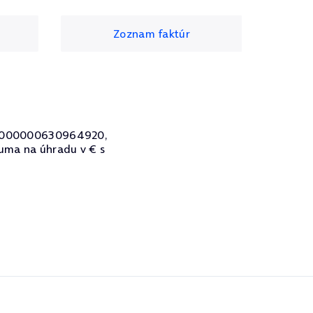
Zoznam faktúr
9000000000630964920,
suma na úhradu v € s