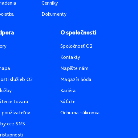
riadenia
Cenníky
oistka
Dokumenty
dpora
O spoločnosti
ory
Spoločnosť O2
Kontakty
mapa
Napíšte nám
sti služieb O2
Magazín Sóda
lužby
Kariéra
átenie tovaru
Súťaže
e používateľov
Ochrana súkromia
žby cez SMS
rístupnosti