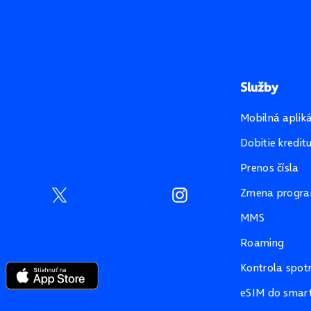
Služby
Mobilná aplik
Dobitie kredit
Prenos čísla
Zmena progr
MMS
Roaming
Kontrola spot
eSIM do smart