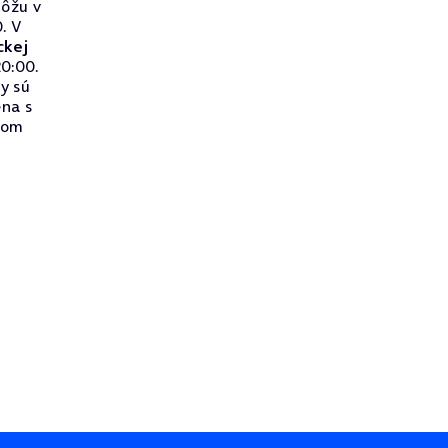
ôžu v
. V
ckej
0:00.
ry sú
na s
lnom