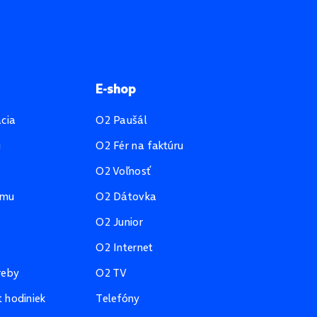
E-shop
ácia
O2 Paušál
u
O2 Fér na faktúru
O2 Voľnosť
amu
O2 Dátovka
O2 Junior
O2 Internet
reby
O2 TV
 hodiniek
Telefóny