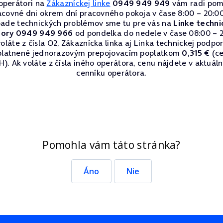
operátori na
Zákazníckej linke
0949 949 949
vám radi pom
acovné dni okrem dní pracovného pokoja v čase 8:00 – 20:00
pade technických problémov sme tu pre vás na
Linke techni
ory 0949 949 966
od pondelka do nedele v čase 08:00 – 2
oláte z čísla O2, Zákaznícka linka aj Linka technickej podpo
platnené jednorazovým prepojovacím poplatkom
0,315 €
(ce
). Ak voláte z čísla iného operátora, cenu nájdete v aktuá
cenníku operátora.
Pomohla vám táto stránka?
Áno
Nie