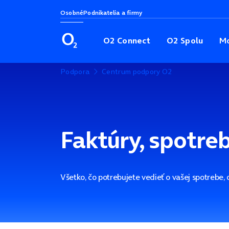
Osobné
Podnikatelia a firmy
O2 Connect
O2 Spolu
Mo
Podpora
Centrum podpory O2
Faktúry, spotreb
Všetko, čo potrebujete vedieť o vašej spotrebe, o