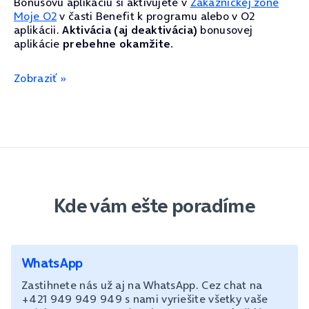
Bonusovú aplikáciu si aktivujete v
Zákazníckej zóne
Moje O2
v časti Benefit k programu alebo v O2
aplikácii.
Aktivácia (aj deaktivácia)
bonusovej
aplikácie
prebehne okamžite.
Zobraziť »
Kde vám ešte poradíme
WhatsApp
Zastihnete nás už aj na WhatsApp. Cez chat na
+421 949 949 949 s nami vyriešite všetky vaše