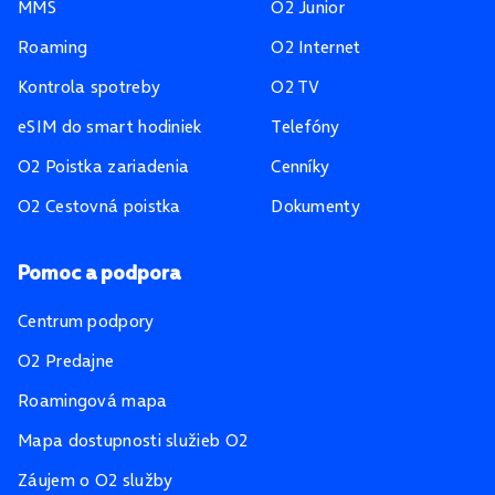
MMS
O2 Junior
Roaming
O2 Internet
Kontrola spotreby
O2 TV
eSIM do smart hodiniek
Telefóny
O2 Poistka zariadenia
Cenníky
O2 Cestovná poistka
Dokumenty
Pomoc a podpora
Centrum podpory
O2 Predajne
Roamingová mapa
Mapa dostupnosti služieb O2
Záujem o O2 služby