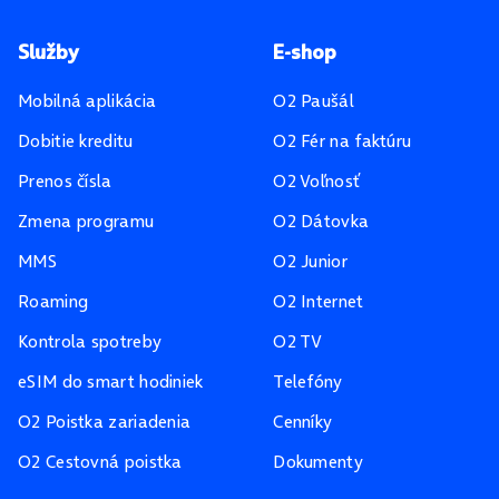
Pätička stránky
Služby
E-shop
Mobilná aplikácia
O2 Paušál
Dobitie kreditu
O2 Fér na faktúru
Prenos čísla
O2 Voľnosť
Zmena programu
O2 Dátovka
MMS
O2 Junior
Roaming
O2 Internet
Kontrola spotreby
O2 TV
eSIM do smart hodiniek
Telefóny
O2 Poistka zariadenia
Cenníky
O2 Cestovná poistka
Dokumenty