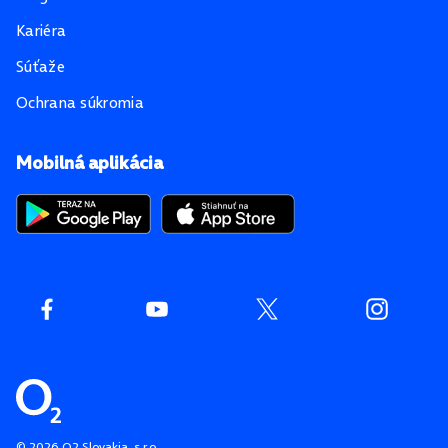
Kariéra
Súťaže
Ochrana súkromia
Mobilná aplikácia
©
2026
O2 Slovakia, s.r.o.