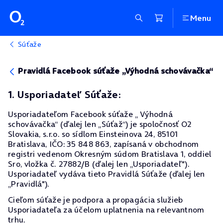
Menu
Súťaže
Pravidlá Facebook súťaže „Výhodná schovávačka“
1. Usporiadateľ Súťaže:
Usporiadateľom Facebook súťaže „ Výhodná
schovávačka“ (ďalej len „Súťaž“) je spoločnosť O2
Slovakia, s.r.o. so sídlom Einsteinova 24, 85101
Bratislava, IČO: 35 848 863, zapísaná v obchodnom
registri vedenom Okresným súdom Bratislava 1, oddiel
Sro, vložka č. 27882/B (ďalej len „Usporiadateľ").
Usporiadateľ vydáva tieto Pravidlá Súťaže (ďalej len
„Pravidlá").
Cieľom súťaže je podpora a propagácia služieb
Usporiadateľa za účelom uplatnenia na relevantnom
trhu.