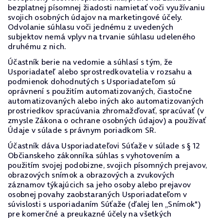
bezplatnej písomnej žiadosti namietať voči využívaniu
svojich osobných údajov na marketingové účely.
Odvolanie súhlasu voči jednému z uvedených
subjektov nemá vplyv na trvanie súhlasu udeleného
druhému z nich.
Účastník berie na vedomie a súhlasí s tým, že
Usporiadateľ alebo sprostredkovatelia v rozsahu a
podmienok dohodnutých s Usporiadateľom sú
oprávnení s použitím automatizovaných, čiastočne
automatizovaných alebo iných ako automatizovaných
prostriedkov spracúvania zhromažďovať, spracúvať (v
zmysle Zákona o ochrane osobných údajov) a používať
Údaje v súlade s právnym poriadkom SR.
Účastník dáva Usporiadateľovi Súťaže v súlade s § 12
Občianskeho zákonníka súhlas s vyhotovením a
použitím svojej podobizne, svojich písomných prejavov,
obrazových snímok a obrazových a zvukových
záznamov týkajúcich sa jeho osoby alebo prejavov
osobnej povahy zaobstaraných Usporiadateľom v
súvislosti s usporiadaním Súťaže (ďalej len „Snímok")
pre komerčné a preukazné účely na všetkých