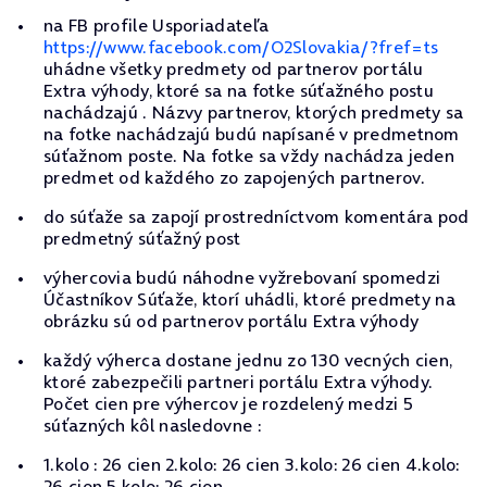
na FB profile Usporiadateľa
https://www.facebook.com/O2Slovakia/?fref=ts
uhádne všetky predmety od partnerov portálu
Extra výhody, ktoré sa na fotke súťažného postu
nachádzajú . Názvy partnerov, ktorých predmety sa
na fotke nachádzajú budú napísané v predmetnom
súťažnom poste. Na fotke sa vždy nachádza jeden
predmet od každého zo zapojených partnerov.
do súťaže sa zapojí prostredníctvom komentára pod
predmetný súťažný post
výhercovia budú náhodne vyžrebovaní spomedzi
Účastníkov Súťaže, ktorí uhádli, ktoré predmety na
obrázku sú od partnerov portálu Extra výhody
každý výherca dostane jednu zo 130 vecných cien,
ktoré zabezpečili partneri portálu Extra výhody.
Počet cien pre výhercov je rozdelený medzi 5
súťazných kôl nasledovne :
1.kolo : 26 cien 2.kolo: 26 cien 3.kolo: 26 cien 4.kolo:
26 cien 5.kolo: 26 cien