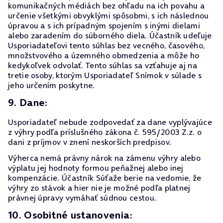
komunikačných médiách bez ohľadu na ich povahu a
určenie všetkými obvyklými spôsobmi, s ich následnou
úpravou a s ich prípadným spojením s inými dielami
alebo zaradením do súborného diela. Účastník udeľuje
Usporiadateľovi tento súhlas bez vecného, časového,
množstvového a územného obmedzenia a môže ho
kedykoľvek odvolať. Tento súhlas sa vzťahuje aj na
tretie osoby, ktorým Usporiadateľ Snímok v súlade s
jeho určením poskytne.
9. Dane:
Usporiadateľ nebude zodpovedať za dane vyplývajúce
z výhry podľa príslušného zákona č. 595/2003 Z.z. o
dani z príjmov v znení neskorších predpisov.
Výherca nemá právny nárok na zámenu výhry alebo
výplatu jej hodnoty formou peňažnej alebo inej
kompenzácie. Účastník Súťaže berie na vedomie, že
výhry zo stávok a hier nie je možné podľa platnej
právnej úpravy vymáhať súdnou cestou.
10. Osobitné ustanovenia: