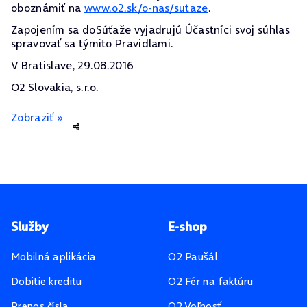
oboznámiť na
www.o2.sk/o-nas/sutaze
.
Zapojením sa doSúťaže vyjadrujú Účastníci svoj súhlas
spravovať sa týmito Pravidlami.
V Bratislave, 29.08.2016
O2 Slovakia, s.r.o.
Zobraziť »
Pätička stránky
Služby
E-shop
Mobilná aplikácia
O2 Paušál
Dobitie kreditu
O2 Fér na faktúru
Prenos čísla
O2 Voľnosť