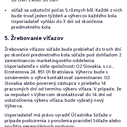
súťaž sa uskutoční počas 5.rôznych kôl. Každé z nich
bude trvať jeden týždeň a výhercov každého kola
Usporiadateľ vyhlási do 3 dní od skončenia
predmetného kola
5. Žrebovanie víťazov
Žrebovanie víťazov súťaže bude prebiehať do troch dní
po skončení predmetného kola súťaže pod dohľadom 2
zamestnancov marketingového oddelenia
Usporiadateľa v sídle spoločnosti O2 Slovakia, s.r.o.,
Einsteinova 24, 851 01 Bratislava. Výhercu bude s
oznámením o výhre kontaktovať zamestnanec O2
Slovakia alebo poverený zástupca v priebehu 14
pracovných dní od termínu výberu víťaza. V prípade, že
sa nepodarí s Výhercom skontaktovať do 14 dní od
uskutočnenia výberu víťaza, bude vybratý nový
Výherca.
Usporiadateľ má právo vyradiť Účastníka Súťaže v
prípade podozrenia z porušenia pravidiel Súťaže alebo
použitia neregulárnych postupov.