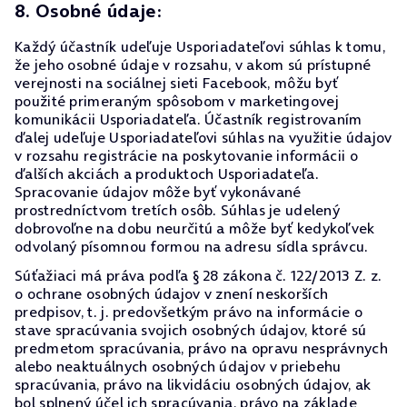
8. Osobné údaje:
Každý účastník udeľuje Usporiadateľovi súhlas k tomu,
že jeho osobné údaje v rozsahu, v akom sú prístupné
verejnosti na sociálnej sieti Facebook, môžu byť
použité primeraným spôsobom v marketingovej
komunikácii Usporiadateľa. Účastník registrovaním
ďalej udeľuje Usporiadateľovi súhlas na využitie údajov
v rozsahu registrácie na poskytovanie informácii o
ďalších akciách a produktoch Usporiadateľa.
Spracovanie údajov môže byť vykonávané
prostredníctvom tretích osôb. Súhlas je udelený
dobrovoľne na dobu neurčitú a môže byť kedykoľvek
odvolaný písomnou formou na adresu sídla správcu.
Súťažiaci má práva podľa § 28 zákona č. 122/2013 Z. z.
o ochrane osobných údajov v znení neskorších
predpisov, t. j. predovšetkým právo na informácie o
stave spracúvania svojich osobných údajov, ktoré sú
predmetom spracúvania, právo na opravu nesprávnych
alebo neaktuálnych osobných údajov v priebehu
spracúvania, právo na likvidáciu osobných údajov, ak
bol splnený účel ich spracúvania, právo na základe