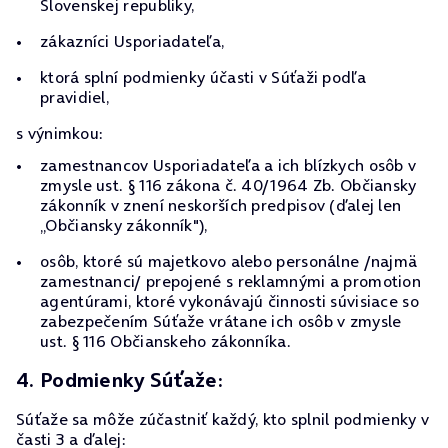
Slovenskej republiky,
zákazníci Usporiadateľa,
ktorá splní podmienky účasti v Súťaži podľa
pravidiel,
s výnimkou:
zamestnancov Usporiadateľa a ich blízkych osôb v
zmysle ust. § 116 zákona č. 40/1964 Zb. Občiansky
zákonník v znení neskorších predpisov (ďalej len
„Občiansky zákonník"),
osôb, ktoré sú majetkovo alebo personálne /najmä
zamestnanci/ prepojené s reklamnými a promotion
agentúrami, ktoré vykonávajú činnosti súvisiace so
zabezpečením Súťaže vrátane ich osôb v zmysle
ust. § 116 Občianskeho zákonníka.
4. Podmienky Súťaže:
Súťaže sa môže zúčastniť každý, kto splnil podmienky v
časti 3 a ďalej: