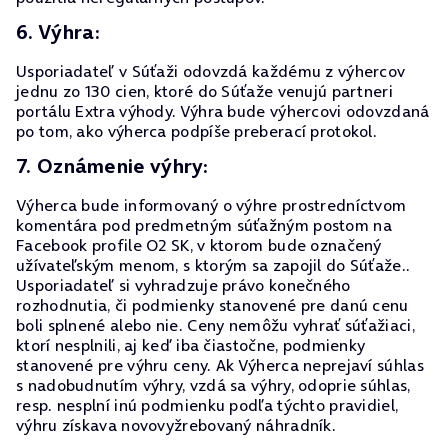
6. Výhra:
Usporiadateľ v Súťaži odovzdá každému z výhercov
jednu zo 130 cien, ktoré do Súťaže venujú partneri
portálu Extra výhody. Výhra bude výhercovi odovzdaná
po tom, ako výherca podpíše preberací protokol.
7. Oznámenie výhry:
Výherca bude informovaný o výhre prostredníctvom
komentára pod predmetným súťažným postom na
Facebook profile O2 SK, v ktorom bude označený
užívateľským menom, s ktorým sa zapojil do Súťaže..
Usporiadateľ si vyhradzuje právo konečného
rozhodnutia, či podmienky stanovené pre danú cenu
boli splnené alebo nie. Ceny nemôžu vyhrať súťažiaci,
ktorí nesplnili, aj keď iba čiastočne, podmienky
stanovené pre výhru ceny. Ak Výherca neprejaví súhlas
s nadobudnutím výhry, vzdá sa výhry, odoprie súhlas,
resp. nesplní inú podmienku podľa týchto pravidiel,
výhru získava novovyžrebovaný náhradník.