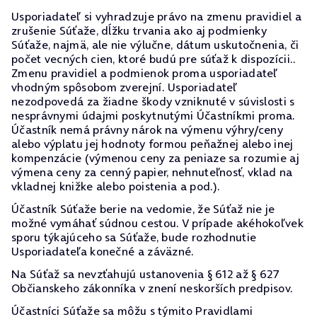
Usporiadateľ si vyhradzuje právo na zmenu pravidiel a
zrušenie Súťaže, dĺžku trvania ako aj podmienky
Súťaže, najmä, ale nie výlučne, dátum uskutočnenia, či
počet vecných cien, ktoré budú pre súťaž k dispozícii..
Zmenu pravidiel a podmienok proma usporiadateľ
vhodným spôsobom zverejní. Usporiadateľ
nezodpovedá za žiadne škody vzniknuté v súvislosti s
nesprávnymi údajmi poskytnutými Účastníkmi proma.
Účastník nemá právny nárok na výmenu výhry/ceny
alebo výplatu jej hodnoty formou peňažnej alebo inej
kompenzácie (výmenou ceny za peniaze sa rozumie aj
výmena ceny za cenný papier, nehnuteľnosť, vklad na
vkladnej knižke alebo poistenia a pod.).
Účastník Súťaže berie na vedomie, že Súťaž nie je
možné vymáhať súdnou cestou. V prípade akéhokoľvek
sporu týkajúceho sa Súťaže, bude rozhodnutie
Usporiadateľa konečné a záväzné.
Na Súťaž sa nevzťahujú ustanovenia § 612 až § 627
Občianskeho zákonníka v znení neskorších predpisov.
Účastníci Súťaže sa môžu s týmito Pravidlami