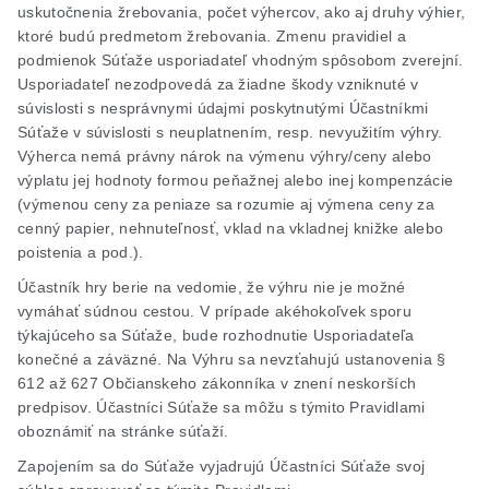
uskutočnenia žrebovania, počet výhercov, ako aj druhy výhier,
ktoré budú predmetom žrebovania. Zmenu pravidiel a
podmienok Súťaže usporiadateľ vhodným spôsobom zverejní.
Usporiadateľ nezodpovedá za žiadne škody vzniknuté v
súvislosti s nesprávnymi údajmi poskytnutými Účastníkmi
Súťaže v súvislosti s neuplatnením, resp. nevyužitím výhry.
Výherca nemá právny nárok na výmenu výhry/ceny alebo
výplatu jej hodnoty formou peňažnej alebo inej kompenzácie
(výmenou ceny za peniaze sa rozumie aj výmena ceny za
cenný papier, nehnuteľnosť, vklad na vkladnej knižke alebo
poistenia a pod.).
Účastník hry berie na vedomie, že výhru nie je možné
vymáhať súdnou cestou. V prípade akéhokoľvek sporu
týkajúceho sa Súťaže, bude rozhodnutie Usporiadateľa
konečné a záväzné. Na Výhru sa nevzťahujú ustanovenia §
612 až 627 Občianskeho zákonníka v znení neskorších
predpisov. Účastníci Súťaže sa môžu s týmito Pravidlami
oboznámiť na stránke súťaží.
Zapojením sa do Súťaže vyjadrujú Účastníci Súťaže svoj