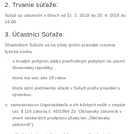
2. Trvanie súťaže:
Súťaž sa uskutoční v dňoch od 21. 2. 2018 do 20. 4. 2018 do
24:00.
3. Účastníci Súťaže:
Účastníkom Súťaže sa na účely týchto pravidiel rozumie
fyzická osoba:
s trvalým pobytom alebo prechodným pobytom na území
·
Slovenskej republiky,
ktorá má viac ako 18 rokov
·
ktorá splní podmienky účasti v Súťaži podľa pravidiel s
·
výnimkou:
zamestnancov Usporiadateľa a ich blízkych osôb v zmysle
o
ust
. § 116 zákona č. 40/1964 Zb. Občiansky zákonník v
znení neskorších predpisov (ďalej len „Občiansky
zákonník"),