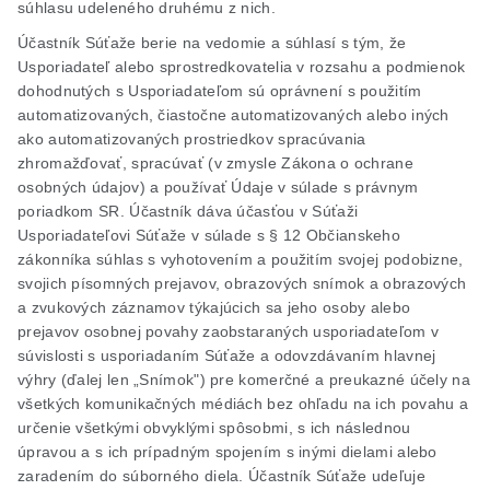
súhlasu udeleného druhému z nich.
Účastník Súťaže berie na vedomie a súhlasí s tým, že
Usporiadateľ alebo sprostredkovatelia v rozsahu a podmienok
dohodnutých s Usporiadateľom sú oprávnení s použitím
automatizovaných, čiastočne automatizovaných alebo iných
ako automatizovaných prostriedkov spracúvania
zhromažďovať, spracúvať (v zmysle Zákona o ochrane
osobných údajov) a používať Údaje v súlade s právnym
poriadkom SR. Účastník dáva účasťou v Súťaži
Usporiadateľovi Súťaže v súlade s § 12 Občianskeho
zákonníka súhlas s vyhotovením a použitím svojej podobizne,
svojich písomných prejavov, obrazových snímok a obrazových
a zvukových záznamov týkajúcich sa jeho osoby alebo
prejavov osobnej povahy zaobstaraných usporiadateľom v
súvislosti s usporiadaním Súťaže a odovzdávaním hlavnej
výhry (ďalej len „Snímok") pre komerčné a preukazné účely na
všetkých komunikačných médiách bez ohľadu na ich povahu a
určenie všetkými obvyklými spôsobmi, s ich následnou
úpravou a s ich prípadným spojením s inými dielami alebo
zaradením do súborného diela. Účastník Súťaže udeľuje