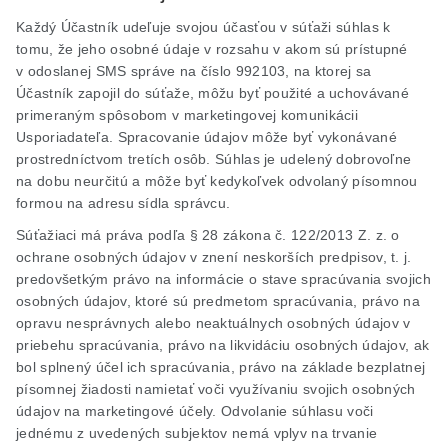
Každý Účastník udeľuje svojou účasťou v súťaži súhlas k
tomu, že jeho osobné údaje v rozsahu v akom sú prístupné
v odoslanej SMS správe na číslo 992103, na ktorej sa
Účastník zapojil do súťaže, môžu byť použité a uchovávané
primeraným spôsobom v marketingovej komunikácii
Usporiadateľa. Spracovanie údajov môže byť vykonávané
prostredníctvom tretích osôb. Súhlas je udelený dobrovoľne
na dobu neurčitú a môže byť kedykoľvek odvolaný písomnou
formou na adresu sídla správcu.
Súťažiaci má práva podľa § 28 zákona č. 122/2013 Z. z. o
ochrane osobných údajov v znení neskorších predpisov, t. j.
predovšetkým právo na informácie o stave spracúvania svojich
osobných údajov, ktoré sú predmetom spracúvania, právo na
opravu nesprávnych alebo neaktuálnych osobných údajov v
priebehu spracúvania, právo na likvidáciu osobných údajov, ak
bol splnený účel ich spracúvania, právo na základe bezplatnej
písomnej žiadosti namietať voči využívaniu svojich osobných
údajov na marketingové účely. Odvolanie súhlasu voči
jednému z uvedených subjektov nemá vplyv na trvanie