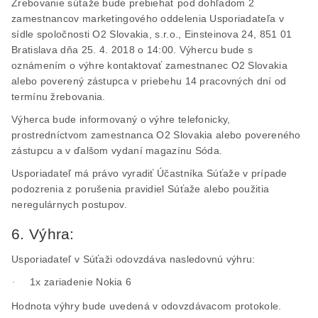
Žrebovanie súťaže bude prebiehať pod dohľadom 2
zamestnancov marketingového oddelenia Usporiadateľa v
sídle spoločnosti O2 Slovakia,
s.r.o
., Einsteinova 24, 851 01
Bratislava dňa 25. 4. 2018 o 14:00. Výhercu bude s
oznámením o výhre kontaktovať zamestnanec O2 Slovakia
alebo poverený zástupca v priebehu 14 pracovných dní od
termínu žrebovania.
Výherca bude informovaný o výhre telefonicky,
prostredníctvom zamestnanca O2 Slovakia alebo povereného
zástupcu a v ďalšom vydaní magazínu Sóda.
Usporiadateľ má právo vyradiť Účastníka Súťaže v prípade
podozrenia z porušenia pravidiel Súťaže alebo použitia
neregulárnych postupov.
6. Výhra:
Usporiadateľ v Súťaži odovzdáva nasledovnú výhru:
1x zariadenie Nokia 6
·
Hodnota výhry bude uvedená v odovzdávacom protokole.