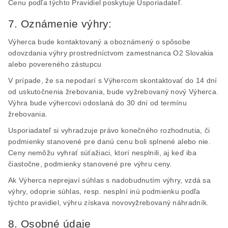
Cenu podľa týchto Pravidiel poskytuje Usporiadateľ.
7. Oznámenie výhry:
Výherca bude kontaktovaný a oboznámený o spôsobe
odovzdania výhry prostredníctvom zamestnanca O2 Slovakia
alebo povereného zástupcu
V prípade, že sa nepodarí s Výhercom skontaktovať do 14 dní
od uskutočnenia žrebovania, bude vyžrebovaný nový Výherca.
Výhra bude výhercovi odoslaná do 30 dní od termínu
žrebovania.
Usporiadateľ si vyhradzuje právo konečného rozhodnutia, či
podmienky stanovené pre danú cenu boli splnené alebo nie.
Ceny nemôžu vyhrať súťažiaci, ktorí nesplnili, aj keď iba
čiastočne, podmienky stanovené pre výhru ceny.
Ak Výherca neprejaví súhlas s nadobudnutím výhry, vzdá sa
výhry, odoprie súhlas, resp. nesplní inú podmienku podľa
týchto pravidiel, výhru získava
novovyžrebovaný
náhradník.
8. Osobné údaje