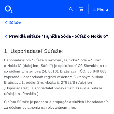
Menu
Súťaže
Pravidlá súťaže "Tajnička Sóda - Súťaž o Nokiu 6"
1. Usporiadateľ Súťaže:
Usporiadateľom Súťaže s názvom „Tajnička Sóda – Súťaž
o Nokiu 6" (ďalej len „Súťaž") je spoločnosť O2 Slovakia,
s.r.o
.
so sídlom Einsteinova 24, 85101 Bratislava, IČO: 35 848 863,
zapísaná v obchodnom registri vedenom Okresným súdom
Bratislava 1, oddiel
Sro
, vložka č. 27882/B (ďalej len
„Usporiadateľ"). Usporiadateľ vydáva tieto Pravidlá Súťaže
(ďalej len "Pravidlá").
Cieľom Súťaže je podpora a propagácia služieb Usporiadateľa
za účelom uplatnenia na relevantnom trhu.