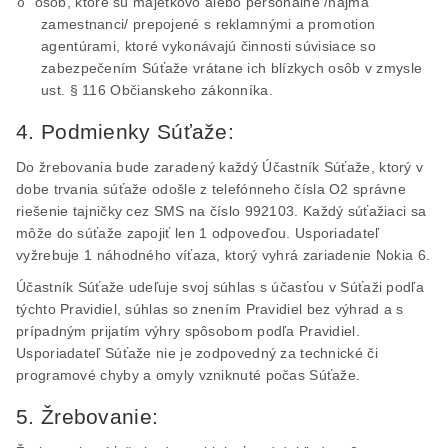
osôb, ktoré sú majetkovo alebo personálne /najmä
o
zamestnanci/ prepojené s reklamnými a
promotion
agentúrami, ktoré vykonávajú činnosti súvisiace so
zabezpečením Súťaže vrátane ich blízkych osôb v zmysle
ust
. § 116 Občianskeho zákonníka.
4. Podmienky Súťaže:
Do žrebovania bude zaradený každý Účastník Súťaže, ktorý v
dobe trvania súťaže odošle z telefónneho čísla O2 správne
riešenie tajničky cez SMS na číslo 992103. Každý súťažiaci sa
môže do súťaže zapojiť len 1 odpoveďou. Usporiadateľ
vyžrebuje 1 náhodného víťaza, ktorý vyhrá zariadenie Nokia 6.
Účastník Súťaže udeľuje svoj súhlas s účasťou v Súťaži podľa
týchto Pravidiel, súhlas so znením Pravidiel bez výhrad a s
prípadným prijatím výhry spôsobom podľa Pravidiel.
Usporiadateľ Súťaže nie je zodpovedný za technické či
programové chyby a omyly vzniknuté počas Súťaže.
5. Žrebovanie: