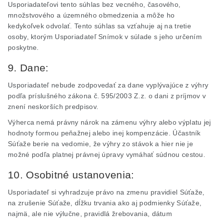
Usporiadateľovi tento súhlas bez vecného, časového,
množstvového a územného obmedzenia a môže ho
kedykoľvek odvolať. Tento súhlas sa vzťahuje aj na tretie
osoby, ktorým Usporiadateľ Snímok v súlade s jeho určením
poskytne.
9. Dane:
Usporiadateľ nebude zodpovedať za dane vyplývajúce z výhry
podľa príslušného zákona č. 595/2003
Z.z
. o dani z príjmov v
znení neskorších predpisov.
Výherca nemá právny nárok na zámenu výhry alebo výplatu jej
hodnoty formou peňažnej alebo inej kompenzácie. Účastník
Súťaže berie na vedomie, že výhry zo stávok a hier nie je
možné podľa platnej právnej úpravy vymáhať súdnou cestou.
10. Osobitné ustanovenia:
Usporiadateľ si vyhradzuje právo na zmenu pravidiel Súťaže,
na zrušenie Súťaže, dĺžku trvania ako aj podmienky Súťaže,
najmä, ale nie výlučne, pravidlá žrebovania, dátum