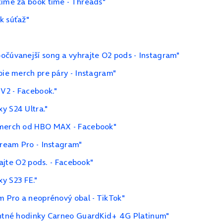
time za book time - Threads"
k súťaž"
očúvanejší song a vyhrajte O2 pods - Instagram"
bie merch pre páry - Instagram"
V2 - Facebook."
y S24 Ultra."
a merch od HBO MAX - Facebook"
tream Pro - Instagram"
rajte O2 pods. - Facebook"
y S23 FE."
m Pro a neoprénový obal - TikTok"
gentné hodinky Carneo GuardKid+ 4G Platinum"