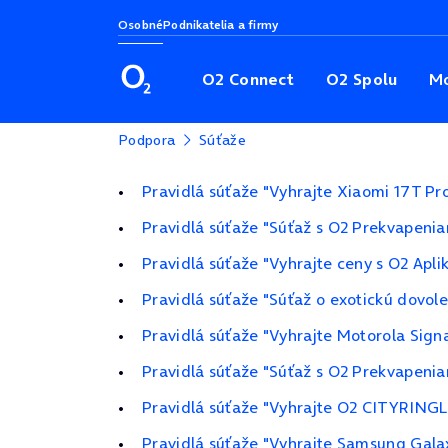
Osobné
Podnikatelia a firmy
O2 Connect
O2 Spolu
Mo
Podpora
Súťaže
Pravidlá súťaže "Vyhrajte Xiaomi 17T Pr
Pravidlá súťaže "Súťaž s O2 Prekvapeni
Pravidlá súťaže "Vyhrajte ceny s O2 Apli
Pravidlá súťaže "Súťaž o exotickú dovol
Pravidlá súťaže "Vyhrajte Motorola Sign
Pravidlá súťaže "Súťaž s O2 Prekvapeni
Pravidlá súťaže "Vyhrajte O2 CITYRINGL
Pravidlá súťaže "Vyhrajte Samsung Gala