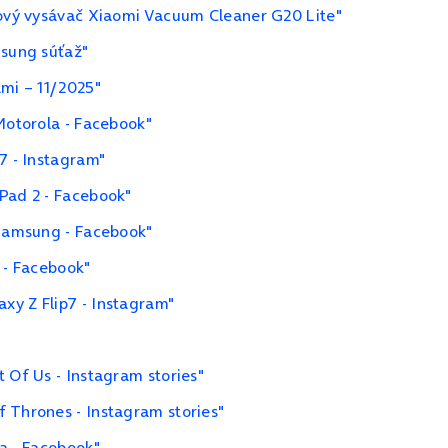
čový vysávač Xiaomi Vacuum Cleaner G20 Lite"
msung súťaž"
ami – 11/2025"
Motorola - Facebook"
7 - Instagram"
Pad 2 - Facebook"
 Samsung - Facebook"
 - Facebook"
xy Z Flip7 - Instagram"
 Of Us - Instagram stories"
 Thrones - Instagram stories"
9a - Facebook"