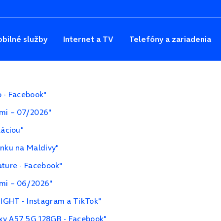
bilné služby
Internet a TV
Telefóny a zariadenia
o - Facebook"
ami – 07/2026"
káciou"
enku na Maldivy"
ature - Facebook"
ami – 06/2026"
IGHT - Instagram a TikTok"
xy A57 5G 128GB - Facebook"