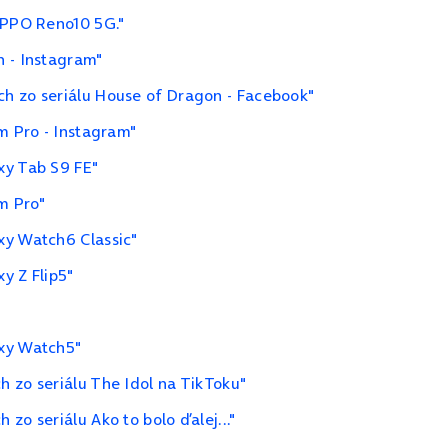
OPPO Reno10 5G."
h - Instagram"
h zo seriálu House of Dragon - Facebook"
m Pro - Instagram"
xy Tab S9 FE"
m Pro"
xy Watch6 Classic"
y Z Flip5"
axy Watch5"
 zo seriálu The Idol na TikToku"
zo seriálu Ako to bolo ďalej..."