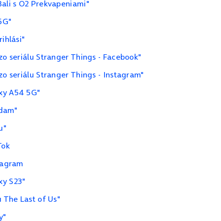
Bali s O2 Prekvapeniami"
 5G"
ihlási"
zo seriálu Stranger Things - Facebook"
zo seriálu Stranger Things - Instagram"
axy A54 5G"
Adam"
u"
Tok
stagram
xy S23"
u The Last of Us"
y"