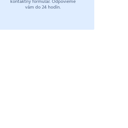
kontaktný formulár. Odpovieme
vám do 24 hodín.