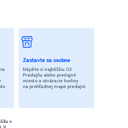
Zastavte sa osobne
 na
Nájdite si najbližšiu O2
Predajňu alebo predajné
ý
miesto a otváracie hodiny
 do
na prehľadnej mape predajní.
ôžu v
. V