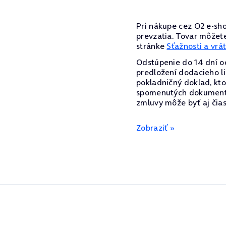
Pri nákupe cez O2 e-sho
prevzatia. Tovar môžete
stránke
Sťažnosti a vrá
Odstúpenie do 14 dní o
predložení dodacieho li
pokladničný doklad, ktor
spomenutých dokumentov
zmluvy môže byť aj čia
Zobraziť »