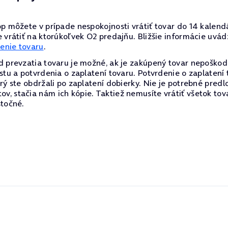
p môžete v prípade nespokojnosti vrátiť tovar do 14 kalend
 vrátiť na ktorúkoľvek O2 predajňu. Bližšie informácie uvá
tenie tovaru
.
d prevzatia tovaru je možné, ak je zakúpený tovar nepoško
stu a potvrdenia o zaplatení tovaru. Potvrdenie o zaplatení 
ý ste obdržali po zaplatení dobierky. Nie je potrebné predlo
, stačia nám ich kópie. Taktiež nemusíte vrátiť všetok tov
stočné.