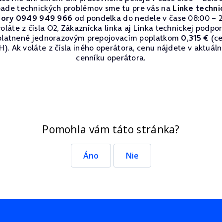
pade technických problémov sme tu pre vás na
Linke techni
ory 0949 949 966
od pondelka do nedele v čase 08:00 – 2
oláte z čísla O2, Zákaznícka linka aj Linka technickej podpo
platnené jednorazovým prepojovacím poplatkom
0,315 €
(ce
). Ak voláte z čísla iného operátora, cenu nájdete v aktuá
cenníku operátora.
Pomohla vám táto stránka?
Áno
Nie