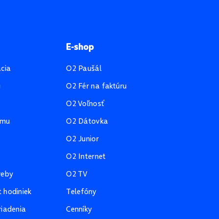
E-shop
ácia
O2 Paušál
u
O2 Fér na faktúru
O2 Voľnosť
amu
O2 Dátovka
O2 Junior
O2 Internet
reby
O2 TV
 hodiniek
Telefóny
riadenia
Cenníky