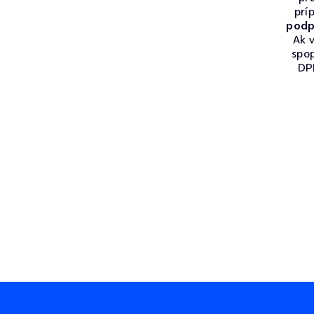
prí
podp
Ak v
spo
DPH