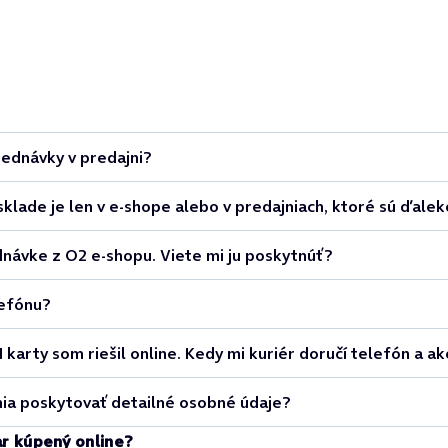
jednávky v predajni?
 sklade je len v e-shope alebo v predajniach, ktoré sú ďalek
dnávke z O2 e-shopu. Viete mi ju poskytnúť?
lefónu?
M karty som riešil online. Kedy mi kuriér doručí telefón a 
ia poskytovať detailné osobné údaje?
r kúpený online?