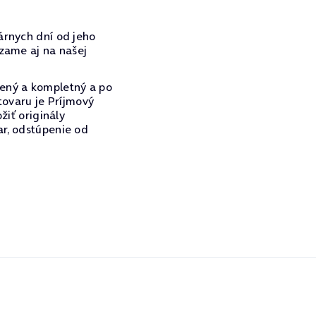
árnych dní od jeho
dzame aj na našej
dený a kompletný a po
tovaru je Príjmový
žiť originály
ar, odstúpenie od