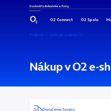
Osobné
Podnikatelia a firmy
O2 Connect
O2 Spolu
Mo
Podpora
Centrum podpory O2
Nákup v O2 e-sh
Doručenie tovaru