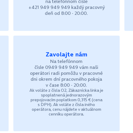
na telefónnom čísle
+421 949 949 949 každý pracovný
deň od 8:00 - 20:00.
Zavolajte nám
Na telefónnom
čísle 0949 949 949 vám naši
operátori radi pomôžu v pracovné
dni okrem dní pracovného pokoja
v čase 8:00 - 20:00.
Ak voláte z čísla O2, Zákaznícka linka je
spoplatnená jednorazovým
prepojovacím poplatkom 0,315 € (cena
s DPH). Ak voláte z čísla iného
operátora, cenu nájdete v aktuálnom
cenníku operátora.