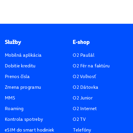
Pätička stránky
Služby
E-shop
Mobilná aplikácia
O2 Paušál
Dobitie kreditu
O2 Fér na faktúru
Prenos čísla
O2 Voľnosť
Zmena programu
O2 Dátovka
MMS
O2 Junior
Roaming
O2 Internet
Kontrola spotreby
O2 TV
eSIM do smart hodiniek
Telefóny