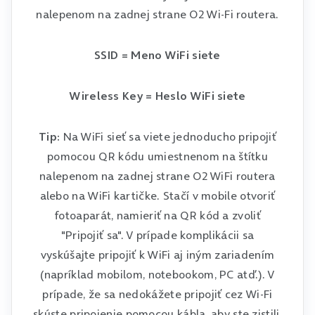
nalepenom na zadnej strane O2 Wi-Fi routera.
SSID = Meno WiFi siete
Wireless Key = Heslo WiFi siete
Tip:
Na WiFi sieť sa viete jednoducho pripojiť
pomocou QR kódu umiestnenom na štítku
nalepenom na zadnej strane O2 WiFi routera
alebo na WiFi kartičke. Stačí v mobile otvoriť
fotoaparát, namieriť na QR kód a zvoliť
"Pripojiť sa". V prípade komplikácii sa
vyskúšajte pripojiť k WiFi aj iným zariadením
(napríklad mobilom, notebookom, PC atď.). V
prípade, že sa nedokážete pripojiť cez Wi-Fi
skúste pripojenie pomocou kábla, aby ste zistili,