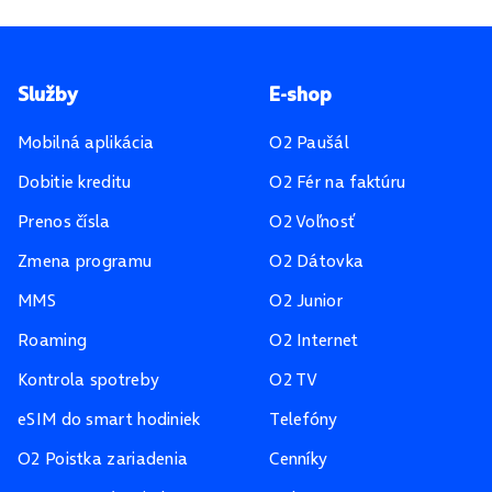
Pätička stránky
Služby
E-shop
Mobilná aplikácia
O2 Paušál
Dobitie kreditu
O2 Fér na faktúru
Prenos čísla
O2 Voľnosť
Zmena programu
O2 Dátovka
MMS
O2 Junior
Roaming
O2 Internet
Kontrola spotreby
O2 TV
eSIM do smart hodiniek
Telefóny
O2 Poistka zariadenia
Cenníky