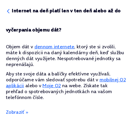
Internet na deň platí len v ten deň alebo až do
vyčerpania objemu dát?
Objem dát v
dennom internete
, ktorý ste si zvolili,
máte k dispozícii na daný kalendárny deň, keď službu
denných dát využijete. Nespotrebované jednotky sa
neprenášajú.
Aby ste svoje dáta a balíčky efektívne využívali,
odporúčame vám sledovať spotrebu dát v
mobilnej O2
aplikácii
alebo v
Moje O2
na webe. Získate tak
prehľad o spotrebovaných jednotkách na vašom
telefónnom čísle.
Zobraziť »