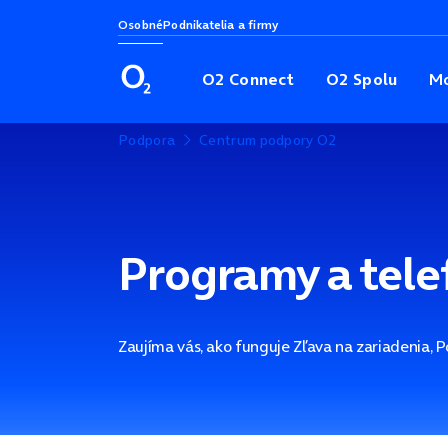
Osobné
Podnikatelia a firmy
O2 Connect
O2 Spolu
Mo
Podpora
Centrum podpory O2
Programy a tele
Zaujíma vás, ako funguje Zľava na zariadenia, 