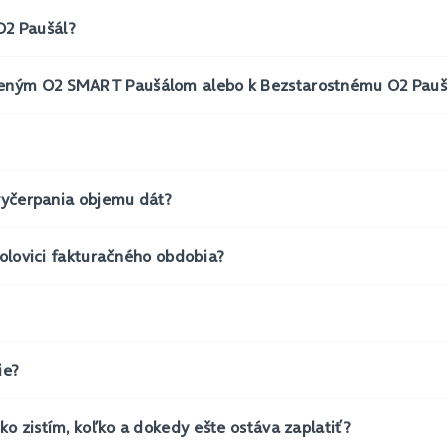
O2 Paušál?
zeným O2 SMART Paušálom alebo k Bezstarostnému O2 Pauš
 vyčerpania objemu dát?
polovici fakturačného obdobia?
ie?
o zistím, koľko a dokedy ešte ostáva zaplatiť?