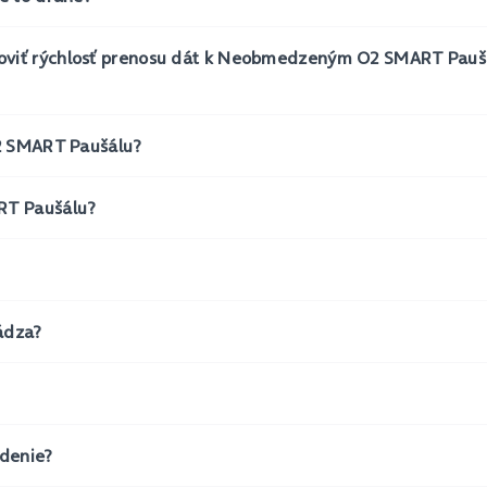
oviť rýchlosť prenosu dát k Neobmedzeným O2 SMART Pau
O2 SMART Paušálu?
RT Paušálu?
rádza?
adenie?