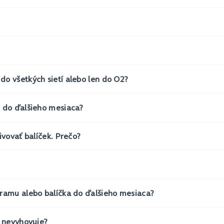
o všetkých sietí alebo len do O2?
 do ďalšieho mesiaca?
ivovať balíček. Prečo?
ramu alebo balíčka do ďalšieho mesiaca?
k nevyhovuje?