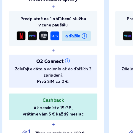
Predplatné na 1 obľúbenú službu
Pr
v cene paušálu
a ďalšie
O2 Connect
Zdieľajte dáta a volania až do ďalších 3
Zdieľa
zariadení.
Prvá SIM za 0 €.
Cashback
Ak neminiete 15 GB,
vrátime vám 5 € každý mesiac