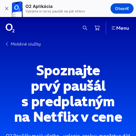
O2 Aplikácia
Otvoriť
Vyberte si nový paušál na pár klikov
Menu
Mobilné služby
Spoznajte
prvý paušál
s predplatným
na Netflix v cene
O2 Paušály majú všetko - volanie, správy, množstvo dát