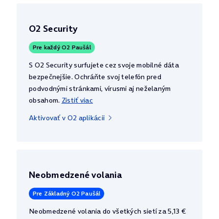
O2 Security
Pre každý O2 Paušál
S O2 Security surfujete cez svoje mobilné dáta
bezpečnejšie. Ochráňte svoj telefón pred
podvodnými stránkami, vírusmi aj neželaným
obsahom.
Zistiť viac
Aktivovať v O2 aplikácii
Neobmedzené volania
Pre Základný O2 Paušál
Neobmedzené volania do všetkých sietí za 5,13 €