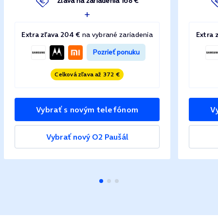
Zľava na zariadenia 168 €
Extra zľava 204 €
na vybrané zariadenia
Extra 
Pozrieť ponuku
Celková zľava až 372 €
Vybrať s novým telefónom
V
Vybrať nový O2 Paušál