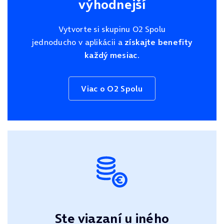
výhodnejší
Vytvorte si skupinu O2 Spolu
jednoducho v aplikácii a
získajte benefity
každý mesiac.
Viac o O2 Spolu
Ste viazaní u iného