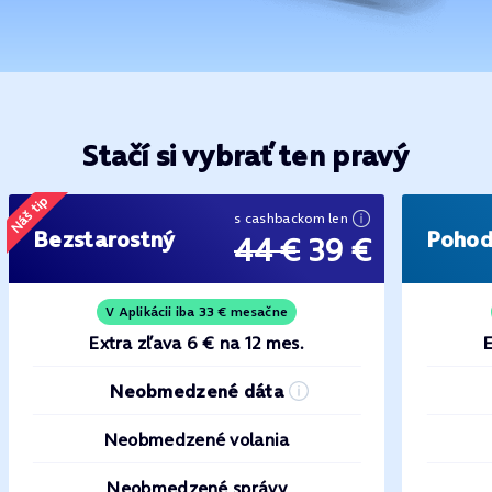
Stačí si vybrať ten pravý
Náš tip
s cashbackom len
Bezstarostný
Poho
44 €
39 €
V Aplikácii iba 33 € mesačne
Extra zľava 6 € na 12 mes.
E
Neobmedzené dáta
Neobmedzené volania
Neobmedzené správy