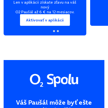
Len v aplikácii získate zľavu na váš
nový
O2 Paušál až 6 € na 12 mesiacov.
Aktivovať v aplikácii
Váš Paušál môže byť ešte