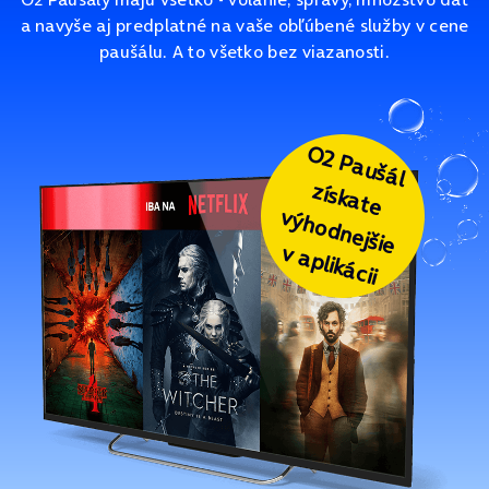
a navyše aj predplatné na vaše obľúbené služby v cene
paušálu. A to všetko bez viazanosti.
O2 Paušál
získate
výhodnejšie
v aplikácii