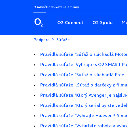
Osobné
Podnikatelia a firmy
O2 Connect
O2 Spolu
Mo
Podpora
Súťaže
Pravidlá súťaže "Súťaž o slúchadlá Moto
Pravidlá súťaže „Vyhrajte s O2 SMART P
Pravidlá súťaže "Súťaž o slúchadlá Free
Pravidlá súťaže: „Súťaž o darčeky z filmu
Pravidlá súťaže "Ktorý Avenger je najsiln
Pravidlá súťaže "Ktorý seriál by ste ved
Pravidlá súťaže "Vyhrajte Huawei P Smar
Pravidlá súťaže "Vyfarbite robota a vyhra