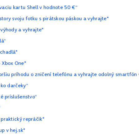
vaciu kartu Shell v hodnote 50 €“
tory svoju fotku s pirátskou páskou a vyhrajte"
 výhody a vyhrajte"
lá“
úchadlá"
o Xbox One"
ršiu príhodu o zničení telefónu a vyhrajte odolný smartfón 
 eko darčeky“
ké príslušenstvo“
“
 praktický repráčik"
p v hej.sk"