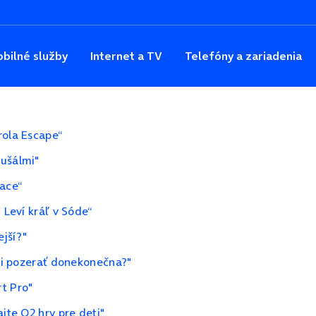
bilné služby
Internet a TV
Telefóny a zariadenia
rola Escape“
aušálmi"
Lace“
 Leví kráľ v Sóde“
ejší?"
eli pozerať donekonečna?"
t Pro"
jte O2 hry pre deti"