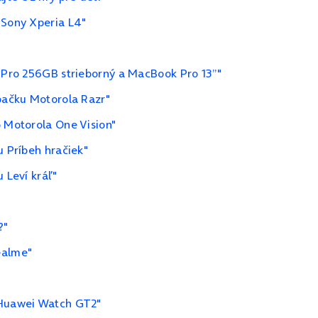
 Sony Xperia L4"
1 Pro 256GB strieborný a MacBook Pro 13”"
ápačku Motorola Razr"
o Motorola One Vision"
u Príbeh hračiek"
 Leví kráľ"
?"
ealme"
 Huawei Watch GT2"