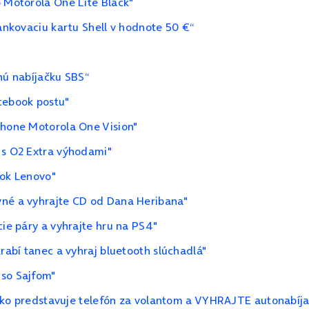
o Motorola One Lite Black"
tankovaciu kartu Shell v hodnote 50 €“
"
nú nabíjačku SBS“
cebook postu"
phone Motorola One Vision"
 s O2 Extra výhodami"
ook Lenovo"
vné a vyhrajte CD od Dana Heribana"
cie páry a vyhrajte hru na PS4"
krabí tanec a vyhraj bluetooth slúchadlá"
 so Sajfom"
iziko predstavuje telefón za volantom a VYHRAJTE autonabíj