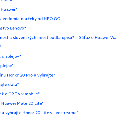
y Huawei"
Bez vedomia darčeky od HBO GO
nstvo Lenovo"
mestia slovenských miest podľa opisu? – Súťaž o Huawei Wa
"
 displejov"
splejov"
ónu Honor 20 Pro a vyhrajte"
ajte dáta"
až o O2 TV v mobile"
o Huawei Mate 20 Lite"
 a vyhrajte Honor 20 Lite v livestreame"