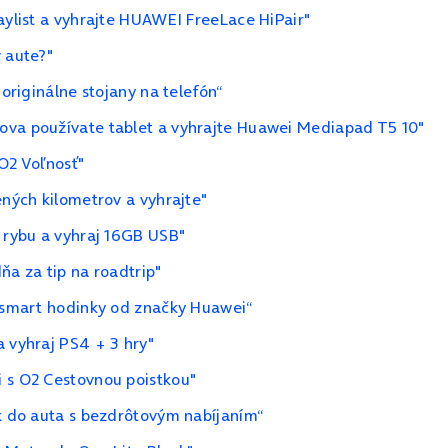
aylist a vyhrajte HUAWEI FreeLace HiPair"
 aute?"
 originálne stojany na telefón“
ova používate tablet a vyhrajte Huawei Mediapad T5 10"
 O2 Voľnosť"
ených kilometrov a vyhrajte"
a rybu a vyhraj 16GB USB"
ňa za tip na roadtrip"
o smart hodinky od značky Huawei“
a vyhraj PS4 + 3 hry"
i s O2 Cestovnou poistkou"
ak do auta s bezdrôtovým nabíjaním“