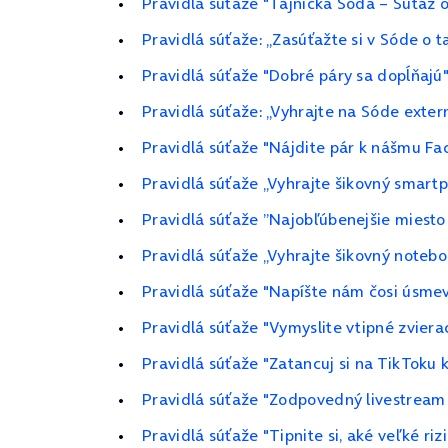
Pravidlá súťaže "Tajnička Sóda – Súťaž 
Pravidlá súťaže: „Zasúťažte si v Sóde o 
Pravidlá súťaže "Dobré páry sa dopĺňajú
Pravidlá súťaže: „Vyhrajte na Sóde exter
Pravidlá súťaže "Nájdite pár k nášmu Fa
Pravidlá súťaže „Vyhrajte šikovný smart
Pravidlá súťaže ”Najobľúbenejšie miesto
Pravidlá súťaže „Vyhrajte šikovný noteb
Pravidlá súťaže "Napíšte nám čosi úsme
Pravidlá súťaže "Vymyslite vtipné zviera
Pravidlá súťaže "Zatancuj si na TikToku 
Pravidlá súťaže "Zodpovedný livestream
Pravidlá súťaže "Tipnite si, aké veľké r