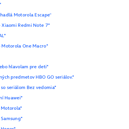
"
chadlá Motorola Escape“
 o Xiaomi Redmi Note 7"
AL"
 o Motorola One Macro"
lebo hlavolam pre deti"
mných predmetov HBO GO seriálov."
 so seriálom Bez vedomia"
ení Huawei"
 Motorola"
y Samsung"
 Honor"