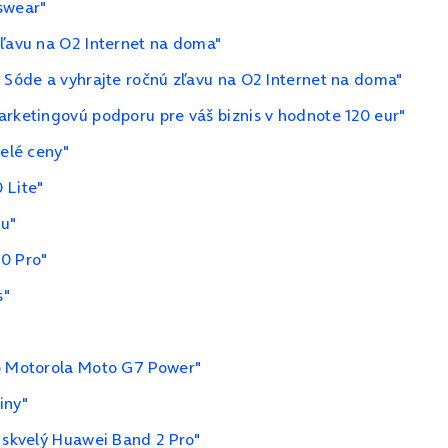
swear"
zľavu na O2 Internet na doma"
a Sóde a vyhrajte ročnú zľavu na O2 Internet na doma"
arketingovú podporu pre váš biznis v hodnote 120 eur"
velé ceny"
 Lite"
ku"
20 Pro"
s"
 o Motorola Moto G7 Power"
iny"
u skvelý Huawei Band 2 Pro"