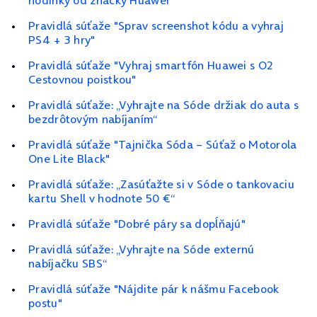
hodinky od značky Huawei“
Pravidlá súťaže "Sprav screenshot kódu a vyhraj
PS4 + 3 hry"
Pravidlá súťaže "Vyhraj smartfón Huawei s O2
Cestovnou poistkou"
Pravidlá súťaže: „Vyhrajte na Sóde držiak do auta s
bezdrôtovým nabíjaním“
Pravidlá súťaže "Tajnička Sóda – Súťaž o Motorola
One Lite Black"
Pravidlá súťaže: „Zasúťažte si v Sóde o tankovaciu
kartu Shell v hodnote 50 €“
Pravidlá súťaže "Dobré páry sa dopĺňajú"
Pravidlá súťaže: „Vyhrajte na Sóde externú
nabíjačku SBS“
Pravidlá súťaže "Nájdite pár k nášmu Facebook
postu"