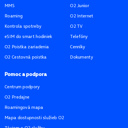
MMS
O2 Junior
Roaming
O2 Internet
Kontrola spotreby
O2 TV
eSIM do smart hodiniek
Telefóny
O2 Poistka zariadenia
Cenníky
O2 Cestovná poistka
Dokumenty
Pomoc a podpora
Centrum podpory
O2 Predajne
Roamingová mapa
Mapa dostupnosti služieb O2
Záujem o O2 služby