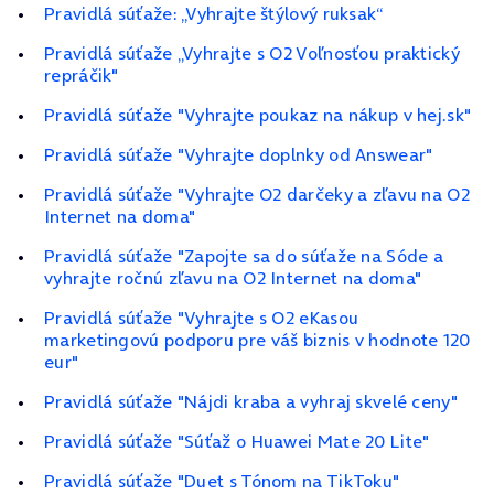
Pravidlá súťaže: „Vyhrajte štýlový ruksak“
Pravidlá súťaže „Vyhrajte s O2 Voľnosťou praktický
repráčik"
Pravidlá súťaže "Vyhrajte poukaz na nákup v hej.sk"
Pravidlá súťaže "Vyhrajte doplnky od Answear"
Pravidlá súťaže "Vyhrajte O2 darčeky a zľavu na O2
Internet na doma"
Pravidlá súťaže "Zapojte sa do súťaže na Sóde a
vyhrajte ročnú zľavu na O2 Internet na doma"
Pravidlá súťaže "Vyhrajte s O2 eKasou
marketingovú podporu pre váš biznis v hodnote 120
eur"
Pravidlá súťaže "Nájdi kraba a vyhraj skvelé ceny"
Pravidlá súťaže "Súťaž o Huawei Mate 20 Lite"
Pravidlá súťaže "Duet s Tónom na TikToku"