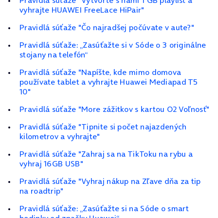
Pravidlá súťaže "Vytvorte s nami 1 GB playlist a
vyhrajte HUAWEI FreeLace HiPair"
Pravidlá súťaže "Čo najradšej počúvate v aute?"
Pravidlá súťaže: „Zasúťažte si v Sóde o 3 originálne
stojany na telefón“
Pravidlá súťaže "Napíšte, kde mimo domova
používate tablet a vyhrajte Huawei Mediapad T5
10"
Pravidlá súťaže "More zážitkov s kartou O2 Voľnosť"
Pravidlá súťaže "Tipnite si počet najazdených
kilometrov a vyhrajte"
Pravidlá súťaže "Zahraj sa na TikToku na rybu a
vyhraj 16GB USB"
Pravidlá súťaže "Vyhraj nákup na Zľave dňa za tip
na roadtrip"
Pravidlá súťaže: „Zasúťažte si na Sóde o smart