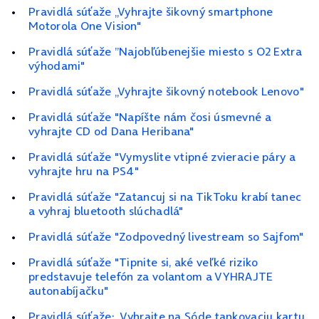
Pravidlá súťaže „Vyhrajte šikovný smartphone
Motorola One Vision"
Pravidlá súťaže ”Najobľúbenejšie miesto s O2 Extra
výhodami"
Pravidlá súťaže „Vyhrajte šikovný notebook Lenovo"
Pravidlá súťaže "Napíšte nám čosi úsmevné a
vyhrajte CD od Dana Heribana"
Pravidlá súťaže "Vymyslite vtipné zvieracie páry a
vyhrajte hru na PS4"
Pravidlá súťaže "Zatancuj si na TikToku krabí tanec
a vyhraj bluetooth slúchadlá"
Pravidlá súťaže "Zodpovedný livestream so Sajfom"
Pravidlá súťaže "Tipnite si, aké veľké riziko
predstavuje telefón za volantom a VYHRAJTE
autonabíjačku"
Pravidlá súťaže: „Vyhrajte na Sóde tankovaciu kartu