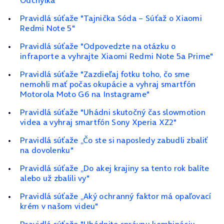
Odchýlka"
Pravidlá súťaže "Tajnička Sóda – Súťaž o Xiaomi
Redmi Note 5"
Pravidlá súťaže "Odpovedzte na otázku o
infraporte a vyhrajte Xiaomi Redmi Note 5a Prime"
Pravidlá súťaže "Zazdieľaj fotku toho, čo sme
nemohli mať počas okupácie a vyhraj smartfón
Motorola Moto G6 na Instagrame"
Pravidlá súťaže "Uhádni skutočný čas slowmotion
videa a vyhraj smartfón Sony Xperia XZ2"
Pravidlá súťaže „Čo ste si naposledy zabudli zbaliť
na dovolenku"
Pravidlá súťaže „Do akej krajiny sa tento rok balíte
alebo už zbalili vy"
Pravidlá súťaže „Aký ochranný faktor má opaľovací
krém v našom videu"