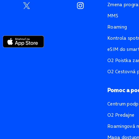
Zmena progr
MMS
Roaming
Kontrola spot
eSIM do smart
O2 Poistka za
O2 Cestovná p
Pomoc a po
Centrum podp
O2 Predajne
Roamingová 
Mapa dostupno