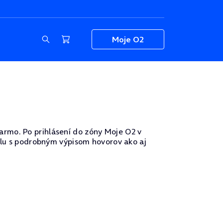
Moje O2
armo. Po prihlásení do zóny Moje O2 v
polu s podrobným výpisom hovorov ako aj