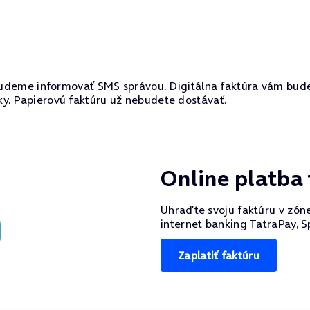
s budeme informovať SMS správou. Digitálna faktúra vám bu
y. Papierovú faktúru už nebudete dostávať.
Online platba 
Uhraďte svoju faktúru v zón
internet banking TatraPay, 
Zaplatiť faktúru