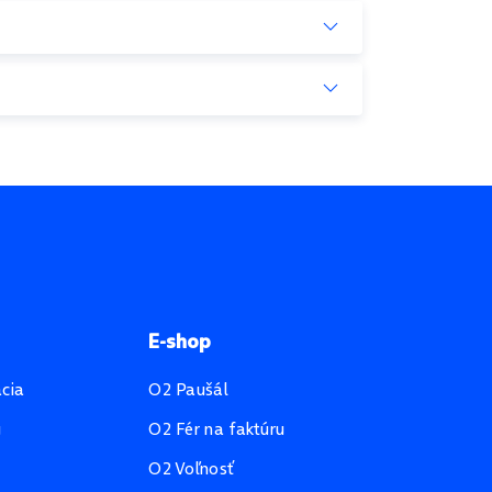
E-shop
ácia
O2 Paušál
u
O2 Fér na faktúru
O2 Voľnosť