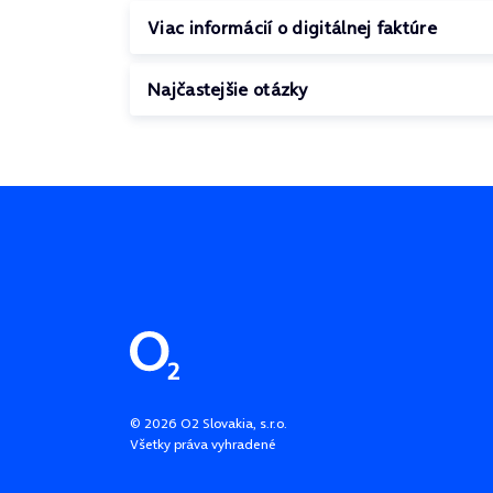
Viac informácií o digitálnej faktúre
Najčastejšie otázky
Pätička stránky
©
2026
O2 Slovakia, s.r.o.
Všetky práva vyhradené