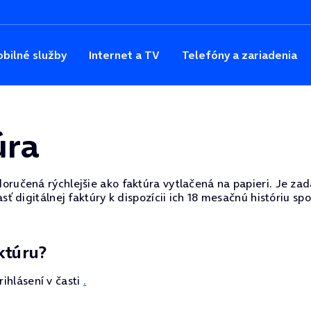
bilné služby
Internet a TV
Telefóny a zariadenia
úra
učená rýchlejšie ako faktúra vytlačená na papieri. Je zad
ť digitálnej faktúry k dispozícii ich 18 mesačnú históriu s
ktúru?
rihlásení v časti
.