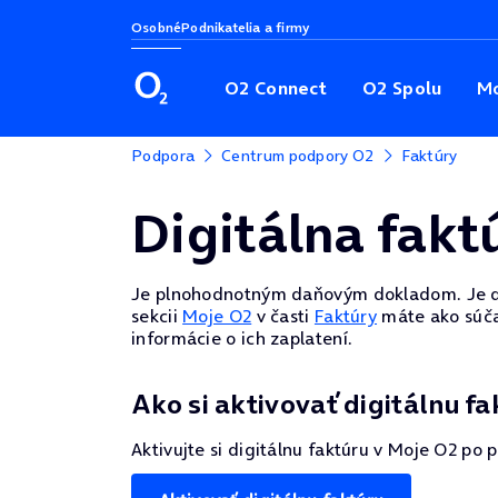
Osobné
Podnikatelia a firmy
O2 Connect
O2 Spolu
Mo
Podpora
Centrum podpory O2
Faktúry
Digitálna fakt
Je plnohodnotným daňovým dokladom. Je dor
sekcii
Moje O2
v časti
Faktúry
máte ako súčas
informácie o ich zaplatení.
Ako si aktivovať digitálnu fa
Aktivujte si digitálnu faktúru v Moje O2 po p