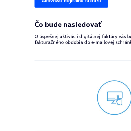
Aktivovať digitálnu faktúru
Čo bude nasledovať
O úspešnej aktivácii digitálnej faktúry vá
fakturačného obdobia do e-mailovej schránk