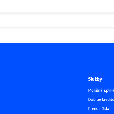
Služby
Mobilná aplik
Dobitie kredit
Prenos čísla