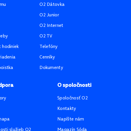
amu
O2 Dátovka
O2 Junior
O2 Internet
reby
O2 TV
 hodiniek
Telefóny
riadenia
Cenníky
oistka
Dokumenty
dpora
O spoločnosti
ory
Spoločnosť O2
Kontakty
mapa
Napíšte nám
sti služieb O2
Magazín Sóda