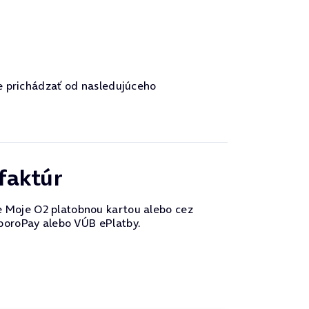
de prichádzať od nasledujúceho
faktúr
e Moje O2 platobnou kartou alebo cez
SporoPay alebo VÚB ePlatby.