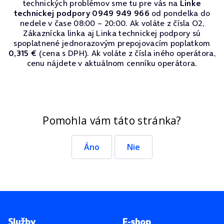
technických problémov sme tu pre vás na
Linke
technickej podpory 0949 949 966
od pondelka do
nedele v čase 08:00 – 20:00. Ak voláte z čísla O2,
Zákaznícka linka aj Linka technickej podpory sú
spoplatnené jednorazovým prepojovacím poplatkom
0,315 €
(cena s DPH). Ak voláte z čísla iného operátora,
cenu nájdete v aktuálnom cenníku operátora.
Pomohla vám táto stránka?
Áno
Nie
Pätička stránky
Služby
E-shop