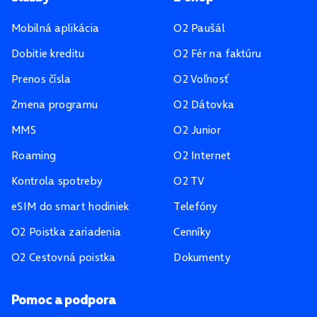
Mobilná aplikácia
O2 Paušál
Dobitie kreditu
O2 Fér na faktúru
Prenos čísla
O2 Voľnosť
Zmena programu
O2 Dátovka
MMS
O2 Junior
Roaming
O2 Internet
Kontrola spotreby
O2 TV
eSIM do smart hodiniek
Telefóny
O2 Poistka zariadenia
Cenníky
O2 Cestovná poistka
Dokumenty
Pomoc a podpora