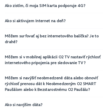
Ako zistím, či moja SIM karta podporuje 4G?
Ako si aktivujem Internet na deň?
Môžem surfovať aj bez internetového balíčka? Je to
drahé?
Môžem si v mobilnej aplikácii O2 TV nastaviť rýchlosť
internetového pripojenia pre sledovanie TV?
Môžem si navýšiť neobmedzené dáta alebo obnoviť
rýchlosť prenosu dát k Neobmedzeným O2 SMART
Paušálom alebo k Bezstarostnému O2 Paušálu?
Ako si navýšim dáta?