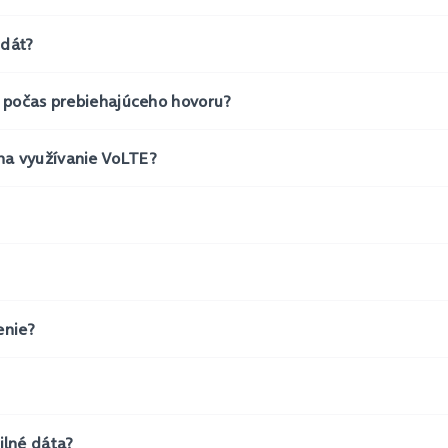
 dát?
e počas prebiehajúceho hovoru?
na využívanie VoLTE?
enie?
lné dáta?