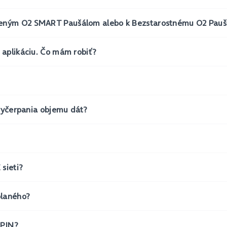
zeným O2 SMART Paušálom alebo k Bezstarostnému O2 Pauš
 aplikáciu. Čo mám robiť?
 vyčerpania objemu dát?
sieti?
olaného?
 PIN?