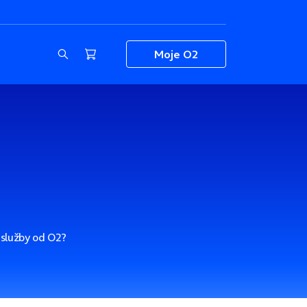
Moje O2
é služby od O2?