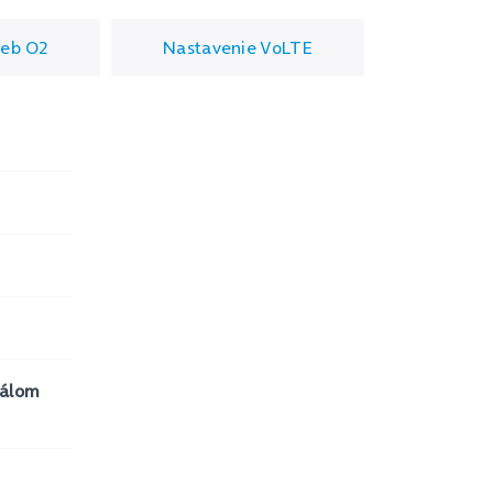
ieb O2
Nastavenie VoLTE
šálom