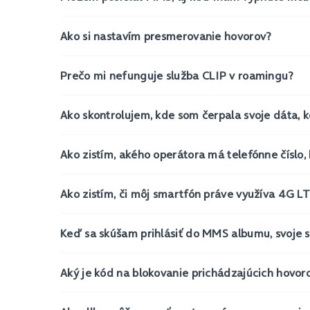
Ako si nastavím presmerovanie hovorov?
Prečo mi nefunguje služba CLIP v roamingu?
Ako skontrolujem, kde som čerpala svoje dáta
Ako zistím, akého operátora má telefónne číslo,
Ako zistím, či môj smartfón práve využíva 4G L
Keď sa skúšam prihlásiť do MMS albumu, svoje 
Aký je kód na blokovanie prichádzajúcich hovor