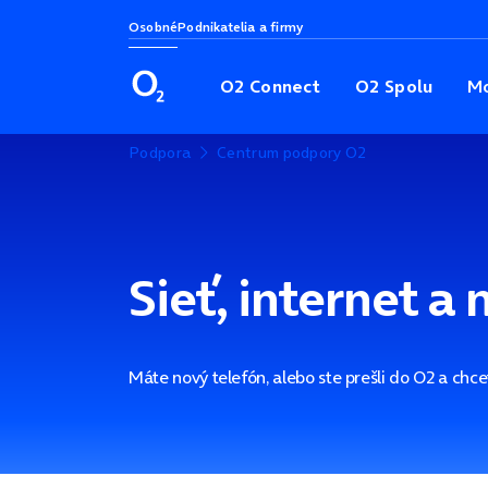
Osobné
Podnikatelia a firmy
O2 Connect
O2 Spolu
Mo
Podpora
Centrum podpory O2
Sieť, internet a
Máte nový telefón, alebo ste prešli do O2 a chce