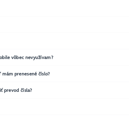
mobile vôbec nevyužívam?
eď mám prenesené číslo?
iť prevod čísla?