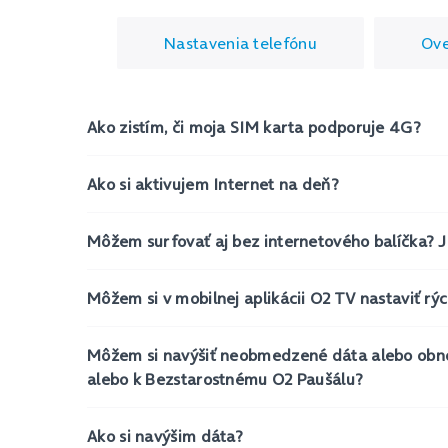
Nastavenia telefónu
Ove
Ako zistím, či moja SIM karta podporuje 4G?
Ako si aktivujem Internet na deň?
Môžem surfovať aj bez internetového balíčka? J
Môžem si v mobilnej aplikácii O2 TV nastaviť rý
Môžem si navýšiť neobmedzené dáta alebo obn
alebo k Bezstarostnému O2 Paušálu?
Ako si navýšim dáta?