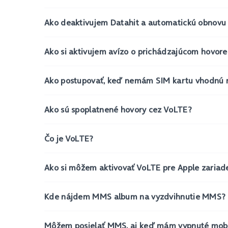
Ako deaktivujem Datahit a automatickú obnovu
Ako si aktivujem avízo o prichádzajúcom hovor
Ako postupovať, keď nemám SIM kartu vhodnú 
Ako sú spoplatnené hovory cez VoLTE?
Čo je VoLTE?
Ako si môžem aktivovať VoLTE pre Apple zariad
Kde nájdem MMS album na vyzdvihnutie MMS?
Môžem posielať MMS, aj keď mám vypnuté mobi