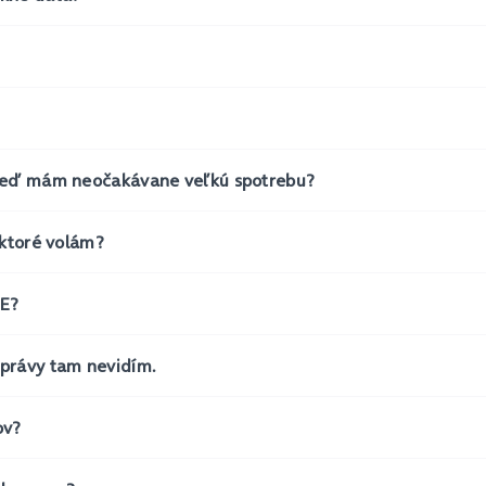
, keď mám neočakávane veľkú spotrebu?
 ktoré volám?
TE?
správy tam nevidím.
ov?