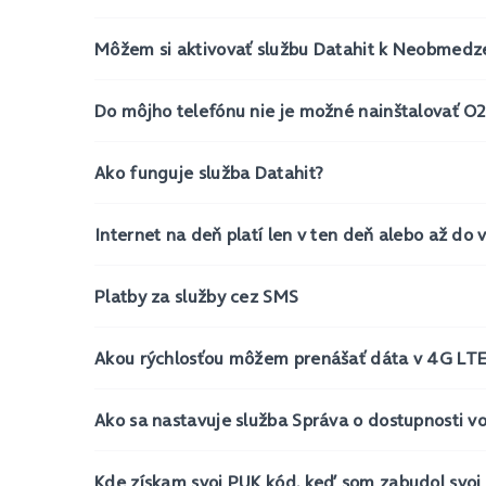
Môžem si aktivovať službu Datahit k Neobmed
Do môjho telefónu nie je možné nainštalovať O2
Ako funguje služba Datahit?
Internet na deň platí len v ten deň alebo až do
Platby za služby cez SMS
Akou rýchlosťou môžem prenášať dáta v 4G LTE 
Ako sa nastavuje služba Správa o dostupnosti v
Kde získam svoj PUK kód, keď som zabudol svoj