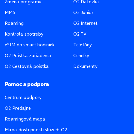
Zmena programu
O2 Dátovka
MMS
O2 Junior
Roaming
O2 Internet
Kontrola spotreby
O2 TV
eSIM do smart hodiniek
Telefóny
O2 Poistka zariadenia
Cenníky
O2 Cestovná poistka
Dokumenty
Pomoc a podpora
Centrum podpory
O2 Predajne
Roamingová mapa
Mapa dostupnosti služieb O2