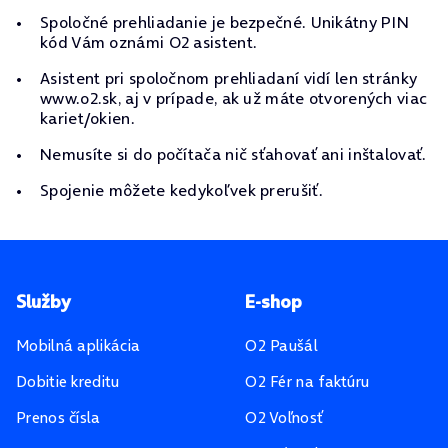
Spoločné prehliadanie je bezpečné. Unikátny PIN
kód Vám oznámi O2 asistent.
Asistent pri spoločnom prehliadaní vidí len stránky
www.o2.sk, aj v prípade, ak už máte otvorených viac
kariet/okien.
Nemusíte si do počítača nič sťahovať ani inštalovať.
Spojenie môžete kedykoľvek prerušiť.
Pätička stránky
Služby
E-shop
Mobilná aplikácia
O2 Paušál
Dobitie kreditu
O2 Fér na faktúru
Prenos čísla
O2 Voľnosť