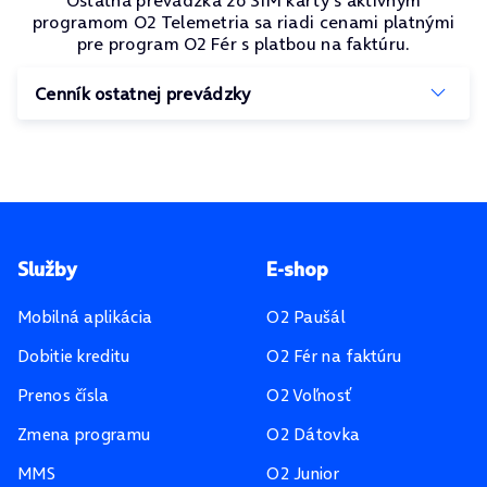
Ostatná prevádzka zo SIM karty s aktívnym
programom O2 Telemetria sa riadi cenami platnými
pre program O2 Fér s platbou na faktúru.
Cenník ostatnej prevádzky
Pätička stránky
Služby
E-shop
Mobilná aplikácia
O2 Paušál
Dobitie kreditu
O2 Fér na faktúru
Prenos čísla
O2 Voľnosť
Zmena programu
O2 Dátovka
MMS
O2 Junior