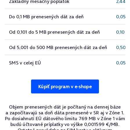
Základný mesačný poplatok
2,44 
Do 0,1 MB prenesených dát za deň
0,05 
Od 0,101 do 5 MB prenesených dát za deň
0,10 €
Od 5,001 do 500 MB prenesených dát za deň
0,50 
SMS v celej EÚ
0,05 
Kúpiť program v e-shope
Objem prenesených dát je počítaný na dennej báze
a započítavajú sa doň dáta prenesené v SR aj v Zóne 1.
Po dosiahnutí EÚ dátového limitu 769 MB v Zóne 1 vám
budú účtované príplatky vo výške 0,001599 €/MB.