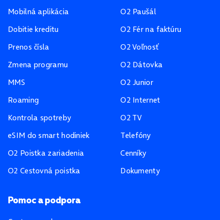
Mobilná aplikácia
O2 Paušál
Dobitie kreditu
O2 Fér na faktúru
Prenos čísla
O2 Voľnosť
Zmena programu
O2 Dátovka
MMS
O2 Junior
Roaming
O2 Internet
Kontrola spotreby
O2 TV
eSIM do smart hodiniek
Telefóny
O2 Poistka zariadenia
Cenníky
O2 Cestovná poistka
Dokumenty
Pomoc a podpora