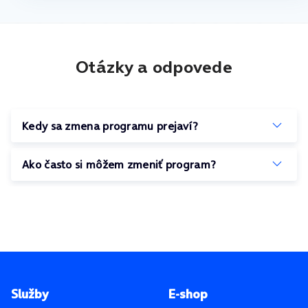
Otázky a odpovede
Kedy sa zmena programu prejaví?
Ako často si môžem zmeniť program?
Pätička stránky
Služby
E-shop