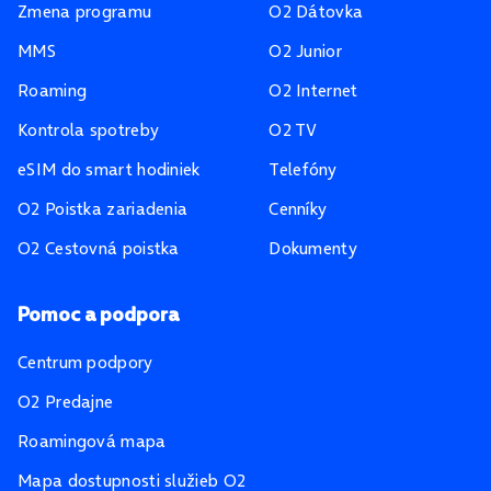
Zmena programu
O2 Dátovka
MMS
O2 Junior
Roaming
O2 Internet
Kontrola spotreby
O2 TV
eSIM do smart hodiniek
Telefóny
O2 Poistka zariadenia
Cenníky
O2 Cestovná poistka
Dokumenty
Pomoc a podpora
Centrum podpory
O2 Predajne
Roamingová mapa
Mapa dostupnosti služieb O2