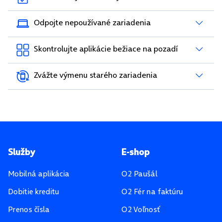
Odpojte nepoužívané zariadenia
Skontrolujte aplikácie bežiace na pozadí
Zvážte výmenu starého zariadenia
Pätička stránky
Služby
E-shop
Mobilná aplikácia
O2 Paušál
Dobitie kreditu
O2 Fér na faktúru
Prenos čísla
O2 Voľnosť