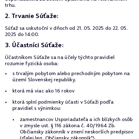
trhu.
2. Trvanie Súťaže:
Súťaž sa uskutoční v dňoch od 21. 05. 2025 do 22. 05.
2025 do 14:00.
3. Účastníci Súťaže:
Účastníkom Súťaže sa na účely týchto pravidiel
rozumie fyzická osoba:
s trvalým pobytom alebo prechodným pobytom na
území Slovenskej republiky,
ktorá má viac ako 16 rokov
ktorá splní podmienky účasti v Súťaži podľa
pravidiel s výnimkou:
zamestnancov Usporiadateľa a ich blízkych osôb
v zmysle ust. § 116 zákona č. 40/1964 Zb.
Občiansky zákonník v znení neskorších predpisov
(ďalej len „Občiansky zákonník"),