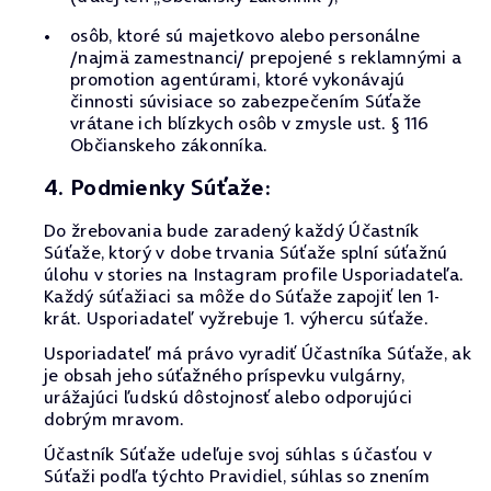
osôb, ktoré sú majetkovo alebo personálne
/najmä zamestnanci/ prepojené s reklamnými a
promotion agentúrami, ktoré vykonávajú
činnosti súvisiace so zabezpečením Súťaže
vrátane ich blízkych osôb v zmysle ust. § 116
Občianskeho zákonníka.
4. Podmienky Súťaže:
Do žrebovania bude zaradený každý Účastník
Súťaže, ktorý v dobe trvania Súťaže splní súťažnú
úlohu v stories na Instagram profile Usporiadateľa.
Každý súťažiaci sa môže do Súťaže zapojiť len 1-
krát. Usporiadateľ vyžrebuje 1. výhercu súťaže.
Usporiadateľ má právo vyradiť Účastníka Súťaže, ak
je obsah jeho súťažného príspevku vulgárny,
urážajúci ľudskú dôstojnosť alebo odporujúci
dobrým mravom.
Účastník Súťaže udeľuje svoj súhlas s účasťou v
Súťaži podľa týchto Pravidiel, súhlas so znením