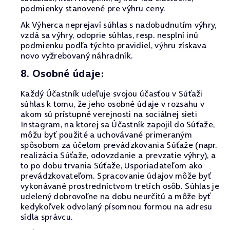
podmienky stanovené pre výhru ceny.
Ak Výherca neprejaví súhlas s nadobudnutím výhry,
vzdá sa výhry, odoprie súhlas, resp. nesplní inú
podmienku podľa týchto pravidiel, výhru získava
novo vyžrebovaný náhradník.
8. Osobné údaje:
Každý Účastník udeľuje svojou účasťou v Súťaži
súhlas k tomu, že jeho osobné údaje v rozsahu v
akom sú prístupné verejnosti na sociálnej sieti
Instagram, na ktorej sa Účastník zapojil do Súťaže,
môžu byť použité a uchovávané primeraným
spôsobom za účelom prevádzkovania Súťaže (napr.
realizácia Súťaže, odovzdanie a prevzatie výhry), a
to po dobu trvania Súťaže, Usporiadateľom ako
prevádzkovateľom. Spracovanie údajov môže byť
vykonávané prostredníctvom tretích osôb. Súhlas je
udelený dobrovoľne na dobu neurčitú a môže byť
kedykoľvek odvolaný písomnou formou na adresu
sídla správcu.