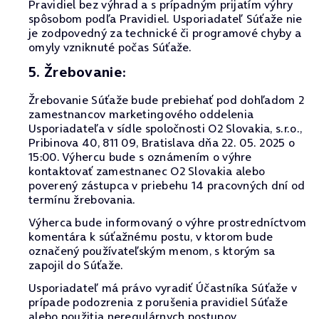
Pravidiel bez výhrad a s prípadným prijatím výhry
spôsobom podľa Pravidiel. Usporiadateľ Súťaže nie
je zodpovedný za technické či programové chyby a
omyly vzniknuté počas Súťaže.
5. Žrebovanie:
Žrebovanie Súťaže bude prebiehať pod dohľadom 2
zamestnancov marketingového oddelenia
Usporiadateľa v sídle spoločnosti O2 Slovakia, s.r.o.,
Pribinova 40, 811 09, Bratislava dňa 22. 05. 2025 o
15:00. Výhercu bude s oznámením o výhre
kontaktovať zamestnanec O2 Slovakia alebo
poverený zástupca v priebehu 14 pracovných dní od
termínu žrebovania.
Výherca bude informovaný o výhre prostredníctvom
komentára k súťažnému postu, v ktorom bude
označený používateľským menom, s ktorým sa
zapojil do Súťaže.
Usporiadateľ má právo vyradiť Účastníka Súťaže v
prípade podozrenia z porušenia pravidiel Súťaže
alebo použitia neregulárnych postupov.