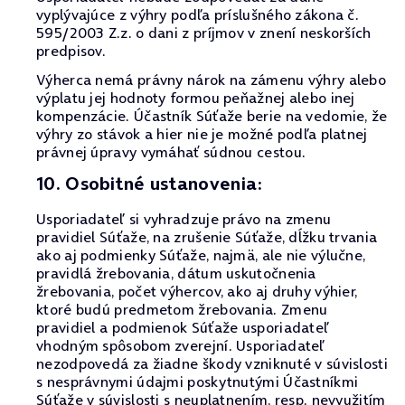
vyplývajúce z výhry podľa príslušného zákona č.
595/2003 Z.z. o dani z príjmov v znení neskorších
predpisov.
Výherca nemá právny nárok na zámenu výhry alebo
výplatu jej hodnoty formou peňažnej alebo inej
kompenzácie. Účastník Súťaže berie na vedomie, že
výhry zo stávok a hier nie je možné podľa platnej
právnej úpravy vymáhať súdnou cestou.
10. Osobitné ustanovenia:
Usporiadateľ si vyhradzuje právo na zmenu
pravidiel Súťaže, na zrušenie Súťaže, dĺžku trvania
ako aj podmienky Súťaže, najmä, ale nie výlučne,
pravidlá žrebovania, dátum uskutočnenia
žrebovania, počet výhercov, ako aj druhy výhier,
ktoré budú predmetom žrebovania. Zmenu
pravidiel a podmienok Súťaže usporiadateľ
vhodným spôsobom zverejní. Usporiadateľ
nezodpovedá za žiadne škody vzniknuté v súvislosti
s nesprávnymi údajmi poskytnutými Účastníkmi
Súťaže v súvislosti s neuplatnením, resp. nevyužitím