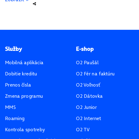
Pätička stránky
Služby
E-shop
Mobilná aplikácia
O2 Paušál
Dobitie kreditu
O2 Fér na faktúru
Prenos čísla
O2 Voľnosť
Zmena programu
O2 Dátovka
MMS
O2 Junior
Roaming
O2 Internet
Kontrola spotreby
O2 TV