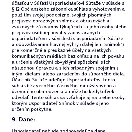
účasťou v Súťaži Usporiadateľovi Súťaže v súlade s
§ 12 Občianskeho zákonníka súhlas s vyhotovením a
použitím svojej podobizne, svojich písomných
prejavov, obrazových snímok a obrazových a
zvukových záznamov týkajúcich sa jeho osoby alebo
prejavov osobnej povahy zaobstaraných
usporiadateľom v súvislosti s usporiadaním Súťaže
a odovzdávaním hlavnej výhry (ďalej len „Snímok")
pre komerčné a preukazné účely na všetkých
komunikačných médiách bez ohľadu na ich povahu
a určenie všetkými obvyklými spôsobmi, s ich
následnou úpravou a s ich prípadným spojením s
inými dielami alebo zaradením do súborného diela.
Účastník Súťaže udeľuje Usporiadateľovi tento
súhlas bez vecného, časového, množstvového a
územného obmedzenia a môže ho kedykoľvek
odvolať. Tento súhlas sa vzťahuje aj na tretie osoby,
ktorým Usporiadateľ Snímok v súlade s jeho
určením poskytne.
9. Dane:
Usporiadateľ nebude zodpovedať za dane