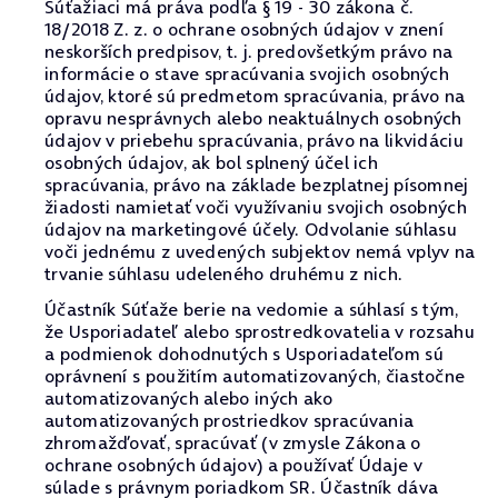
Súťažiaci má práva podľa § 19 - 30 zákona č.
18/2018 Z. z. o ochrane osobných údajov v znení
neskorších predpisov, t. j. predovšetkým právo na
informácie o stave spracúvania svojich osobných
údajov, ktoré sú predmetom spracúvania, právo na
opravu nesprávnych alebo neaktuálnych osobných
údajov v priebehu spracúvania, právo na likvidáciu
osobných údajov, ak bol splnený účel ich
spracúvania, právo na základe bezplatnej písomnej
žiadosti namietať voči využívaniu svojich osobných
údajov na marketingové účely. Odvolanie súhlasu
voči jednému z uvedených subjektov nemá vplyv na
trvanie súhlasu udeleného druhému z nich.
Účastník Súťaže berie na vedomie a súhlasí s tým,
že Usporiadateľ alebo sprostredkovatelia v rozsahu
a podmienok dohodnutých s Usporiadateľom sú
oprávnení s použitím automatizovaných, čiastočne
automatizovaných alebo iných ako
automatizovaných prostriedkov spracúvania
zhromažďovať, spracúvať (v zmysle Zákona o
ochrane osobných údajov) a používať Údaje v
súlade s právnym poriadkom SR. Účastník dáva