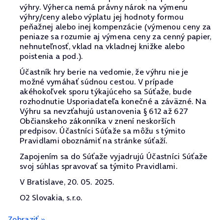
výhry. Výherca nemá právny nárok na výmenu
výhry/ceny alebo výplatu jej hodnoty formou
peňažnej alebo inej kompenzácie (výmenou ceny za
peniaze sa rozumie aj výmena ceny za cenný papier,
nehnuteľnosť, vklad na vkladnej knižke alebo
poistenia a pod.).
Účastník hry berie na vedomie, že výhru nie je
možné vymáhať súdnou cestou. V prípade
akéhokoľvek sporu týkajúceho sa Súťaže, bude
rozhodnutie Usporiadateľa konečné a záväzné. Na
Výhru sa nevzťahujú ustanovenia § 612 až 627
Občianskeho zákonníka v znení neskorších
predpisov. Účastníci Súťaže sa môžu s týmito
Pravidlami oboznámiť na stránke súťaží.
Zapojením sa do Súťaže vyjadrujú Účastníci Súťaže
svoj súhlas spravovať sa týmito Pravidlami.
V Bratislave, 20. 05. 2025.
O2 Slovakia, s.r.o.
Zobraziť »