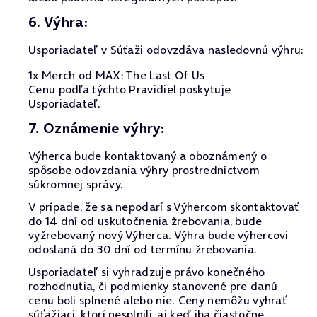
6. Výhra:
Usporiadateľ v Súťaži odovzdáva nasledovnú výhru:
1x Merch od MAX: The Last Of Us
Cenu podľa týchto Pravidiel poskytuje
Usporiadateľ.
7. Oznámenie výhry:
Výherca bude kontaktovaný a oboznámený o
spôsobe odovzdania výhry prostredníctvom
súkromnej správy.
V prípade, že sa nepodarí s Výhercom skontaktovať
do 14 dní od uskutočnenia žrebovania, bude
vyžrebovaný nový Výherca. Výhra bude výhercovi
odoslaná do 30 dní od termínu žrebovania.
Usporiadateľ si vyhradzuje právo konečného
rozhodnutia, či podmienky stanovené pre danú
cenu boli splnené alebo nie. Ceny nemôžu vyhrať
súťažiaci, ktorí nesplnili, aj keď iba čiastočne,