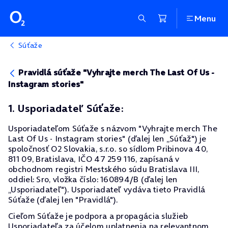
Menu
Súťaže
Pravidlá súťaže "Vyhrajte merch The Last Of Us -
Instagram stories"
1. Usporiadateľ Súťaže:
Usporiadateľom Súťaže s názvom "Vyhrajte merch The
Last Of Us - Instagram stories" (ďalej len „Súťaž") je
spoločnosť O2 Slovakia, s.r.o. so sídlom Pribinova 40,
811 09, Bratislava, IČO 47 259 116, zapísaná v
obchodnom registri Mestského súdu Bratislava III,
oddiel: Sro, vložka číslo: 160894/B (ďalej len
„Usporiadateľ"). Usporiadateľ vydáva tieto Pravidlá
Súťaže (ďalej len "Pravidlá").
Cieľom Súťaže je podpora a propagácia služieb
Usporiadateľa za účelom uplatnenia na relevantnom