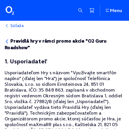
Menu
Súťaže
Pravidlá hry v rámci promo akcie "O2 Guru
Roadshow"
1. Usporiadateľ
Usporiadateľom Hry s názvom "Využívajte smartfón
naplno" (ďalej len "Hra") je spoločnosť Telefónica
Slovakia, s.r.o. so sídlom Einsteinova 24, 851 01
Bratislava, IČO: 35 848 863, zapísaná v obchodnom
registri vedenom Okresným súdom Bratislava 1, oddiel
Sro, vložka č. 27882/B (ďalej len „Usporiadateľ").
Usporiadateľ vydáva tieto Pravidlá Hry (ďalej len
"Pravidlá"). Technickým zabezpečovateľom a
Organizátorom promo akcie, ktorej súčasťou je Hra, je
spoločnosť maXmaRR plus s.r.o., Kaštielska 21, 821 05