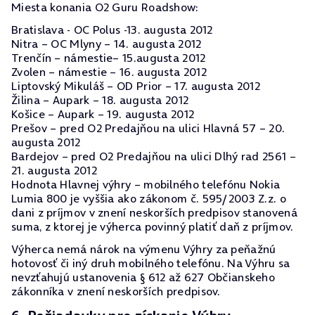
Miesta konania O2 Guru Roadshow:
Bratislava - OC Polus -13. augusta 2012
Nitra – OC Mlyny – 14. augusta 2012
Trenčín – námestie– 15.augusta 2012
Zvolen – námestie – 16. augusta 2012
Liptovský Mikuláš – OD Prior – 17. augusta 2012
Žilina – Aupark – 18. augusta 2012
Košice – Aupark – 19. augusta 2012
Prešov – pred O2 Predajňou na ulici Hlavná 57 – 20.
augusta 2012
Bardejov – pred O2 Predajňou na ulici Dlhý rad 2561 –
21. augusta 2012
Hodnota Hlavnej výhry – mobilného telefónu Nokia
Lumia 800 je vyššia ako zákonom č. 595/2003 Z.z. o
dani z príjmov v znení neskorších predpisov stanovená
suma, z ktorej je výherca povinný platiť daň z príjmov.
Výherca nemá nárok na výmenu Výhry za peňažnú
hotovosť či iný druh mobilného telefónu. Na Výhru sa
nevzťahujú ustanovenia § 612 až 627 Občianskeho
zákonníka v znení neskorších predpisov.