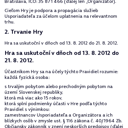
Bratislava, IČO: 35 871 466 (ďalej len „Organizátor).
Cieľom Hry je podpora a propagácia služieb
Usporiadateľa za účelom uplatnenia na relevantnom
trhu.
2. Trvanie Hry
Hra sa uskutoční v dňoch od 13. 8. 2012 do 21. 8. 2012.
Hra sa uskutoční v dňoch od 13. 8. 2012 do
21. 8. 2012.
Účastníkom Hry sa na účely týchto Pravidiel rozumie:
každá fyzická osoba:
s trvalým pobytom alebo prechodným pobytom na
území Slovenskej republiky,
ktorá má viac ako 15 rokov,
ktorá splní podmienky účasti v Hre podľa týchto
Pravidiel s výnimkou:
zamestnancov Usporiadateľa a Organizátora a ich
blízkych osôb v zmysle ust. § 116 zákona č. 40/1964 Zb.
Občiansky zákonník v znení neskorších predpisov (ďalej