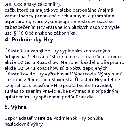
len „Občiansky zákonník"),
osôb, ktoré sú majetkovo alebo personálne /najmä
zamestnanci/ prepojené s reklamnými a promotion
agentúrami, ktoré vykonávajú činnosti súvisiace so
zabezpečením Hry vrátane ich blízkych osôb v zmysle
ust. § 116 Občianskeho zákonníka.
4. Podmienky Hry
Účastník sa zapojí do Hry vyplnením kontaktných
údajov na žrebovací lístok na mieste realizácie promo
akcie O2 Guru Roadshow. Na konci každého dňa promo
akcie O2 Guru Roadshow sú z počtu zapojených
Účastníkov do Hry vyžrebovaní Výhercovia. Výhry budú
rozdané v 9 mestách Slovenska. Účastník Hry udeľuje
svoj súhlas s účasťou v Hre podľa týchto Pravidiel,
súhlas so znením Pravidiel bez výhrad a s prípadným
uplatnením Hry spôsobom podľa Pravidiel.
5. Výhra
Usporiadateľ v Hre za Podmienok Hry ponúka
nasledovné Výhry: