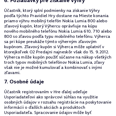
6. Požiadavky pre získanie Výhry
Účastník, ktorý splní podmienky na získanie Výhry
podľa týchto Pravidiel Hry dostane na Mieste konania
priamo výhru mobilný telefón Nokia Lumia 800 alebo
zľavový kupón, ktorý Výhercu oprávňuje na kúpu
nového mobilného telefónu Nokia Lumia 610, 710 alebo
800 so zľavou podľa typu mobilného telefónu. Výherca
sa pri kúpe preukáže týmto výherným zľavovým
kupónom. Zľavový kupón si Výherca môže uplatniť v
ktorejkoľvek O2 Predajni najneskôr však do 15. 9.2012.
Výherca môže kupón použiť súčasne na nákup všetkých
troch typov mobilných telefónov Nokia Lumia, zľavy
však nie je možné kumulovať a kombinovať s inými
zľavami.
7. Osobné údaje
Účastník registrovaním v Hre ďalej udeľuje
Usporiadateľovi ako správcovi súhlas na využitie
osobných údajov v rozsahu registrácie na poskytovanie
informácii o ďalších akciách a produktoch
Usporiadateľa. Spracovanie údajov môže byť