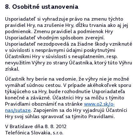
8. Osobitné ustanovenia
Usporiadateľ si vyhradzuje právo na zmenu týchto
pravidiel Hry, na zrušenie Hry, dĺžku trvania ako aj jej
podmienok. Zmenu pravidiel a podmienok Hry
Usporiadateľ vhodným spôsobom zverejní.
Usporiadateľ nezodpovedá za žiadne škody vzniknuté
v súvislosti s nesprávnymi údajmi poskytnutými
Účastníkmi Hry v súvislosti s neuplatnením, resp.
nevyužitím Výhry zo strany Účastníka, ktorý túto Výhru
získal.
Účastník hry berie na vedomie, že výhry nie je možné
vymáhať súdnou cestou. V prípade akéhokoľvek sporu
týkajúceho sa Hry, bude rozhodnutie Usporiadateľa
konečné a záväzné. Účastníci Hry sa môžu s týmito
Pravidlami oboznámiť na stránke
www.o2.sk/o-
nas/sutaze
. Zapojením sa do Hry vyjadrujú Účastníci
Hry svoj súhlas spravovať sa týmito Pravidlami.
V Bratislave dňa 8. 8. 2012
Telefónica Slovakia, s.r.o.