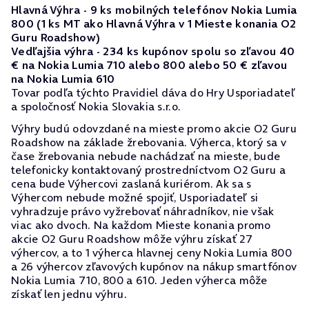
Hlavná Výhra - 9 ks mobilných telefónov Nokia Lumia
800 (1 ks MT ako Hlavná Výhra v 1 Mieste konania O2
Guru Roadshow)
Vedľajšia výhra - 234 ks kupónov spolu so zľavou 40
€ na Nokia Lumia 710 alebo 800 alebo 50 € zľavou
na Nokia Lumia 610
Tovar podľa týchto Pravidiel dáva do Hry Usporiadateľ
a spoločnosť Nokia Slovakia s.r.o.
Výhry budú odovzdané na mieste promo akcie O2 Guru
Roadshow na základe žrebovania. Výherca, ktorý sa v
čase žrebovania nebude nachádzať na mieste, bude
telefonicky kontaktovaný prostredníctvom O2 Guru a
cena bude Výhercovi zaslaná kuriérom. Ak sa s
Výhercom nebude možné spojiť, Usporiadateľ si
vyhradzuje právo vyžrebovať náhradníkov, nie však
viac ako dvoch. Na každom Mieste konania promo
akcie O2 Guru Roadshow môže výhru získať 27
výhercov, a to 1 výherca hlavnej ceny Nokia Lumia 800
a 26 výhercov zľavových kupónov na nákup smartfónov
Nokia Lumia 710, 800 a 610. Jeden výherca môže
získať len jednu výhru.