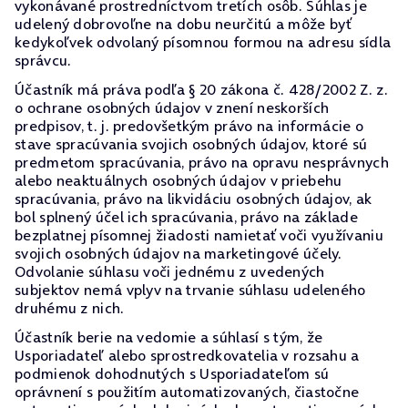
vykonávané prostredníctvom tretích osôb. Súhlas je
udelený dobrovoľne na dobu neurčitú a môže byť
kedykoľvek odvolaný písomnou formou na adresu sídla
správcu.
Účastník má práva podľa § 20 zákona č. 428/2002 Z. z.
o ochrane osobných údajov v znení neskorších
predpisov, t. j. predovšetkým právo na informácie o
stave spracúvania svojich osobných údajov, ktoré sú
predmetom spracúvania, právo na opravu nesprávnych
alebo neaktuálnych osobných údajov v priebehu
spracúvania, právo na likvidáciu osobných údajov, ak
bol splnený účel ich spracúvania, právo na základe
bezplatnej písomnej žiadosti namietať voči využívaniu
svojich osobných údajov na marketingové účely.
Odvolanie súhlasu voči jednému z uvedených
subjektov nemá vplyv na trvanie súhlasu udeleného
druhému z nich.
Účastník berie na vedomie a súhlasí s tým, že
Usporiadateľ alebo sprostredkovatelia v rozsahu a
podmienok dohodnutých s Usporiadateľom sú
oprávnení s použitím automatizovaných, čiastočne