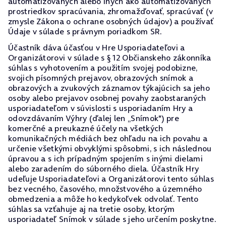
automatizovaných alebo iných ako automatizovaných
prostriedkov spracúvania, zhromažďovať, spracúvať (v
zmysle Zákona o ochrane osobných údajov) a používať
Údaje v súlade s právnym poriadkom SR.
Účastník dáva účasťou v Hre Usporiadateľovi a
Organizátorovi v súlade s § 12 Občianskeho zákonníka
súhlas s vyhotovením a použitím svojej podobizne,
svojich písomných prejavov, obrazových snímok a
obrazových a zvukových záznamov týkajúcich sa jeho
osoby alebo prejavov osobnej povahy zaobstaraných
usporiadateľom v súvislosti s usporiadaním Hry a
odovzdávaním Výhry (ďalej len „Snímok") pre
komerčné a preukazné účely na všetkých
komunikačných médiách bez ohľadu na ich povahu a
určenie všetkými obvyklými spôsobmi, s ich následnou
úpravou a s ich prípadným spojením s inými dielami
alebo zaradením do súborného diela. Účastník Hry
udeľuje Usporiadateľovi a Organizátorovi tento súhlas
bez vecného, časového, množstvového a územného
obmedzenia a môže ho kedykoľvek odvolať. Tento
súhlas sa vzťahuje aj na tretie osoby, ktorým
usporiadateľ Snímok v súlade s jeho určením poskytne.