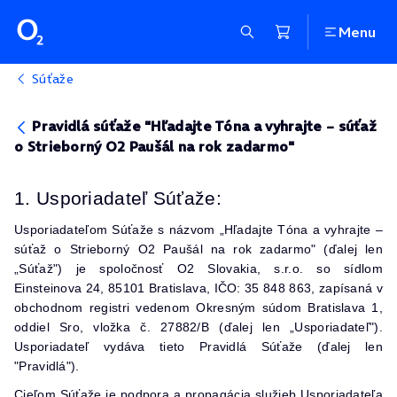
Menu
Súťaže
Pravidlá súťaže "Hľadajte Tóna a vyhrajte – súťaž
o Strieborný O2 Paušál na rok zadarmo"
1. Usporiadateľ Súťaže:
Usporiadateľom Súťaže s názvom „Hľadajte Tóna a vyhrajte –
súťaž o Strieborný O2 Paušál na rok zadarmo" (ďalej len
„Súťaž") je spoločnosť O2 Slovakia, s.r.o. so sídlom
Einsteinova 24, 85101 Bratislava, IČO: 35 848 863, zapísaná v
obchodnom registri vedenom Okresným súdom Bratislava 1,
oddiel Sro, vložka č. 27882/B (ďalej len „Usporiadateľ").
Usporiadateľ vydáva tieto Pravidlá Súťaže (ďalej len
"Pravidlá").
Cieľom Súťaže je podpora a propagácia služieb Usporiadateľa