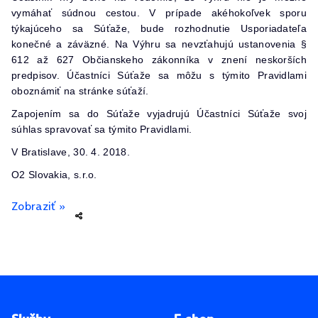
vymáhať súdnou cestou. V prípade akéhokoľvek sporu
týkajúceho sa Súťaže, bude rozhodnutie Usporiadateľa
konečné a záväzné. Na Výhru sa nevzťahujú ustanovenia §
612 až 627 Občianskeho zákonníka v znení neskorších
predpisov. Účastníci Súťaže sa môžu s týmito Pravidlami
oboznámiť na stránke súťaží.
Zapojením sa do Súťaže vyjadrujú Účastníci Súťaže svoj
súhlas spravovať sa týmito Pravidlami.
V Bratislave, 30. 4. 2018.
O2 Slovakia, s.r.o.
Zobraziť »