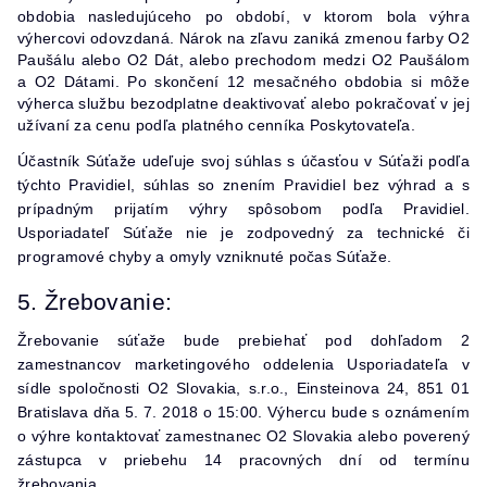
obdobia nasledujúceho po období, v ktorom bola výhra
výhercovi odovzdaná. Nárok na zľavu zaniká zmenou farby O2
Paušálu alebo O2 Dát, alebo prechodom medzi O2 Paušálom
a O2 Dátami. Po skončení 12 mesačného obdobia si môže
výherca službu bezodplatne deaktivovať alebo pokračovať v jej
užívaní za cenu podľa platného cenníka Poskytovateľa.
Účastník Súťaže udeľuje svoj súhlas s účasťou v Súťaži podľa
týchto Pravidiel, súhlas so znením Pravidiel bez výhrad a s
prípadným prijatím výhry spôsobom podľa Pravidiel.
Usporiadateľ Súťaže nie je zodpovedný za technické či
programové chyby a omyly vzniknuté počas Súťaže.
5. Žrebovanie:
Žrebovanie súťaže bude prebiehať pod dohľadom 2
zamestnancov marketingového oddelenia Usporiadateľa v
sídle spoločnosti O2 Slovakia, s.r.o., Einsteinova 24, 851 01
Bratislava dňa 5. 7. 2018 o 15:00. Výhercu bude s oznámením
o výhre kontaktovať zamestnanec O2 Slovakia alebo poverený
zástupca v priebehu 14 pracovných dní od termínu
žrebovania.