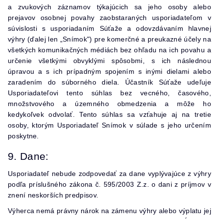
a zvukových záznamov týkajúcich sa jeho osoby alebo
prejavov osobnej povahy zaobstaraných usporiadateľom v
súvislosti s usporiadaním Súťaže a odovzdávaním hlavnej
výhry (ďalej len „Snímok") pre komerčné a preukazné účely na
všetkých komunikačných médiách bez ohľadu na ich povahu a
určenie všetkými obvyklými spôsobmi, s ich následnou
úpravou a s ich prípadným spojením s inými dielami alebo
zaradením do súborného diela. Účastník Súťaže udeľuje
Usporiadateľovi tento súhlas bez vecného, časového,
množstvového a územného obmedzenia a môže ho
kedykoľvek odvolať. Tento súhlas sa vzťahuje aj na tretie
osoby, ktorým Usporiadateľ Snímok v súlade s jeho určením
poskytne.
9. Dane:
Usporiadateľ nebude zodpovedať za dane vyplývajúce z výhry
podľa príslušného zákona č. 595/2003 Z.z. o dani z príjmov v
znení neskorších predpisov.
Výherca nemá právny nárok na zámenu výhry alebo výplatu jej