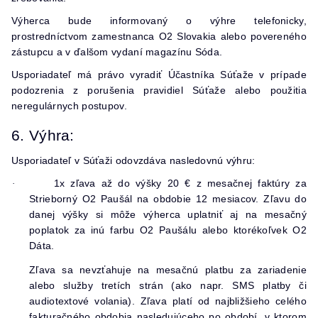
Výherca bude informovaný o výhre telefonicky,
prostredníctvom zamestnanca O2 Slovakia alebo povereného
zástupcu a v ďalšom vydaní magazínu Sóda.
Usporiadateľ má právo vyradiť Účastníka Súťaže v prípade
podozrenia z porušenia pravidiel Súťaže alebo použitia
neregulárnych postupov.
6. Výhra:
Usporiadateľ v Súťaži odovzdáva nasledovnú výhru:
1x
zľava až do výšky 20 € z mesačnej faktúry za
·
Strieborný O2 Paušál na obdobie 12 mesiacov. Zľavu do
danej výšky si môže výherca uplatniť aj na mesačný
poplatok za inú farbu O2 Paušálu alebo ktorékoľvek O2
Dáta.
Zľava sa nevzťahuje na mesačnú platbu za zariadenie
alebo služby tretích strán (ako napr. SMS platby či
audiotextové volania). Zľava platí od najbližšieho celého
fakturačného obdobia nasledujúceho po období, v ktorom