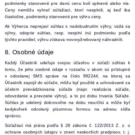
podmienky stanovené pre danú cenu boli splnené alebo nie.
Ceny nemôžu vyhrať súťažiaci, ktorí nesplnili, aj keď iba
čiastočne, podmienky stanovené pre výhru ceny.
Ak Výherca neprejaví súhlas s nadobudnutím výhry, vzdá sa
výhry, odoprie súhlas, resp. nesplní inú podmienku podľa
týchto pravidiel, výhru získava novovyžrebovaný náhradník.
8. Osobné údaje
Každý Účastník udeľuje svojou účasťou v súťaži súhlas k
tomu, že jeho osobné údaje v rozsahu v akom sú prístupné
v odoslanej SMS správe na číslo 992244, na ktorej sa
Účastník zapojil do súťaže, môžu byť použité a uchovávané za
účelom
prevádzkovania súťaže (napr. realizácia súťaže,
odovzdanie a prevzatie výhry), a to po dobu trvania Súťaže
.
Súhlas je udelený dobrovoľne na dobu neurčitú a môže byť
kedykoľvek odvolaný písomnou formou na adresu sídla
správcu.
Súťažiaci má práva podľa § 28 zákona č. 122/2013 Z. z. o
ochrane osobných údajov v znení neskorších predpisov, t. j.