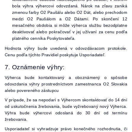
bola výhra výhercovi odovzdaná. Nárok na zľavu zaniká
zmenou farby O2 Paušálu alebo O2 Dát, alebo prechodom
medzi O2 Paušálom a O2 Dátami. Po skončení 12
mesačného obdobia si môže výherca službu bezodplatne
deaktivovať alebo pokračovať v jej užívaní za cenu podľa
platného cenníka Poskytovateľa.
Hodnota výhry bude uvedená v odovzdávacom protokole.
Cenu podľa týchto Pravidiel poskytuje Usporiadateľ.
7. Oznámenie výhry:
Výherca bude kontaktovaný a oboznámený o spôsobe
odovzdania výhry prostredníctvom zamestnanca O2 Slovakia
alebo povereného zástupcu
V prípade, že sa nepodarí s Výhercom skontaktovať do 14 dní
od uskutočnenia žrebovania, bude vyžrebovaný nový Výherca.
Výhra bude výhercovi odoslaná do 30 dní od termínu
žrebovania.
Usporiadateľ si vyhradzuje právo konečného rozhodnutia, či