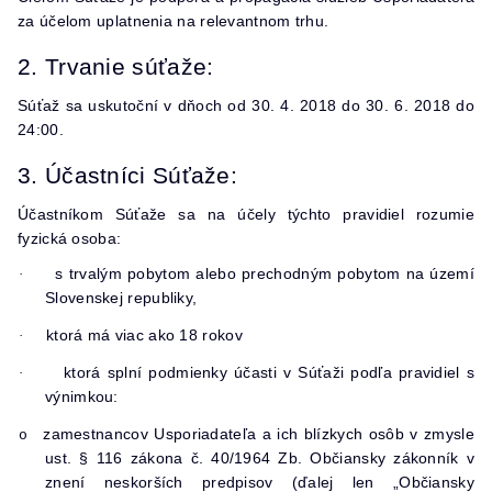
za účelom uplatnenia na relevantnom trhu.
2. Trvanie súťaže:
Súťaž sa uskutoční v dňoch od 30. 4. 2018 do 30. 6. 2018 do
24:00.
3. Účastníci Súťaže:
Účastníkom Súťaže sa na účely týchto pravidiel rozumie
fyzická osoba:
s trvalým pobytom alebo prechodným pobytom na území
·
Slovenskej republiky,
ktorá má viac ako 18 rokov
·
ktorá splní podmienky účasti v Súťaži podľa pravidiel s
·
výnimkou:
zamestnancov Usporiadateľa a ich blízkych osôb v zmysle
o
ust. § 116 zákona č. 40/1964 Zb. Občiansky zákonník v
znení neskorších predpisov (ďalej len „Občiansky