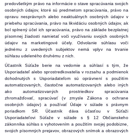
predovšetkým právo na informácie o stave spracúvania svojich
osobných údajov, ktoré sú predmetom spracúvania, právo na
opravu nesprávnych alebo neaktuálnych osobných údajov v
priebehu spracúvania, právo na likvidáciu osobných údajov, ak
bol splnený účel ich spracúvania, právo na základe bezplatnej
písomnej žiadosti namietať voči využívaniu svojich osobných
údajov na marketingové účely. Odvolanie súhlasu voči
jednému z uvedených subjektov nemá vplyv na trvanie
súhlasu udeleného druhému z nich.
Účastník Súťaže berie na vedomie a súhlasí s tým, že
Usporiadateľ alebo sprostredkovatelia v rozsahu a podmienok
dohodnutých s Usporiadateľom sú oprávnení s použitím
automatizovaných, čiastočne automatizovaných alebo iných
ako automatizovaných prostriedkov spracúvania
zhromažďovať, spracúvať (v zmysle Zákona o ochrane
osobných údajov) a používať Údaje v súlade s právnym
poriadkom SR. Účastník dáva účasťou v Súťaži
Usporiadateľovi Súťaže v súlade s § 12 Občianskeho
zákonníka súhlas s vyhotovením a použitím svojej podobizne,
svojich písomných prejavov, obrazových snímok a obrazových