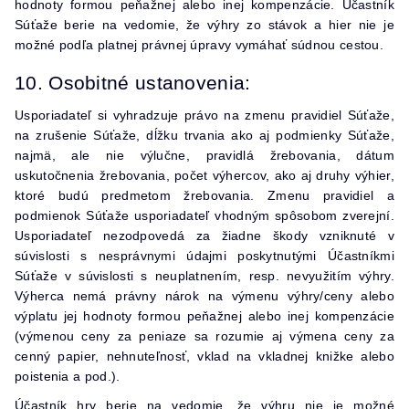
hodnoty formou peňažnej alebo inej kompenzácie. Účastník
Súťaže berie na vedomie, že výhry zo stávok a hier nie je
možné podľa platnej právnej úpravy vymáhať súdnou cestou.
10. Osobitné ustanovenia:
Usporiadateľ si vyhradzuje právo na zmenu pravidiel Súťaže,
na zrušenie Súťaže, dĺžku trvania ako aj podmienky Súťaže,
najmä, ale nie výlučne, pravidlá žrebovania, dátum
uskutočnenia žrebovania, počet výhercov, ako aj druhy výhier,
ktoré budú predmetom žrebovania. Zmenu pravidiel a
podmienok Súťaže usporiadateľ vhodným spôsobom zverejní.
Usporiadateľ nezodpovedá za žiadne škody vzniknuté v
súvislosti s nesprávnymi údajmi poskytnutými Účastníkmi
Súťaže v súvislosti s neuplatnením, resp. nevyužitím výhry.
Výherca nemá právny nárok na výmenu výhry/ceny alebo
výplatu jej hodnoty formou peňažnej alebo inej kompenzácie
(výmenou ceny za peniaze sa rozumie aj výmena ceny za
cenný papier, nehnuteľnosť, vklad na vkladnej knižke alebo
poistenia a pod.).
Účastník hry berie na vedomie, že výhru nie je možné