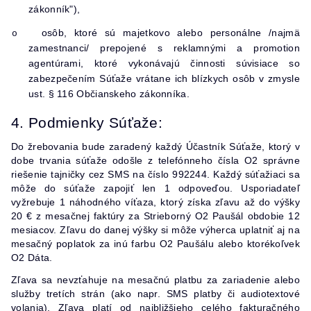
zákonník"),
osôb, ktoré sú majetkovo alebo personálne /najmä
o
zamestnanci/ prepojené s reklamnými a promotion
agentúrami, ktoré vykonávajú činnosti súvisiace so
zabezpečením Súťaže vrátane ich blízkych osôb v zmysle
ust. § 116 Občianskeho zákonníka.
4. Podmienky Súťaže:
Do žrebovania bude zaradený každý Účastník Súťaže, ktorý v
dobe trvania súťaže odošle z telefónneho čísla O2 správne
riešenie tajničky cez SMS na číslo 992244. Každý súťažiaci sa
môže do súťaže zapojiť len 1 odpoveďou. Usporiadateľ
vyžrebuje 1 náhodného víťaza, ktorý
získa zľavu až do výšky
20 € z mesačnej faktúry za Strieborný O2 Paušál obdobie 12
mesiacov. Zľavu do danej výšky si môže výherca uplatniť aj na
mesačný poplatok za inú farbu O2 Paušálu alebo ktorékoľvek
O2 Dáta.
Zľava sa nevzťahuje na mesačnú platbu za zariadenie alebo
služby tretích strán (ako napr. SMS platby či audiotextové
volania). Zľava platí od najbližšieho celého fakturačného