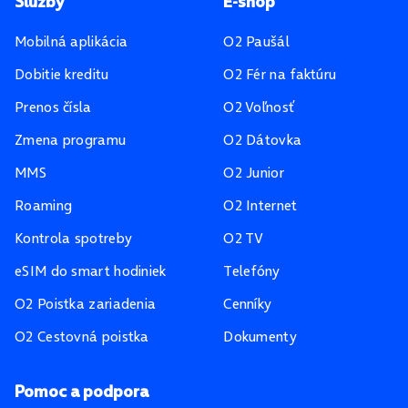
Pätička stránky
Služby
E-shop
Mobilná aplikácia
O2 Paušál
Dobitie kreditu
O2 Fér na faktúru
Prenos čísla
O2 Voľnosť
Zmena programu
O2 Dátovka
MMS
O2 Junior
Roaming
O2 Internet
Kontrola spotreby
O2 TV
eSIM do smart hodiniek
Telefóny
O2 Poistka zariadenia
Cenníky
O2 Cestovná poistka
Dokumenty
Pomoc a podpora