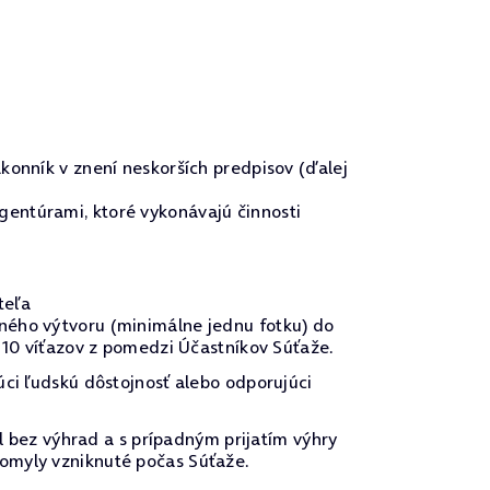
konník v znení neskorších predpisov (ďalej
gentúrami, ktoré vykonávajú činnosti
teľa
čného výtvoru (minimálne jednu fotku) do
e 10 víťazov z pomedzi Účastníkov Súťaže.
úci ľudskú dôstojnosť alebo odporujúci
el bez výhrad a s prípadným prijatím výhry
 omyly vzniknuté počas Súťaže.