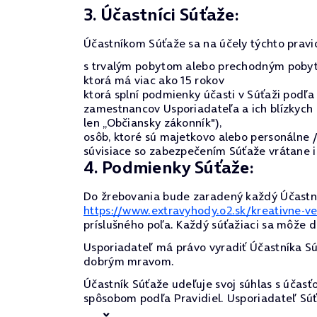
3. Účastníci Súťaže:
Účastníkom Súťaže sa na účely týchto pravi
s trvalým pobytom alebo prechodným pobyto
ktorá má viac ako 15 rokov
ktorá splní podmienky účasti v Súťaži podľa 
zamestnancov Usporiadateľa a ich blízkych o
len „Občiansky zákonník"),
osôb, ktoré sú majetkovo alebo personálne
súvisiace so zabezpečením Súťaže vrátane ic
4. Podmienky Súťaže:
Do žrebovania bude zaradený každý Účastník
https://www.extravyhody.o2.sk/kreativne-ve
príslušného poľa. Každý súťažiaci sa môže d
Usporiadateľ má právo vyradiť Účastníka Súť
dobrým mravom.
Účastník Súťaže udeľuje svoj súhlas s účasťo
spôsobom podľa Pravidiel. Usporiadateľ Sú