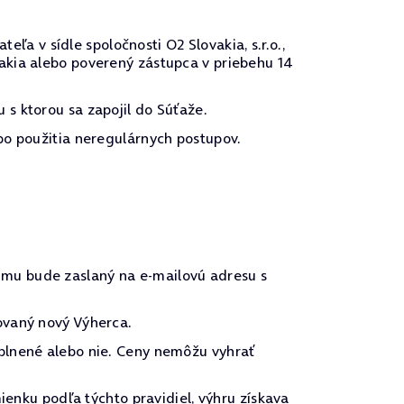
 v sídle spoločnosti O2 Slovakia, s.r.o.,
akia alebo poverený zástupca v priebehu 14
s ktorou sa zapojil do Súťaže.
bo použitia neregulárnych postupov.
mu bude zaslaný na e-mailovú adresu s
ovaný nový Výherca.
plnené alebo nie. Ceny nemôžu vyhrať
ienku podľa týchto pravidiel, výhru získava