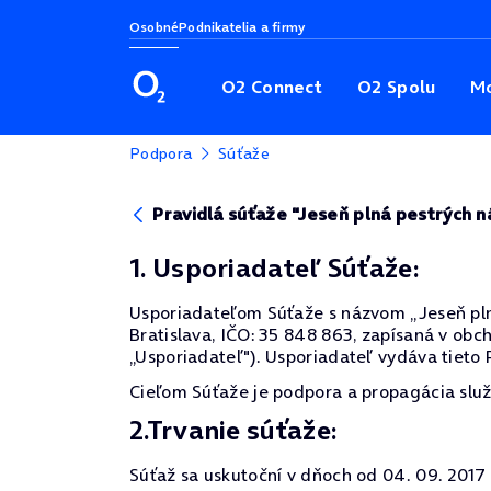
Osobné
Podnikatelia a firmy
O2 Connect
O2 Spolu
Mo
Podpora
Súťaže
Pravidlá súťaže "Jeseň plná pestrých 
1. Usporiadateľ Súťaže:
Usporiadateľom Súťaže s názvom „Jeseň plná 
Bratislava, IČO: 35 848 863, zapísaná v obc
„Usporiadateľ"). Usporiadateľ vydáva tieto P
Cieľom Súťaže je podpora a propagácia služ
2.Trvanie súťaže:
Súťaž sa uskutoční v dňoch od 04. 09. 2017 d