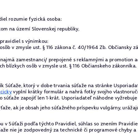
diel rozumie fyzická osoba:
m na území Slovenskej republiky,
pravidiel s výnimkou:
sôb v zmysle ust. § 116 zákona č. 40/1964 Zb. Občiansky zá
 /najmä zamestnanci/ prepojené s reklamnými a promotion a
h blízkych osôb v zmysle ust. § 116 Občianskeho zákonníka.
 Súťaže, ktorý v dobe trvania súťaže na stránke Usporiada
cicky
vyplní krátky formulár a nahrá fotky svojho vlastnoru
o súťaže zapojiť len 1-krát. Usporiadateľ náhodne vyžrebuj
aže, ak je obsah jeho súťažného príspevku vulgárny, urážaj
u v Súťaži podľa týchto Pravidiel, súhlas so znením Pravidi
ťaže nie je zodpovedný za technické či programové chyby a