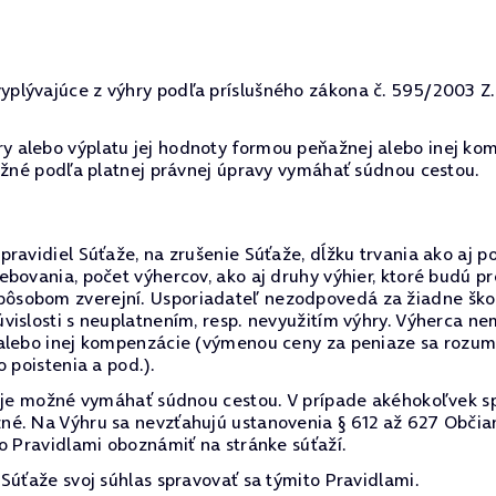
lývajúce z výhry podľa príslušného zákona č. 595/2003 Z.z.
 alebo výplatu jej hodnoty formou peňažnej alebo inej kom
možné podľa platnej právnej úpravy vymáhať súdnou cestou.
ravidiel Súťaže, na zrušenie Súťaže, dĺžku trvania ako aj p
ebovania, počet výhercov, ako aj druhy výhier, ktoré budú 
sobom zverejní. Usporiadateľ nezodpovedá za žiadne škody
vislosti s neuplatnením, resp. nevyužitím výhry. Výherca 
alebo inej kompenzácie (výmenou ceny za peniaze sa rozumi
 poistenia a pod.).
e je možné vymáhať súdnou cestou. V prípade akéhokoľvek s
né. Na Výhru sa nevzťahujú ustanovenia § 612 až 627 Občia
o Pravidlami oboznámiť na stránke súťaží.
Súťaže svoj súhlas spravovať sa týmito Pravidlami.