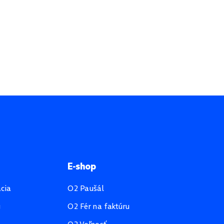
E-shop
ácia
O2 Paušál
u
O2 Fér na faktúru