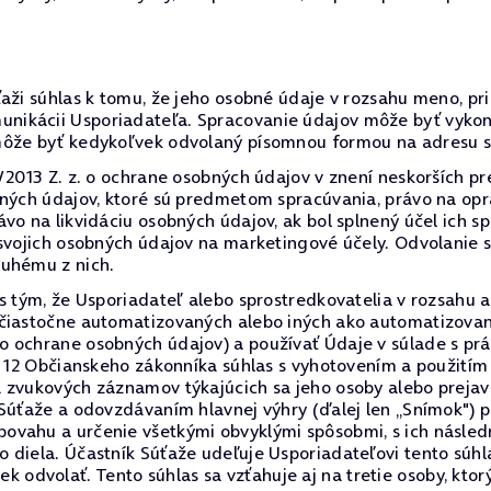
aži súhlas k tomu, že jeho osobné údaje v rozsahu meno, pr
ikácii Usporiadateľa. Spracovanie údajov môže byť vykoná
môže byť kedykoľvek odvolaný písomnou formou na adresu sí
/2013 Z. z. o ochrane osobných údajov v znení neskorších pr
bných údajov, ktoré sú predmetom spracúvania, právo na op
vo na likvidáciu osobných údajov, ak bol splnený účel ich s
 svojich osobných údajov na marketingové účely. Odvolanie
ruhému z nich.
 s tým, že Usporiadateľ alebo sprostredkovatelia v rozsah
 čiastočne automatizovaných alebo iných ako automatizovan
o ochrane osobných údajov) a používať Údaje v súlade s p
§ 12 Občianskeho zákonníka súhlas s vyhotovením a použitím
a zvukových záznamov týkajúcich sa jeho osoby alebo preja
 Súťaže a odovzdávaním hlavnej výhry (ďalej len „Snímok") 
ovahu a určenie všetkými obvyklými spôsobmi, s ich násled
 diela. Účastník Súťaže udeľuje Usporiadateľovi tento súh
dvolať. Tento súhlas sa vzťahuje aj na tretie osoby, ktor