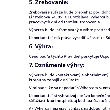
5. Žrebovanie:
Žrebovanie súťaže bude prebiehať pod dohľa
Einsteinova 24, 851 01 Bratislava. Výhercu
pracovných dní od termínu žrebovania.
Výherca bude informovaný o výhre prostredn
Usporiadateľ má právo vyradiť Účastníka Sú
6. Výhra:
Cenu podľa týchto Pravidiel poskytuje Usp
7. Oznámenie výhry:
Výherca bude kontaktovaný a oboznámený o 
ktorou sa zapojil do Súťaže.
V prípade, že sa nepodarí s Výhercom skont
Usporiadateľ si vyhradzuje právo konečného
súťažiaci, ktorí nesplnili, aj keď iba čiast
Ak Výherca neprejaví súhlas s nadobudnutím 