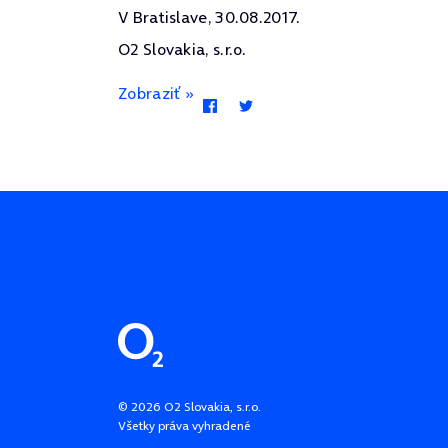
V Bratislave, 30.08.2017.
O2 Slovakia, s.r.o.
Zobraziť »
Pätička stránky
©
2026
O2 Slovakia, s.r.o.
Všetky práva vyhradené