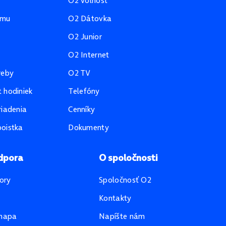
O2 Voľnosť
amu
O2 Dátovka
O2 Junior
O2 Internet
reby
O2 TV
 hodiniek
Telefóny
riadenia
Cenníky
oistka
Dokumenty
dpora
O spoločnosti
ory
Spoločnosť O2
Kontakty
mapa
Napíšte nám