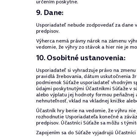
určením poskytne.
9. Dane:
Usporiadateľ nebude zodpovedať za dane vyp
predpisov.
Výherca nemá právny nárok na zámenu výhry
vedomie, že výhry zo stávok a hier nie je 
10. Osobitné ustanovenia:
Usporiadateľ si vyhradzuje právo na zmenu p
pravidlá žrebovania, dátum uskutočnenia žr
podmienok Súťaže usporiadateľ vhodným spô
údajmi poskytnutými Účastníkmi Súťaže v sú
alebo výplatu jej hodnoty formou peňažnej 
nehnuteľnosť, vklad na vkladnej knižke alebo
Účastník hry berie na vedomie, že výhru ni
rozhodnutie Usporiadateľa konečné a záväz
predpisov. Účastníci Súťaže sa môžu s týmit
Zapojením sa do Súťaže vyjadrujú Účastníci 