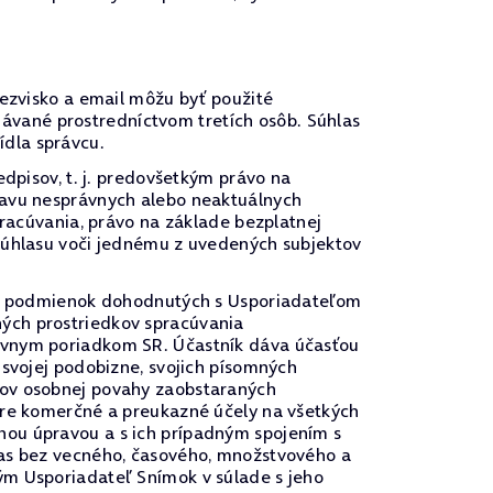
iezvisko a email môžu byť použité
vané prostredníctvom tretích osôb. Súhlas
dla správcu.
edpisov, t. j. predovšetkým právo na
ravu nesprávnych alebo neaktuálnych
pracúvania, právo na základe bezplatnej
 súhlasu voči jednému z uvedených subjektov
u a podmienok dohodnutých s Usporiadateľom
ých prostriedkov spracúvania
rávnym poriadkom SR. Účastník dáva účasťou
 svojej podobizne, svojich písomných
vov osobnej povahy zaobstaraných
pre komerčné a preukazné účely na všetkých
nou úpravou a s ich prípadným spojením s
las bez vecného, časového, množstvového a
ým Usporiadateľ Snímok v súlade s jeho