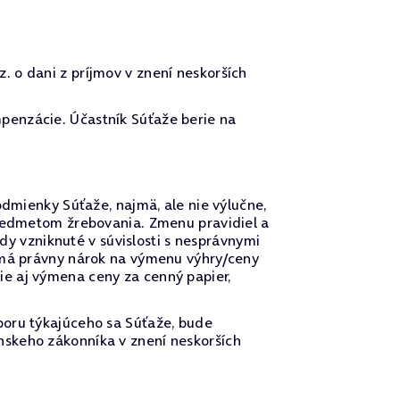
 o dani z príjmov v znení neskorších
penzácie. Účastník Súťaže berie na
odmienky Súťaže, najmä, ale nie výlučne,
predmetom žrebovania. Zmenu pravidiel a
 vzniknuté v súvislosti s nesprávnymi
nemá právny nárok na výmenu výhry/ceny
e aj výmena ceny za cenný papier,
poru týkajúceho sa Súťaže, bude
nskeho zákonníka v znení neskorších