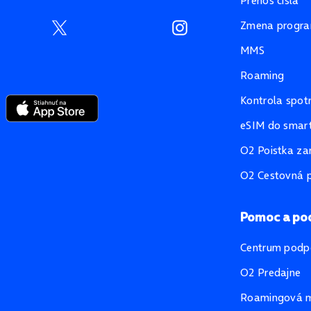
Prenos čísla
Zmena progr
MMS
Roaming
Kontrola spot
eSIM do smart
O2 Poistka za
O2 Cestovná p
Pomoc a po
Centrum podp
O2 Predajne
Roamingová 