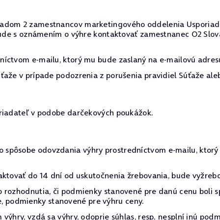
dom 2 zamestnancov marketingového oddelenia Usporiadateľa
 bude s oznámením o výhre kontaktovať zamestnanec O2 Slov
íctvom e-mailu, ktorý mu bude zaslaný na e-mailovú adresu 
ťaže v prípade podozrenia z porušenia pravidiel Súťaže ale
oriadateľ v podobe darčekových poukážok.
spôsobe odovzdania výhry prostredníctvom e-mailu, ktorý 
aktovať do 14 dní od uskutočnenia žrebovania, bude vyžreb
 rozhodnutia, či podmienky stanovené pre danú cenu boli s
očne, podmienky stanovené pre výhru ceny.
výhry, vzdá sa výhry, odoprie súhlas, resp. nesplní inú podm