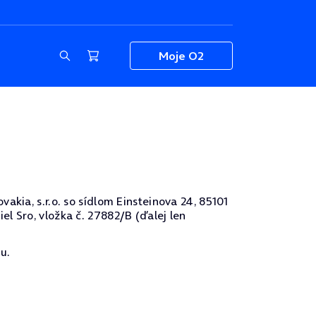
Moje O2
kia, s.r.o. so sídlom Einsteinova 24, 85101
l Sro, vložka č. 27882/B (ďalej len
u.