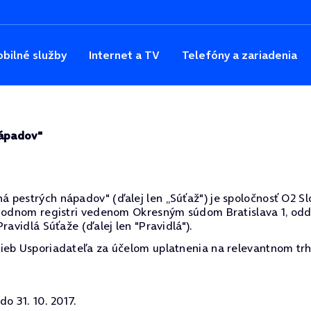
bilné služby
Internet a TV
Telefóny a zariadenia
nápadov"
pestrých nápadov" (ďalej len „Súťaž") je spoločnosť O2 Slova
hodnom registri vedenom Okresným súdom Bratislava 1, oddie
ravidlá Súťaže (ďalej len "Pravidlá").
ieb Usporiadateľa za účelom uplatnenia na relevantnom trh
o 31. 10. 2017.