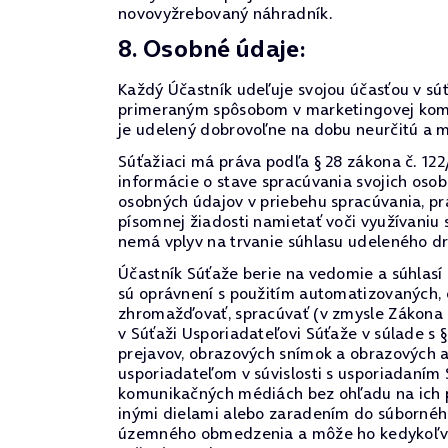
novovyžrebovaný náhradník.
8. Osobné údaje:
Každý Účastník udeľuje svojou účasťou v súť
primeraným spôsobom v marketingovej komun
je udelený dobrovoľne na dobu neurčitú a 
Súťažiaci má práva podľa § 28 zákona č. 122
informácie o stave spracúvania svojich oso
osobných údajov v priebehu spracúvania, prá
písomnej žiadosti namietať voči využívaniu
nemá vplyv na trvanie súhlasu udeleného d
Účastník Súťaže berie na vedomie a súhlasí
sú oprávnení s použitím automatizovaných,
zhromažďovať, spracúvať (v zmysle Zákona 
v Súťaži Usporiadateľovi Súťaže v súlade s 
prejavov, obrazových snímok a obrazových 
usporiadateľom v súvislosti s usporiadaním
komunikačných médiách bez ohľadu na ich p
inými dielami alebo zaradením do súborného
územného obmedzenia a môže ho kedykoľvek o