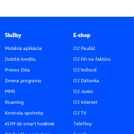
Pätička stránky
Služby
E-shop
Mobilná aplikácia
O2 Paušál
Dobitie kreditu
O2 Fér na faktúru
Prenos čísla
O2 Voľnosť
Zmena programu
O2 Dátovka
MMS
O2 Junior
Roaming
O2 Internet
Kontrola spotreby
O2 TV
eSIM do smart hodiniek
Telefóny