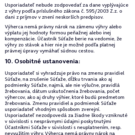
Usporiadateľ nebude zodpovedať za dane vyplývajúce
z výhry podľa príslušného zákona č. 595/2003 Z.z. o
dani z príjmov v znení neskorších predpisov.
Výherca nemá právny nárok na zámenu výhry alebo
výplatu jej hodnoty formou peňažnej alebo inej
kompenzácie. Účastník Súťaže berie na vedomie, že
výhry zo stávok a hier nie je možné podľa platnej
právnej úpravy vymáhať súdnou cestou.
10. Osobitné ustanovenia:
Usporiadateľ si vyhradzuje právo na zmenu pravidiel
Súťaže, na zrušenie Súťaže, dĺžku trvania ako aj
podmienky Súťaže, najmä, ale nie výlučne, pravidlá
žrebovania, dátum uskutočnenia žrebovania, počet
výhercov, ako aj druhy výhier, ktoré budú predmetom
žrebovania. Zmenu pravidiel a podmienok Súťaže
usporiadateľ vhodným spôsobom zverejní.
Usporiadateľ nezodpovedá za žiadne škody vzniknuté
v súvislosti s nesprávnymi údajmi poskytnutými
Účastníkmi Súťaže v súvislosti s neuplatnením, resp.
nevyužitím výhry. Výherca nemá právny nárok na