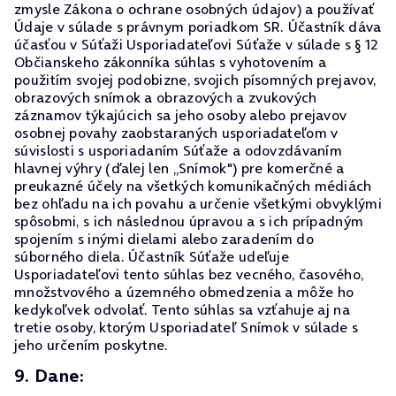
zmysle Zákona o ochrane osobných údajov) a používať
Údaje v súlade s právnym poriadkom SR. Účastník dáva
účasťou v Súťaži Usporiadateľovi Súťaže v súlade s § 12
Občianskeho zákonníka súhlas s vyhotovením a
použitím svojej podobizne, svojich písomných prejavov,
obrazových snímok a obrazových a zvukových
záznamov týkajúcich sa jeho osoby alebo prejavov
osobnej povahy zaobstaraných usporiadateľom v
súvislosti s usporiadaním Súťaže a odovzdávaním
hlavnej výhry (ďalej len „Snímok") pre komerčné a
preukazné účely na všetkých komunikačných médiách
bez ohľadu na ich povahu a určenie všetkými obvyklými
spôsobmi, s ich následnou úpravou a s ich prípadným
spojením s inými dielami alebo zaradením do
súborného diela. Účastník Súťaže udeľuje
Usporiadateľovi tento súhlas bez vecného, časového,
množstvového a územného obmedzenia a môže ho
kedykoľvek odvolať. Tento súhlas sa vzťahuje aj na
tretie osoby, ktorým Usporiadateľ Snímok v súlade s
jeho určením poskytne.
9. Dane: