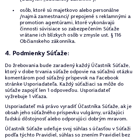
osôb, ktoré sú majetkovo alebo personálne
/najmä zamestnanci/ prepojené s reklamnými a
promotion agentúrami, ktoré vykonávajú
činnosti súvisiace so zabezpečením Súťaže
vrátane ich blízkych osôb v zmysle ust. § 116
Občianskeho zákonníka.
4. Podmienky Súťaže:
Do žrebovania bude zaradený každý Účastník Súťaže,
ktorý v dobe trvania súťaže odpovie na súťažnú otázku
komentárom pod súťažný príspevok na Facebook
stránke Usporiadateľa. Každý súťažiaci sa môže do
súťaže zapojiť len 1 odpoveďou. Usporiadateľ
vyžrebuje 1 víťaza.
Usporiadateľ má právo vyradiť Účastníka Súťaže, ak je
obsah jeho súťažného príspevku vulgárny, urážajúci
ľudskú dôstojnosť alebo odporujúci dobrým mravom.
Účastník Súťaže udeľuje svoj súhlas s účasťou v Súťaži
podľa týchto Pravidiel, súhlas so znením Pravidiel bez