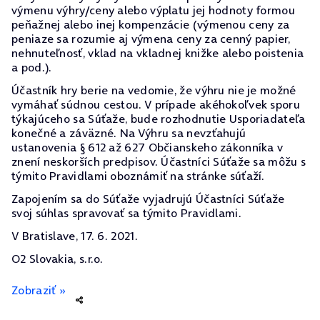
výmenu výhry/ceny alebo výplatu jej hodnoty formou
peňažnej alebo inej kompenzácie (výmenou ceny za
peniaze sa rozumie aj výmena ceny za cenný papier,
nehnuteľnosť, vklad na vkladnej knižke alebo poistenia
a pod.).
Účastník hry berie na vedomie, že výhru nie je možné
vymáhať súdnou cestou. V prípade akéhokoľvek sporu
týkajúceho sa Súťaže, bude rozhodnutie Usporiadateľa
konečné a záväzné. Na Výhru sa nevzťahujú
ustanovenia § 612 až 627 Občianskeho zákonníka v
znení neskorších predpisov. Účastníci Súťaže sa môžu s
týmito Pravidlami oboznámiť na stránke súťaží.
Zapojením sa do Súťaže vyjadrujú Účastníci Súťaže
svoj súhlas spravovať sa týmito Pravidlami.
V Bratislave, 17. 6. 2021.
O2 Slovakia, s.r.o.
Zobraziť »