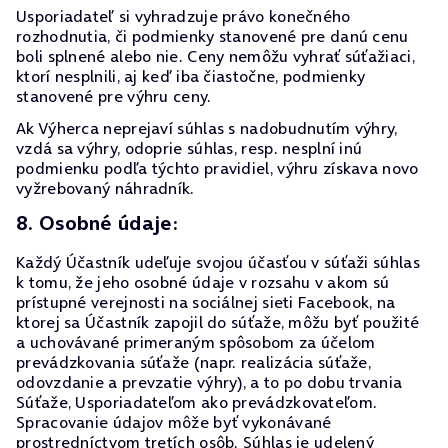
Usporiadateľ si vyhradzuje právo konečného
rozhodnutia, či podmienky stanovené pre danú cenu
boli splnené alebo nie. Ceny nemôžu vyhrať súťažiaci,
ktorí nesplnili, aj keď iba čiastočne, podmienky
stanovené pre výhru ceny.
Ak Výherca neprejaví súhlas s nadobudnutím výhry,
vzdá sa výhry, odoprie súhlas, resp. nesplní inú
podmienku podľa týchto pravidiel, výhru získava novo
vyžrebovaný náhradník.
8. Osobné údaje:
Každý Účastník udeľuje svojou účasťou v súťaži súhlas
k tomu, že jeho osobné údaje v rozsahu v akom sú
prístupné verejnosti na sociálnej sieti Facebook, na
ktorej sa Účastník zapojil do súťaže, môžu byť použité
a uchovávané primeraným spôsobom za účelom
prevádzkovania súťaže (napr. realizácia súťaže,
odovzdanie a prevzatie výhry), a to po dobu trvania
Súťaže, Usporiadateľom ako prevádzkovateľom.
Spracovanie údajov môže byť vykonávané
prostredníctvom tretích osôb. Súhlas je udelený