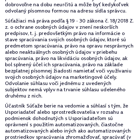
dobrovoľne na dobu neurčitú a môže byť kedykoľvek
odvolaný písomnou formou na adresu sídla správcu.
Súťažiaci má práva podľa § 19 - 30 zákona č. 18/2018 Z.
z. o ochrane osobných údajov v znení neskorších
predpisov, t. j. predovšetkým právo na informácie o
stave spracúvania svojich osobných údajov, ktoré sú
predmetom spracúvania, právo na opravu nesprávnych
alebo neaktuálnych osobných údajov v priebehu
spracúvania, právo na likvidáciu osobných údajov, ak
bol splnený účel ich spracúvania, právo na základe
bezplatnej písomnej žiadosti namietať voči využívaniu
svojich osobných údajov na marketingové účely.
Odvolanie súhlasu voči jednému z uvedených
subjektov nemá vplyv na trvanie súhlasu udeleného
druhému z nich.
Účastník Súťaže berie na vedomie a súhlasí s tým, že
Usporiadateľ alebo sprostredkovatelia v rozsahu a
podmienok dohodnutých s Usporiadateľom sú
oprávnení s použitím automatizovaných, čiastočne
automatizovaných alebo iných ako automatizovaných
prostriedkov spracúvania zhromažďovať, spracúvať (v