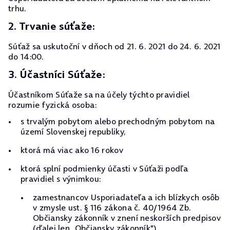
trhu.
2. Trvanie súťaže:
Súťaž sa uskutoční v dňoch od 21. 6. 2021 do 24. 6. 2021
do 14:00.
3. Účastníci Súťaže:
Účastníkom Súťaže sa na účely týchto pravidiel
rozumie fyzická osoba:
s trvalým pobytom alebo prechodným pobytom na
území Slovenskej republiky,
ktorá má viac ako 16 rokov
ktorá splní podmienky účasti v Súťaži podľa
pravidiel s výnimkou:
zamestnancov Usporiadateľa a ich blízkych osôb
v zmysle ust. § 116 zákona č. 40/1964 Zb.
Občiansky zákonník v znení neskorších predpisov
(ďalej len „Občiansky zákonník"),