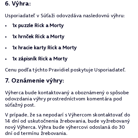
6. Výhra:
Usporiadateľ v Súťaži odovzdáva nasledovnú výhru:
1x puzzle Rick a Morty
1x hrnček Rick a Morty
1x hracie karty Rick a Morty
1x zápisník Rick a Morty
Cenu podľa týchto Pravidiel poskytuje Usporiadateľ.
7. Oznámenie výhry:
Výherca bude kontaktovaný a oboznámený o spôsobe
odovzdania výhry prostredníctvom komentára pod
súťažný post.
V prípade, že sa nepodarí s Výhercom skontaktovať do
14 dní od uskutočnenia žrebovania, bude vyžrebovaný
nový Výherca. Výhra bude výhercovi odoslaná do 30
dní od termínu žrebovania.