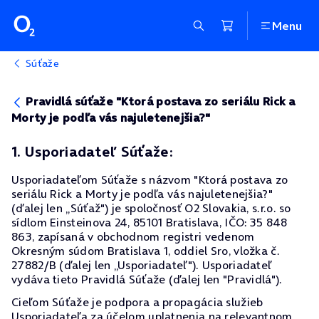
Menu
Súťaže
Pravidlá súťaže "Ktorá postava zo seriálu Rick a
Morty je podľa vás najuletenejšia?"
1. Usporiadateľ Súťaže:
Usporiadateľom Súťaže s názvom "Ktorá postava zo
seriálu Rick a Morty je podľa vás najuletenejšia?"
(ďalej len „Súťaž") je spoločnosť O2 Slovakia, s.r.o. so
sídlom Einsteinova 24, 85101 Bratislava, IČO: 35 848
863, zapísaná v obchodnom registri vedenom
Okresným súdom Bratislava 1, oddiel Sro, vložka č.
27882/B (ďalej len „Usporiadateľ"). Usporiadateľ
vydáva tieto Pravidlá Súťaže (ďalej len "Pravidlá").
Cieľom Súťaže je podpora a propagácia služieb
Usporiadateľa za účelom uplatnenia na relevantnom