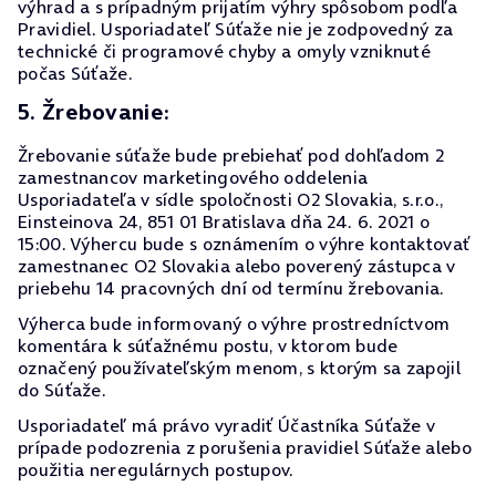
výhrad a s prípadným prijatím výhry spôsobom podľa
Pravidiel. Usporiadateľ Súťaže nie je zodpovedný za
technické či programové chyby a omyly vzniknuté
počas Súťaže.
5. Žrebovanie:
Žrebovanie súťaže bude prebiehať pod dohľadom 2
zamestnancov marketingového oddelenia
Usporiadateľa v sídle spoločnosti O2 Slovakia, s.r.o.,
Einsteinova 24, 851 01 Bratislava dňa 24. 6. 2021 o
15:00. Výhercu bude s oznámením o výhre kontaktovať
zamestnanec O2 Slovakia alebo poverený zástupca v
priebehu 14 pracovných dní od termínu žrebovania.
Výherca bude informovaný o výhre prostredníctvom
komentára k súťažnému postu, v ktorom bude
označený používateľským menom, s ktorým sa zapojil
do Súťaže.
Usporiadateľ má právo vyradiť Účastníka Súťaže v
prípade podozrenia z porušenia pravidiel Súťaže alebo
použitia neregulárnych postupov.