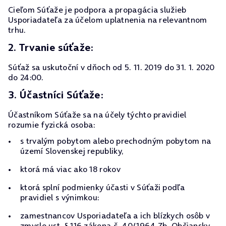
Cieľom Súťaže je podpora a propagácia služieb
Usporiadateľa za účelom uplatnenia na relevantnom
trhu.
2. Trvanie súťaže:
Súťaž sa uskutoční v dňoch od 5. 11. 2019 do 31. 1. 2020
do 24:00.
3. Účastníci Súťaže:
Účastníkom Súťaže sa na účely týchto pravidiel
rozumie fyzická osoba:
s trvalým pobytom alebo prechodným pobytom na
území Slovenskej republiky,
ktorá má viac ako 18 rokov
ktorá splní podmienky účasti v Súťaži podľa
pravidiel s výnimkou:
zamestnancov Usporiadateľa a ich blízkych osôb v
zmysle ust. § 116 zákona č. 40/1964 Zb. Občiansky