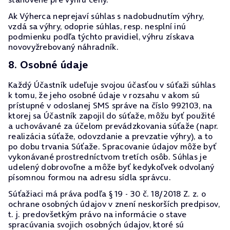
Ak Výherca neprejaví súhlas s nadobudnutím výhry,
vzdá sa výhry, odoprie súhlas, resp. nesplní inú
podmienku podľa týchto pravidiel, výhru získava
novovyžrebovaný náhradník.
8. Osobné údaje
Každý Účastník udeľuje svojou účasťou v súťaži súhlas
k tomu, že jeho osobné údaje v rozsahu v akom sú
prístupné v odoslanej SMS správe na číslo 992103, na
ktorej sa Účastník zapojil do súťaže, môžu byť použité
a uchovávané za účelom prevádzkovania súťaže (napr.
realizácia súťaže, odovzdanie a prevzatie výhry), a to
po dobu trvania Súťaže. Spracovanie údajov môže byť
vykonávané prostredníctvom tretích osôb. Súhlas je
udelený dobrovoľne a môže byť kedykoľvek odvolaný
písomnou formou na adresu sídla správcu.
Súťažiaci má práva podľa § 19 - 30 č. 18/2018 Z. z. o
ochrane osobných údajov v znení neskorších predpisov,
t. j. predovšetkým právo na informácie o stave
spracúvania svojich osobných údajov, ktoré sú