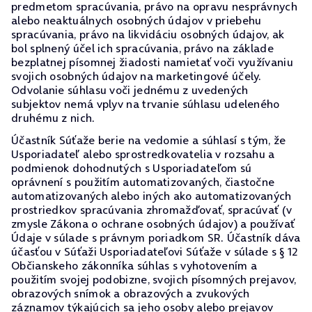
predmetom spracúvania, právo na opravu nesprávnych
alebo neaktuálnych osobných údajov v priebehu
spracúvania, právo na likvidáciu osobných údajov, ak
bol splnený účel ich spracúvania, právo na základe
bezplatnej písomnej žiadosti namietať voči využívaniu
svojich osobných údajov na marketingové účely.
Odvolanie súhlasu voči jednému z uvedených
subjektov nemá vplyv na trvanie súhlasu udeleného
druhému z nich.
Účastník Súťaže berie na vedomie a súhlasí s tým, že
Usporiadateľ alebo sprostredkovatelia v rozsahu a
podmienok dohodnutých s Usporiadateľom sú
oprávnení s použitím automatizovaných, čiastočne
automatizovaných alebo iných ako automatizovaných
prostriedkov spracúvania zhromažďovať, spracúvať (v
zmysle Zákona o ochrane osobných údajov) a používať
Údaje v súlade s právnym poriadkom SR. Účastník dáva
účasťou v Súťaži Usporiadateľovi Súťaže v súlade s § 12
Občianskeho zákonníka súhlas s vyhotovením a
použitím svojej podobizne, svojich písomných prejavov,
obrazových snímok a obrazových a zvukových
záznamov týkajúcich sa jeho osoby alebo prejavov