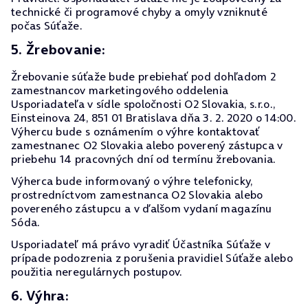
technické či programové chyby a omyly vzniknuté
počas Súťaže.
5. Žrebovanie:
Žrebovanie súťaže bude prebiehať pod dohľadom 2
zamestnancov marketingového oddelenia
Usporiadateľa v sídle spoločnosti O2 Slovakia, s.r.o.,
Einsteinova 24, 851 01 Bratislava dňa 3. 2. 2020 o 14:00.
Výhercu bude s oznámením o výhre kontaktovať
zamestnanec O2 Slovakia alebo poverený zástupca v
priebehu 14 pracovných dní od termínu žrebovania.
Výherca bude informovaný o výhre telefonicky,
prostredníctvom zamestnanca O2 Slovakia alebo
povereného zástupcu a v ďalšom vydaní magazínu
Sóda.
Usporiadateľ má právo vyradiť Účastníka Súťaže v
prípade podozrenia z porušenia pravidiel Súťaže alebo
použitia neregulárnych postupov.
6. Výhra: