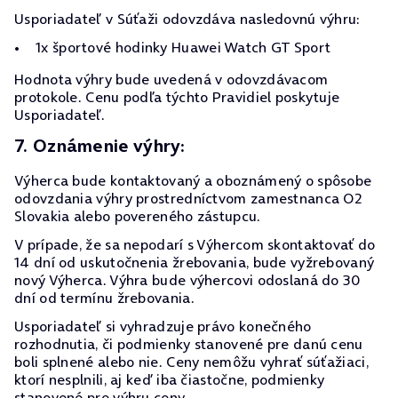
Usporiadateľ v Súťaži odovzdáva nasledovnú výhru:
1x športové hodinky Huawei Watch GT Sport
Hodnota výhry bude uvedená v odovzdávacom
protokole. Cenu podľa týchto Pravidiel poskytuje
Usporiadateľ.
7. Oznámenie výhry:
Výherca bude kontaktovaný a oboznámený o spôsobe
odovzdania výhry prostredníctvom zamestnanca O2
Slovakia alebo povereného zástupcu.
V prípade, že sa nepodarí s Výhercom skontaktovať do
14 dní od uskutočnenia žrebovania, bude vyžrebovaný
nový Výherca. Výhra bude výhercovi odoslaná do 30
dní od termínu žrebovania.
Usporiadateľ si vyhradzuje právo konečného
rozhodnutia, či podmienky stanovené pre danú cenu
boli splnené alebo nie. Ceny nemôžu vyhrať súťažiaci,
ktorí nesplnili, aj keď iba čiastočne, podmienky
stanovené pre výhru ceny.