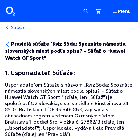
Menu
Súťaže
Pravidlá súťaže "Kvíz Sóda: Spoznáte námestia
slovenských miest podľa opisu? – Súťaž o Huawei
Watch GT Sport"
1. Usporiadateľ Súťaže:
Usporiadateľom Súťaže s názvom „Kvíz Sóda: Spoznáte
námestia slovenských miest podľa opisu? – Súťaž o
Huawei Watch GT Sport " (ďalej len „Súťaž") je
spoločnosť O2 Slovakia, s.r.o. so sídlom Einsteinova 24,
85101 Bratislava, IČO: 35 848 863, zapísaná v
obchodnom registri vedenom Okresným súdom
Bratislava 1, oddiel Sro, vložka č. 27882/B (ďalej len
„Usporiadateľ"). Usporiadateľ vydáva tieto Pravidlá
Súťaže (ďalej len "Pravidlá").