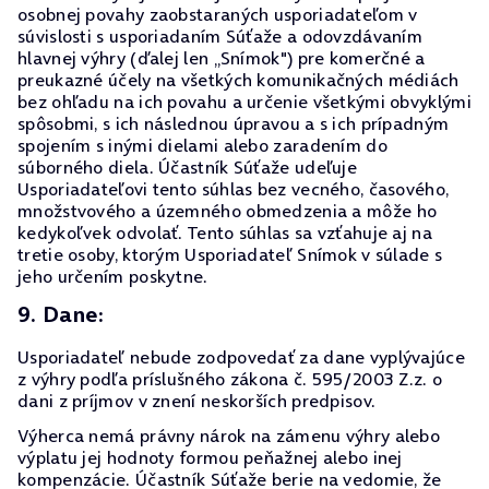
osobnej povahy zaobstaraných usporiadateľom v
súvislosti s usporiadaním Súťaže a odovzdávaním
hlavnej výhry (ďalej len „Snímok") pre komerčné a
preukazné účely na všetkých komunikačných médiách
bez ohľadu na ich povahu a určenie všetkými obvyklými
spôsobmi, s ich následnou úpravou a s ich prípadným
spojením s inými dielami alebo zaradením do
súborného diela. Účastník Súťaže udeľuje
Usporiadateľovi tento súhlas bez vecného, časového,
množstvového a územného obmedzenia a môže ho
kedykoľvek odvolať. Tento súhlas sa vzťahuje aj na
tretie osoby, ktorým Usporiadateľ Snímok v súlade s
jeho určením poskytne.
9. Dane:
Usporiadateľ nebude zodpovedať za dane vyplývajúce
z výhry podľa príslušného zákona č. 595/2003 Z.z. o
dani z príjmov v znení neskorších predpisov.
Výherca nemá právny nárok na zámenu výhry alebo
výplatu jej hodnoty formou peňažnej alebo inej
kompenzácie. Účastník Súťaže berie na vedomie, že