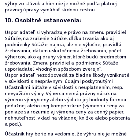
výhry zo stávok a hier nie je možné podľa platnej
právnej úpravy vymáhať súdnou cestou.
10. Osobitné ustanovenia:
Usporiadateľ si vyhradzuje právo na zmenu pravidiel
Súťaže, na zrušenie Súťaže, dĺžku trvania ako aj
podmienky Súťaže, najmä, ale nie výlučne, pravidlá
žrebovania, dátum uskutočnenia žrebovania, počet
výhercov, ako aj druhy výhier, ktoré budú predmetom
žrebovania. Zmenu pravidiel a podmienok Súťaže
usporiadateľ vhodným spôsobom zverejní.
Usporiadateľ nezodpovedá za žiadne škody vzniknuté
v súvislosti s nesprávnymi údajmi poskytnutými
Účastníkmi Súťaže v súvislosti s neuplatnením, resp.
nevyužitím výhry. Výherca nemá právny nárok na
výmenu výhry/ceny alebo výplatu jej hodnoty formou
peňažnej alebo inej kompenzácie (výmenou ceny za
peniaze sa rozumie aj výmena ceny za cenný papier,
nehnuteľnosť, vklad na vkladnej knižke alebo poistenia
a pod.).
Účastník hry berie na vedomie, že výhru nie je možné