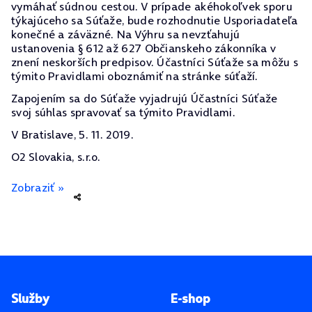
vymáhať súdnou cestou. V prípade akéhokoľvek sporu
týkajúceho sa Súťaže, bude rozhodnutie Usporiadateľa
konečné a záväzné. Na Výhru sa nevzťahujú
ustanovenia § 612 až 627 Občianskeho zákonníka v
znení neskorších predpisov. Účastníci Súťaže sa môžu s
týmito Pravidlami oboznámiť na stránke súťaží.
Zapojením sa do Súťaže vyjadrujú Účastníci Súťaže
svoj súhlas spravovať sa týmito Pravidlami.
V Bratislave, 5. 11. 2019.
O2 Slovakia, s.r.o.
Zobraziť »
Pätička stránky
Služby
E-shop