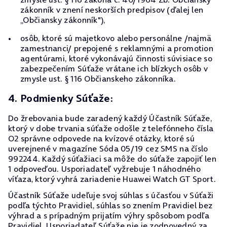
zákonník v znení neskorších predpisov (ďalej len
„Občiansky zákonník"),
osôb, ktoré sú majetkovo alebo personálne /najmä
zamestnanci/ prepojené s reklamnými a promotion
agentúrami, ktoré vykonávajú činnosti súvisiace so
zabezpečením Súťaže vrátane ich blízkych osôb v
zmysle ust. § 116 Občianskeho zákonníka.
4. Podmienky Súťaže:
Do žrebovania bude zaradený každý Účastník Súťaže,
ktorý v dobe trvania súťaže odošle z telefónneho čísla
O2 správne odpovede na kvízové otázky, ktoré sú
uverejnené v magazíne Sóda 05/19 cez SMS na číslo
992244. Každý súťažiaci sa môže do súťaže zapojiť len
1 odpoveďou. Usporiadateľ vyžrebuje 1 náhodného
víťaza, ktorý vyhrá zariadenie Huawei Watch GT Sport.
Účastník Súťaže udeľuje svoj súhlas s účasťou v Súťaži
podľa týchto Pravidiel, súhlas so znením Pravidiel bez
výhrad a s prípadným prijatím výhry spôsobom podľa
Pravidiel. Usporiadateľ Súťaže nie je zodpovedný za