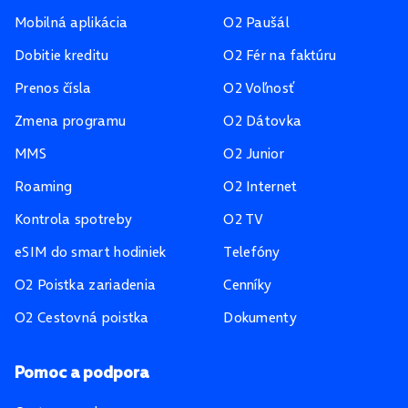
Mobilná aplikácia
O2 Paušál
Dobitie kreditu
O2 Fér na faktúru
Prenos čísla
O2 Voľnosť
Zmena programu
O2 Dátovka
MMS
O2 Junior
Roaming
O2 Internet
Kontrola spotreby
O2 TV
eSIM do smart hodiniek
Telefóny
O2 Poistka zariadenia
Cenníky
O2 Cestovná poistka
Dokumenty
Pomoc a podpora