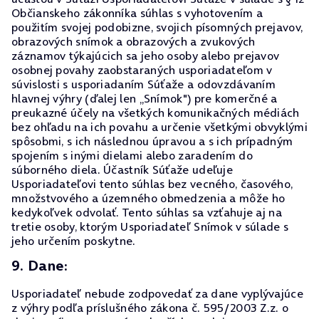
Občianskeho zákonníka súhlas s vyhotovením a
použitím svojej podobizne, svojich písomných prejavov,
obrazových snímok a obrazových a zvukových
záznamov týkajúcich sa jeho osoby alebo prejavov
osobnej povahy zaobstaraných usporiadateľom v
súvislosti s usporiadaním Súťaže a odovzdávaním
hlavnej výhry (ďalej len „Snímok") pre komerčné a
preukazné účely na všetkých komunikačných médiách
bez ohľadu na ich povahu a určenie všetkými obvyklými
spôsobmi, s ich následnou úpravou a s ich prípadným
spojením s inými dielami alebo zaradením do
súborného diela. Účastník Súťaže udeľuje
Usporiadateľovi tento súhlas bez vecného, časového,
množstvového a územného obmedzenia a môže ho
kedykoľvek odvolať. Tento súhlas sa vzťahuje aj na
tretie osoby, ktorým Usporiadateľ Snímok v súlade s
jeho určením poskytne.
9. Dane:
Usporiadateľ nebude zodpovedať za dane vyplývajúce
z výhry podľa príslušného zákona č. 595/2003 Z.z. o