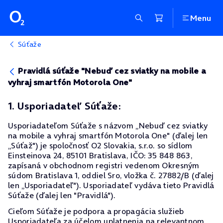
Menu
Súťaže
Pravidlá súťaže "Nebuď cez sviatky na mobile a
vyhraj smartfón Motorola One"
1. Usporiadateľ Súťaže:
Usporiadateľom Súťaže s názvom „Nebuď cez sviatky
na mobile a vyhraj smartfón Motorola One" (ďalej len
„Súťaž") je spoločnosť O2 Slovakia, s.r.o. so sídlom
Einsteinova 24, 85101 Bratislava, IČO: 35 848 863,
zapísaná v obchodnom registri vedenom Okresným
súdom Bratislava 1, oddiel Sro, vložka č. 27882/B (ďalej
len „Usporiadateľ"). Usporiadateľ vydáva tieto Pravidlá
Súťaže (ďalej len "Pravidlá").
Cieľom Súťaže je podpora a propagácia služieb
Usporiadateľa za účelom uplatnenia na relevantnom