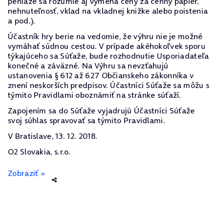
peniaze sa rozumie aj výmena ceny za cenný papier,
nehnuteľnosť, vklad na vkladnej knižke alebo poistenia
a pod.).
Účastník hry berie na vedomie, že výhru nie je možné
vymáhať súdnou cestou. V prípade akéhokoľvek sporu
týkajúceho sa Súťaže, bude rozhodnutie Usporiadateľa
konečné a záväzné. Na Výhru sa nevzťahujú
ustanovenia § 612 až 627 Občianskeho zákonníka v
znení neskorších predpisov. Účastníci Súťaže sa môžu s
týmito Pravidlami oboznámiť na stránke súťaží.
Zapojením sa do Súťaže vyjadrujú Účastníci Súťaže
svoj súhlas spravovať sa týmito Pravidlami.
V Bratislave, 13. 12. 2018.
O2 Slovakia, s.r.o.
Zobraziť »