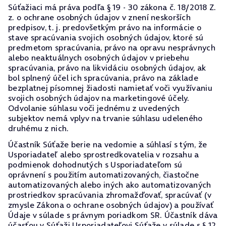
Súťažiaci má práva podľa § 19 - 30 zákona č. 18/2018 Z.
z. o ochrane osobných údajov v znení neskorších
predpisov, t. j. predovšetkým právo na informácie o
stave spracúvania svojich osobných údajov, ktoré sú
predmetom spracúvania, právo na opravu nesprávnych
alebo neaktuálnych osobných údajov v priebehu
spracúvania, právo na likvidáciu osobných údajov, ak
bol splnený účel ich spracúvania, právo na základe
bezplatnej písomnej žiadosti namietať voči využívaniu
svojich osobných údajov na marketingové účely.
Odvolanie súhlasu voči jednému z uvedených
subjektov nemá vplyv na trvanie súhlasu udeleného
druhému z nich.
Účastník Súťaže berie na vedomie a súhlasí s tým, že
Usporiadateľ alebo sprostredkovatelia v rozsahu a
podmienok dohodnutých s Usporiadateľom sú
oprávnení s použitím automatizovaných, čiastočne
automatizovaných alebo iných ako automatizovaných
prostriedkov spracúvania zhromažďovať, spracúvať (v
zmysle Zákona o ochrane osobných údajov) a používať
Údaje v súlade s právnym poriadkom SR. Účastník dáva
účasťou v Súťaži Usporiadateľovi Súťaže v súlade s § 12