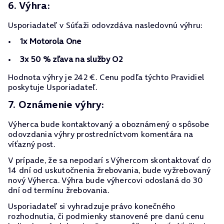
6. Výhra:
Usporiadateľ v Súťaži odovzdáva nasledovnú výhru:
1x Motorola One
3x 50 % zľava na služby O2
Hodnota výhry je 242 €. Cenu podľa týchto Pravidiel
poskytuje Usporiadateľ.
7. Oznámenie výhry:
Výherca bude kontaktovaný a oboznámený o spôsobe
odovzdania výhry prostredníctvom komentára na
víťazný post.
V prípade, že sa nepodarí s Výhercom skontaktovať do
14 dní od uskutočnenia žrebovania, bude vyžrebovaný
nový Výherca. Výhra bude výhercovi odoslaná do 30
dní od termínu žrebovania.
Usporiadateľ si vyhradzuje právo konečného
rozhodnutia, či podmienky stanovené pre danú cenu