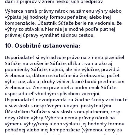
dani z príjmov v znení neskorších predpisov.
Výherca nemá právny nárok na zámenu výhry alebo
výplatu jej hodnoty formou peňažnej alebo inej
kompenzácie. Účastník Súťaže berie na vedomie, že
výhry zo stávok a hier nie je možné podľa platnej
právnej úpravy vymáhať súdnou cestou.
10. Osobitné ustanovenia:
Usporiadateľ si vyhradzuje právo na zmenu pravidiel
Súťaže, na zrušenie Súťaže, dĺžku trvania ako aj
podmienky Súťaže, najmä, ale nie výlučne, pravidlá
žrebovania, dátum uskutočnenia žrebovania, počet
výhercov, ako aj druhy výhier, ktoré budú predmetom
žrebovania. Zmenu pravidiel a podmienok Súťaže
usporiadateľ vhodným spôsobom zverejní.
Usporiadateľ nezodpovedá za žiadne škody vzniknuté
v súvislosti s nesprávnymi údajmi poskytnutými
Účastníkmi Súťaže v súvislosti s neuplatnením, resp.
nevyužitím výhry. Výherca nemá právny nárok na
výmenu výhry/ceny alebo výplatu jej hodnoty formou
peňažnej alebo inej kompenzácie (výmenou ceny za