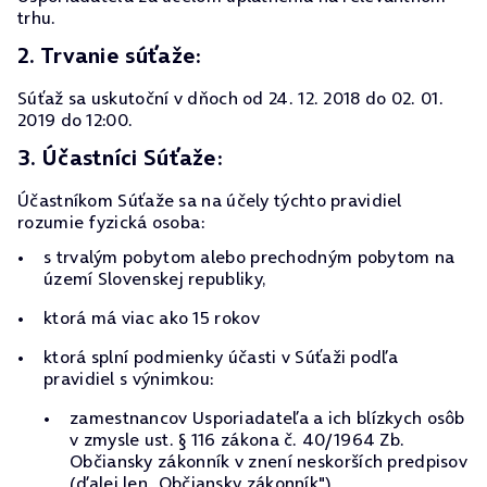
trhu.
2. Trvanie súťaže:
Súťaž sa uskutoční v dňoch od 24. 12. 2018 do 02. 01.
2019 do 12:00.
3. Účastníci Súťaže:
Účastníkom Súťaže sa na účely týchto pravidiel
rozumie fyzická osoba:
s trvalým pobytom alebo prechodným pobytom na
území Slovenskej republiky,
ktorá má viac ako 15 rokov
ktorá splní podmienky účasti v Súťaži podľa
pravidiel s výnimkou:
zamestnancov Usporiadateľa a ich blízkych osôb
v zmysle ust. § 116 zákona č. 40/1964 Zb.
Občiansky zákonník v znení neskorších predpisov
(ďalej len „Občiansky zákonník"),