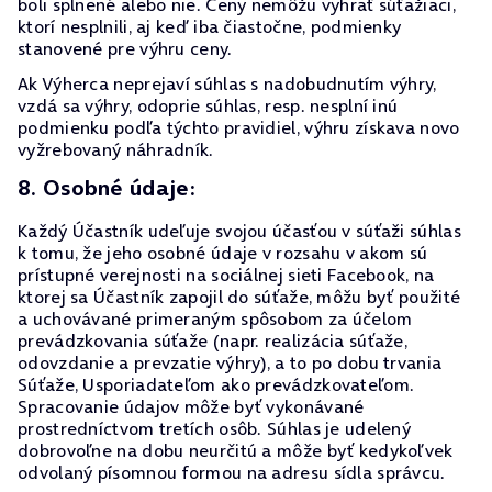
boli splnené alebo nie. Ceny nemôžu vyhrať súťažiaci,
ktorí nesplnili, aj keď iba čiastočne, podmienky
stanovené pre výhru ceny.
Ak Výherca neprejaví súhlas s nadobudnutím výhry,
vzdá sa výhry, odoprie súhlas, resp. nesplní inú
podmienku podľa týchto pravidiel, výhru získava novo
vyžrebovaný náhradník.
8. Osobné údaje:
Každý Účastník udeľuje svojou účasťou v súťaži súhlas
k tomu, že jeho osobné údaje v rozsahu v akom sú
prístupné verejnosti na sociálnej sieti Facebook, na
ktorej sa Účastník zapojil do súťaže, môžu byť použité
a uchovávané primeraným spôsobom za účelom
prevádzkovania súťaže (napr. realizácia súťaže,
odovzdanie a prevzatie výhry), a to po dobu trvania
Súťaže, Usporiadateľom ako prevádzkovateľom.
Spracovanie údajov môže byť vykonávané
prostredníctvom tretích osôb. Súhlas je udelený
dobrovoľne na dobu neurčitú a môže byť kedykoľvek
odvolaný písomnou formou na adresu sídla správcu.