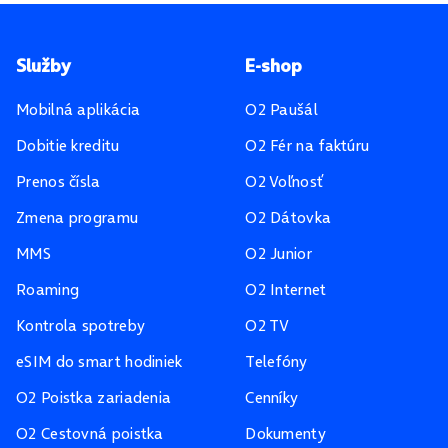
Pätička stránky
Služby
E-shop
Mobilná aplikácia
O2 Paušál
Dobitie kreditu
O2 Fér na faktúru
Prenos čísla
O2 Voľnosť
Zmena programu
O2 Dátovka
MMS
O2 Junior
Roaming
O2 Internet
Kontrola spotreby
O2 TV
eSIM do smart hodiniek
Telefóny
O2 Poistka zariadenia
Cenníky
O2 Cestovná poistka
Dokumenty