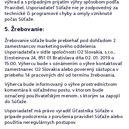
výhrad a s prípadným prijatím výhry spôsobom podľa
Pravidiel. Usporiadateľ Súťaže nie je zodpovedný za
technické či programové chyby a omyly vzniknuté
počas Súťaže.
5. Žrebovanie:
Žrebovanie súťaže bude prebiehať pod dohľadom 2
zamestnancov marketingového oddelenia
Usporiadateľa v sídle spoločnosti O2 Slovakia, s.r.o.,
Einsteinova 24, 851 01 Bratislava dňa 02. 01. 2019 o
15:00. Výhercu bude s oznámením o výhre kontaktovať
zamestnanec O2 Slovakia alebo poverený zástupca v
priebehu 14 pracovných dní od termínu žrebovania.
Výherca bude informovaný o výhre prostredníctvom
komentára k súťažnému postu, v ktorom bude
označený používateľským menom, s ktorým sa zapojil
do Súťaže.
Usporiadateľ má právo vyradiť Účastníka Súťaže v
prípade podozrenia z porušenia pravidiel Súťaže alebo
použitia neregulárnych postupov.