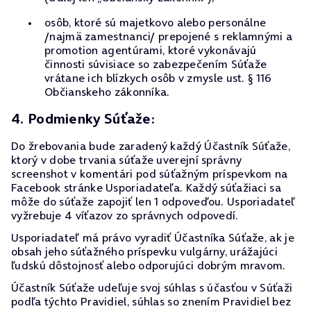
osôb, ktoré sú majetkovo alebo personálne
/najmä zamestnanci/ prepojené s reklamnými a
promotion agentúrami, ktoré vykonávajú
činnosti súvisiace so zabezpečením Súťaže
vrátane ich blízkych osôb v zmysle ust. § 116
Občianskeho zákonníka.
4. Podmienky Súťaže:
Do žrebovania bude zaradený každý Účastník Súťaže,
ktorý v dobe trvania súťaže uverejní správny
screenshot v komentári pod súťažným príspevkom na
Facebook stránke Usporiadateľa. Každý súťažiaci sa
môže do súťaže zapojiť len 1 odpoveďou. Usporiadateľ
vyžrebuje 4 víťazov zo správnych odpovedí.
Usporiadateľ má právo vyradiť Účastníka Súťaže, ak je
obsah jeho súťažného príspevku vulgárny, urážajúci
ľudskú dôstojnosť alebo odporujúci dobrým mravom.
Účastník Súťaže udeľuje svoj súhlas s účasťou v Súťaži
podľa týchto Pravidiel, súhlas so znením Pravidiel bez