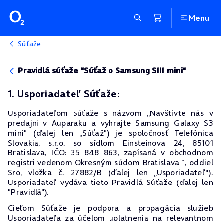
Menu
Súťaže
Pravidlá súťaže "Súťaž o Samsung SIII mini"
1. Usporiadateľ Súťaže:
Usporiadateľom Súťaže s názvom „Navštívte nás v
predajni v Auparaku a vyhrajte Samsung Galaxy S3
mini" (ďalej len „Súťaž") je spoločnosť Telefónica
Slovakia, s.r.o. so sídlom Einsteinova 24, 85101
Bratislava, IČO: 35 848 863, zapísaná v obchodnom
registri vedenom Okresným súdom Bratislava 1, oddiel
Sro, vložka č. 27882/B (ďalej len „Usporiadateľ").
Usporiadateľ vydáva tieto Pravidlá Súťaže (ďalej len
"Pravidlá").
Cieľom Súťaže je podpora a propagácia služieb
Usporiadateľa za účelom uplatnenia na relevantnom