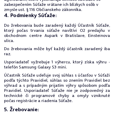
zabezpečením Súťaže vrátane ich blízkych osôb v
zmysle ust. § 116 Občianskeho zákonníka.
4. Podmienky Súťaže:
Do žrebovania bude zaradený každý Účastník Súťaže,
ktorý počas trvania súťaže navštívi O2 predajňu v
obchodnom centre Aupark v Bratislave, Einsteinova
ulica.
Do žrebovania môže byť každý účastník zaradený iba
raz.
Usporiadateľ vyžrebuje 1 výhercu, ktorý získa výhru -
telefón Samsung Galaxy S3 mini.
Účastník Súťaže udeľuje svoj súhlas s účasťou v Súťaži
podľa týchto Pravidiel, súhlas so znením Pravidiel bez
výhrad a s prípadným prijatím výhry spôsobom podľa
Pravidiel. Usporiadateľ Súťaže nie je zodpovedný za
technické či programové chyby a omyly vzniknuté
počas registrácie a riadenia Súťaže.
5. Žrebovanie: