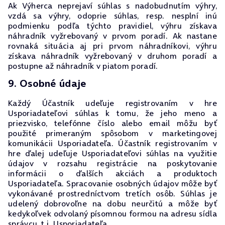
Ak Výherca neprejaví súhlas s nadobudnutím výhry,
vzdá sa výhry, odoprie súhlas, resp. nesplní inú
podmienku podľa týchto pravidiel, výhru získava
náhradník vyžrebovaný v prvom poradí. Ak nastane
rovnaká situácia aj pri prvom náhradníkovi, výhru
získava náhradník vyžrebovaný v druhom poradí a
postupne až náhradník v piatom poradí.
9. Osobné údaje
Každý Účastník udeľuje registrovaním v hre
Usporiadateľovi súhlas k tomu, že jeho meno a
priezvisko, telefónne číslo alebo email môžu byť
použité primeraným spôsobom v marketingovej
komunikácii Usporiadateľa. Účastník registrovaním v
hre ďalej udeľuje Usporiadateľovi súhlas na využitie
údajov v rozsahu registrácie na poskytovanie
informácii o ďalších akciách a produktoch
Usporiadateľa. Spracovanie osobných údajov môže byť
vykonávané prostredníctvom tretích osôb. Súhlas je
udelený dobrovoľne na dobu neurčitú a môže byť
kedykoľvek odvolaný písomnou formou na adresu sídla
správcu, t.j. Usporiadateľa.