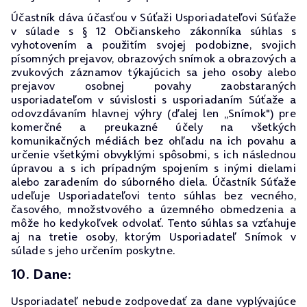
Účastník dáva účasťou v Súťaži Usporiadateľovi Súťaže
v súlade s § 12 Občianskeho zákonníka súhlas s
vyhotovením a použitím svojej podobizne, svojich
písomných prejavov, obrazových snímok a obrazových a
zvukových záznamov týkajúcich sa jeho osoby alebo
prejavov osobnej povahy zaobstaraných
usporiadateľom v súvislosti s usporiadaním Súťaže a
odovzdávaním hlavnej výhry (ďalej len „Snímok") pre
komerčné a preukazné účely na všetkých
komunikačných médiách bez ohľadu na ich povahu a
určenie všetkými obvyklými spôsobmi, s ich následnou
úpravou a s ich prípadným spojením s inými dielami
alebo zaradením do súborného diela. Účastník Súťaže
udeľuje Usporiadateľovi tento súhlas bez vecného,
časového, množstvového a územného obmedzenia a
môže ho kedykoľvek odvolať. Tento súhlas sa vzťahuje
aj na tretie osoby, ktorým Usporiadateľ Snímok v
súlade s jeho určením poskytne.
10. Dane:
Usporiadateľ nebude zodpovedať za dane vyplývajúce