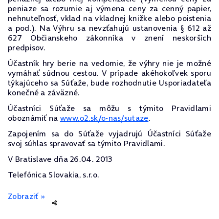
peniaze sa rozumie aj výmena ceny za cenný papier,
nehnuteľnosť, vklad na vkladnej knižke alebo poistenia
a pod.). Na Výhru sa nevzťahujú ustanovenia § 612 až
627 Občianskeho zákonníka v znení neskorších
predpisov.
Účastník hry berie na vedomie, že výhry nie je možné
vymáhať súdnou cestou. V prípade akéhokoľvek sporu
týkajúceho sa Súťaže, bude rozhodnutie Usporiadateľa
konečné a záväzné.
Účastníci Súťaže sa môžu s týmito Pravidlami
oboznámiť na
www.o2.sk/o-nas/sutaze
.
Zapojením sa do Súťaže vyjadrujú Účastníci Súťaže
svoj súhlas spravovať sa týmito Pravidlami.
V Bratislave dňa 26.04. 2013
Telefónica Slovakia, s.r.o.
Zobraziť »