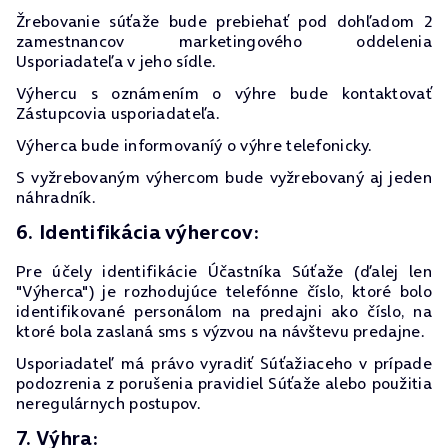
Žrebovanie súťaže bude prebiehať pod dohľadom 2
zamestnancov marketingového oddelenia
Usporiadateľa v jeho sídle.
Výhercu s oznámením o výhre bude kontaktovať
Zástupcovia usporiadateľa.
Výherca bude informovaníý o výhre telefonicky.
S vyžrebovaným výhercom bude vyžrebovaný aj jeden
náhradník.
6. Identifikácia výhercov:
Pre účely identifikácie Účastníka Súťaže (ďalej len
"Výherca") je rozhodujúce telefónne číslo, ktoré bolo
identifikované personálom na predajni ako číslo, na
ktoré bola zaslaná sms s výzvou na návštevu predajne.
Usporiadateľ má právo vyradiť Súťažiaceho v prípade
podozrenia z porušenia pravidiel Súťaže alebo použitia
neregulárnych postupov.
7. Výhra: