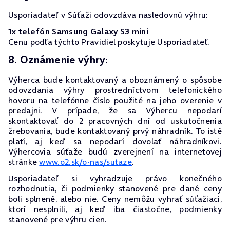
Usporiadateľ v Súťaži odovzdáva nasledovnú výhru:
1x telefón Samsung Galaxy S3 mini
Cenu podľa týchto Pravidiel poskytuje Usporiadateľ.
8. Oznámenie výhry:
Výherca bude kontaktovaný a oboznámený o spôsobe
odovzdania výhry prostredníctvom telefonického
hovoru na telefónne číslo použité na jeho overenie v
predajni. V prípade, že sa Výhercu nepodarí
skontaktovať do 2 pracovných dní od uskutočnenia
žrebovania, bude kontaktovaný prvý náhradník. To isté
platí, aj keď sa nepodarí dovolať náhradníkovi.
Výhercovia súťaže budú zverejnení na internetovej
stránke
www.o2.sk/o-nas/sutaze
.
Usporiadateľ si vyhradzuje právo konečného
rozhodnutia, či podmienky stanovené pre dané ceny
boli splnené, alebo nie. Ceny nemôžu vyhrať súťažiaci,
ktorí nesplnili, aj keď iba čiastočne, podmienky
stanovené pre výhru cien.