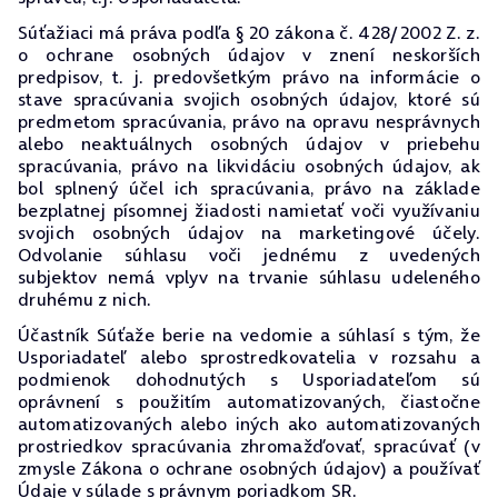
Súťažiaci má práva podľa § 20 zákona č. 428/2002 Z. z.
o ochrane osobných údajov v znení neskorších
predpisov, t. j. predovšetkým právo na informácie o
stave spracúvania svojich osobných údajov, ktoré sú
predmetom spracúvania, právo na opravu nesprávnych
alebo neaktuálnych osobných údajov v priebehu
spracúvania, právo na likvidáciu osobných údajov, ak
bol splnený účel ich spracúvania, právo na základe
bezplatnej písomnej žiadosti namietať voči využívaniu
svojich osobných údajov na marketingové účely.
Odvolanie súhlasu voči jednému z uvedených
subjektov nemá vplyv na trvanie súhlasu udeleného
druhému z nich.
Účastník Súťaže berie na vedomie a súhlasí s tým, že
Usporiadateľ alebo sprostredkovatelia v rozsahu a
podmienok dohodnutých s Usporiadateľom sú
oprávnení s použitím automatizovaných, čiastočne
automatizovaných alebo iných ako automatizovaných
prostriedkov spracúvania zhromažďovať, spracúvať (v
zmysle Zákona o ochrane osobných údajov) a používať
Údaje v súlade s právnym poriadkom SR.