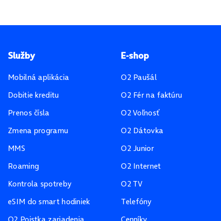
Pätička stránky
Služby
E-shop
Mobilná aplikácia
O2 Paušál
Dobitie kreditu
O2 Fér na faktúru
Prenos čísla
O2 Voľnosť
Zmena programu
O2 Dátovka
MMS
O2 Junior
Roaming
O2 Internet
Kontrola spotreby
O2 TV
eSIM do smart hodiniek
Telefóny
O2 Poistka zariadenia
Cenníky