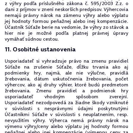
z výhry podľa príslušného zákona č. 595/2003 Z.z. o
dani z príjmov v znení neskorších predpisov. Výhercovia
nemajú právny nárok na zámenu výhry alebo výplatu
jej hodnoty formou peňažnej alebo inej kompenzácie.
Účastník Súťaže berie na vedomie, že výhry zo stávok a
hier nie je možné podľa platnej právnej úpravy
vymáhať súdnou cestou.
11. Osobitné ustanovenia
Usporiadateľ si vyhradzuje právo na zmenu pravidiel
Súťaže na zrušenie Súťaže, dĺžku trvania ako aj
podmienky hry, najmä, ale nie výlučne, pravidlá
žrebovania, dátum uskutočnenia žrebovania, počet
výhercov, ako aj druhy výhier, ktoré budú predmetom
žrebovania. Zmenu pravidiel a podmienok hry
usporiadateľ vhodným spôsobom zverejní.
Usporiadateľ nezodpovedá za žiadne škody vzniknuté
v súvislosti s nesprávnymi údajmi poskytnutými
Účastníkmi Súťaže v súvislosti s neuplatnením, resp.
nevyužitím výhry. Výherca nemá právny nárok na
výmenu výhry/ceny alebo výplatu jej hodnoty formou
peňažnej alebo inej kompenzácie (výmenou ceny za