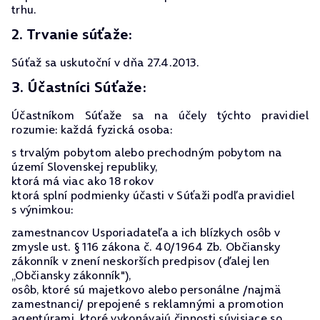
trhu.
2. Trvanie súťaže:
Súťaž sa uskutoční v dňa 27.4.2013.
3. Účastníci Súťaže:
Účastníkom Súťaže sa na účely týchto pravidiel
rozumie: každá fyzická osoba:
s trvalým pobytom alebo prechodným pobytom na
území Slovenskej republiky,
ktorá má viac ako 18 rokov
ktorá splní podmienky účasti v Súťaži podľa pravidiel
s výnimkou:
zamestnancov Usporiadateľa a ich blízkych osôb v
zmysle ust. § 116 zákona č. 40/1964 Zb. Občiansky
zákonník v znení neskorších predpisov (ďalej len
„Občiansky zákonník"),
osôb, ktoré sú majetkovo alebo personálne /najmä
zamestnanci/ prepojené s reklamnými a promotion
agentúrami, ktoré vykonávajú činnosti súvisiace so