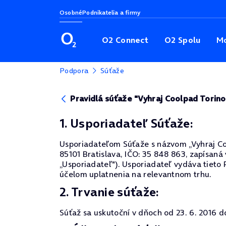
Osobné
Podnikatelia a firmy
O2 Connect
O2 Spolu
Mo
Podpora
Súťaže
Pravidlá súťaže "Vyhraj Coolpad Torin
1. Usporiadateľ Súťaže:
Usporiadateľom Súťaže s názvom „Vyhraj Cool
85101 Bratislava, IČO: 35 848 863, zapísaná
„Usporiadateľ"). Usporiadateľ vydáva tieto 
účelom uplatnenia na relevantnom trhu.
2. Trvanie súťaže:
Súťaž sa uskutoční v dňoch od 23. 6. 2016 d