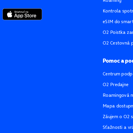
Roaming
Kontrola spot
eSIM do smart
O2 Poistka za
O2 Cestovná p
Pomoc a po
Centrum podp
O2 Predajne
Roamingová 
Mapa dostupno
Záujem o O2 s
Sťažnosti a vr