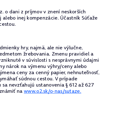
 o dani z príjmov v znení neskorších
j alebo inej kompenzácie. Účastník Súťaže
cestou.
dmienky hry, najmä, ale nie výlučne,
predmetom žrebovania. Zmenu pravidiel a
niknuté v súvislosti s nesprávnymi údajmi
vny nárok na výmenu výhry/ceny alebo
ýmena ceny za cenný papier, nehnuteľnosť,
 vymáhať súdnou cestou. V prípade
 sa nevzťahujú ustanovenia § 612 až 627
oznámiť na
www.o2.sk/o-nas/sutaze.