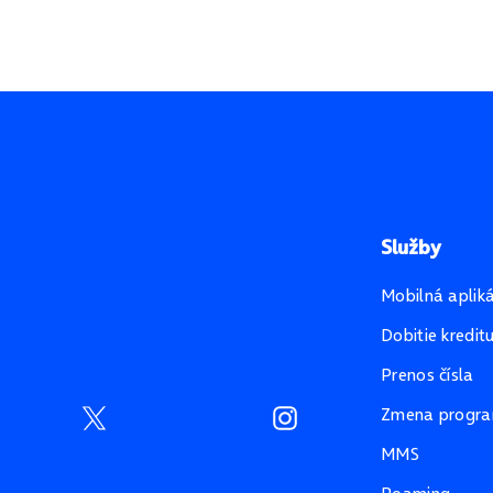
Služby
Mobilná aplik
Dobitie kredit
Prenos čísla
Zmena progr
MMS