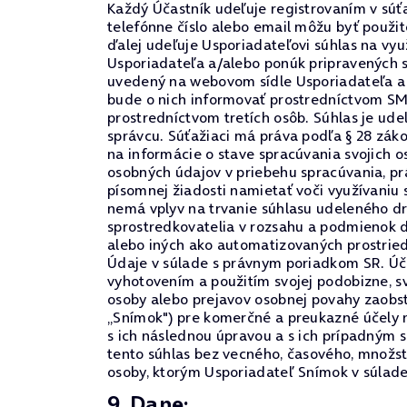
Každý Účastník udeľuje registrovaním v súťa
telefónne číslo alebo email môžu byť použi
ďalej udeľuje Usporiadateľovi súhlas na vyu
Usporiadateľa a/alebo ponúk pripravených s
uvedený na webovom sídle Usporiadateľa a n
bude o nich informovať prostredníctvom S
prostredníctvom tretích osôb. Súhlas je u
správcu. Súťažiaci má práva podľa § 28 záko
na informácie o stave spracúvania svojich 
osobných údajov v priebehu spracúvania, prá
písomnej žiadosti namietať voči využívaniu
nemá vplyv na trvanie súhlasu udeleného dr
sprostredkovatelia v rozsahu a podmienok 
alebo iných ako automatizovaných prostrie
Údaje v súlade s právnym poriadkom SR. Úča
vyhotovením a použitím svojej podobizne, s
osoby alebo prejavov osobnej povahy zaobst
„Snímok") pre komerčné a preukazné účely 
s ich následnou úpravou a s ich prípadným 
tento súhlas bez vecného, časového, množs
osoby, ktorým Usporiadateľ Snímok v súlade
9. Dane: