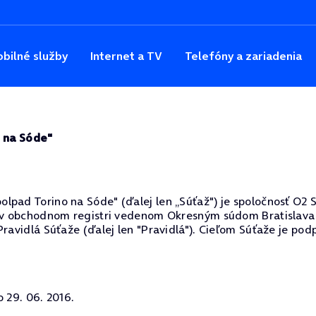
bilné služby
Internet a TV
Telefóny a zariadenia
o na Sóde"
pad Torino na Sóde" (ďalej len „Súťaž") je spoločnosť O2 Slo
 v obchodnom registri vedenom Okresným súdom Bratislava 1,
Pravidlá Súťaže (ďalej len "Pravidlá"). Cieľom Súťaže je po
o 29. 06. 2016.