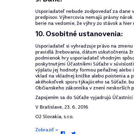
Usporiadateľ nebude zodpovedať za dane vyp
predpisov. Výhercovia nemajú právny nárok
berie na vedomie, že výhry zo stávok a hie
10. Osobitné ustanovenia:
Usporiadateľ si vyhradzuje právo na zmenu p
pravidlá žrebovania, dátum uskutočnenia žr
podmienok hry usporiadateľ vhodným spôsob
poskytnutými Účastníkmi Súťaže v súvislost
výplatu jej hodnoty formou peňažnej alebo 
vklad na vkladnej knižke alebo poistenia a 
akéhokoľvek sporu týkajúceho sa Súťaže, b
Občianskeho zákonníka v znení neskorších p
Zapojením sa do Súťaže vyjadrujú Účastníci 
V Bratislave, 23. 6. 2016
O2 Slovakia, s.r.o.
Zobraziť »