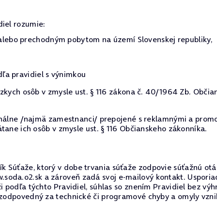
diel rozumie:
alebo prechodným pobytom na území Slovenskej republiky,
dľa pravidiel s výnimkou
zkych osôb v zmysle ust. § 116 zákona č. 40/1964 Zb. Občia
onálne /najmä zamestnanci/ prepojené s reklamnými a promo
tane ich osôb v zmysle ust. § 116 Občianskeho zákonníka.
k Súťaže, ktorý v dobe trvania súťaže zodpovie súťažnú ot
oda.o2.sk a zároveň zadá svoj e-mailový kontakt. Usporiad
ži podľa týchto Pravidiel, súhlas so znením Pravidiel bez v
e zodpovedný za technické či programové chyby a omyly vznik