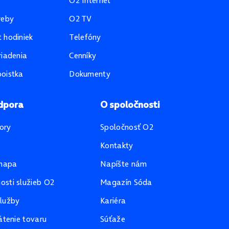
O2 Internet
reby
O2 TV
 hodiniek
Telefóny
riadenia
Cenníky
oistka
Dokumenty
dpora
O spoločnosti
ory
Spoločnosť O2
Kontakty
mapa
Napíšte nám
sti služieb O2
Magazín Sóda
lužby
Kariéra
átenie tovaru
Súťaže