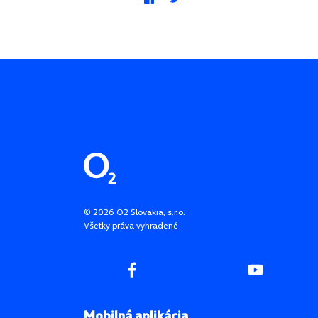
Pätička stránky
©
2026
O2 Slovakia, s.r.o.
Všetky práva vyhradené
Mobilná aplikácia