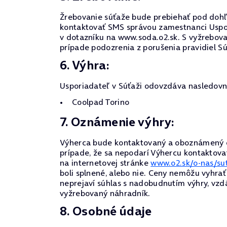
Žrebovanie súťaže bude prebiehať pod doh
kontaktovať SMS správou zamestnanci Uspor
v dotazníku na www.soda.o2.sk. S vyžrebov
prípade podozrenia z porušenia pravidiel S
6. Výhra:
Usporiadateľ v Súťaži odovzdáva nasledovn
Coolpad Torino
7. Oznámenie výhry:
Výherca bude kontaktovaný a oboznámený o 
prípade, že sa nepodarí Výhercu kontaktova
na internetovej stránke
www.o2.sk/o-nas/su
boli splnené, alebo nie. Ceny nemôžu vyhrať 
neprejaví súhlas s nadobudnutím výhry, vzdá 
vyžrebovaný náhradník.
8. Osobné údaje