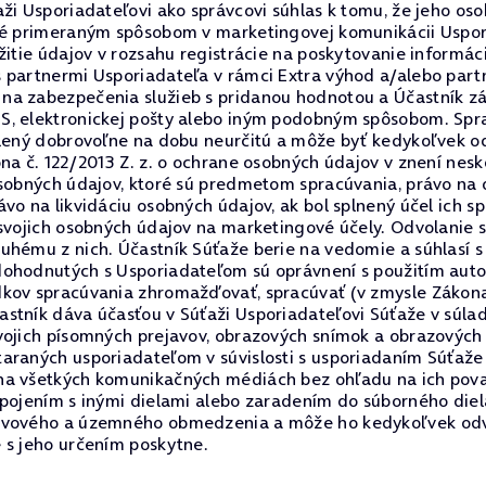
ži Usporiadateľovi ako správcovi súhlas k tomu, že jeho os
té primeraným spôsobom v marketingovej komunikácii Uspori
žitie údajov v rozsahu registrácie na poskytovanie informác
 partnermi Usporiadateľa v rámci Extra výhod a/alebo part
a zabezpečenia služieb s pridanou hodnotou a Účastník zár
MS, elektronickej pošty alebo iným podobným spôsobom. Sp
delený dobrovoľne na dobu neurčitú a môže byť kedykoľvek 
na č. 122/2013 Z. z. o ochrane osobných údajov v znení nesko
osobných údajov, ktoré sú predmetom spracúvania, právo na
vo na likvidáciu osobných údajov, ak bol splnený účel ich s
 svojich osobných údajov na marketingové účely. Odvolanie
uhému z nich. Účastník Súťaže berie na vedomie a súhlasí s
dohodnutých s Usporiadateľom sú oprávnení s použitím aut
dkov spracúvania zhromažďovať, spracúvať (v zmysle Zákona
stník dáva účasťou v Súťaži Usporiadateľovi Súťaže v súlad
vojich písomných prejavov, obrazových snímok a obrazových
araných usporiadateľom v súvislosti s usporiadaním Súťaže
na všetkých komunikačných médiách bez ohľadu na ich pova
spojením s inými dielami alebo zaradením do súborného diel
tvového a územného obmedzenia a môže ho kedykoľvek odvola
 s jeho určením poskytne.