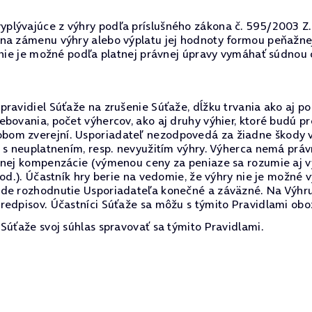
lývajúce z výhry podľa príslušného zákona č. 595/2003 Z.z.
 na zámenu výhry alebo výplatu jej hodnoty formou peňažne
r nie je možné podľa platnej právnej úpravy vymáhať súdnou 
ravidiel Súťaže na zrušenie Súťaže, dĺžku trvania ako aj po
ebovania, počet výhercov, ako aj druhy výhier, ktoré budú 
om zverejní. Usporiadateľ nezodpovedá za žiadne škody vz
i s neuplatnením, resp. nevyužitím výhry. Výherca nemá prá
inej kompenzácie (výmenou ceny za peniaze sa rozumie aj v
pod.). Účastník hry berie na vedomie, že výhry nie je možné
ude rozhodnutie Usporiadateľa konečné a záväzné. Na Výhru
redpisov. Účastníci Súťaže sa môžu s týmito Pravidlami ob
Súťaže svoj súhlas spravovať sa týmito Pravidlami.