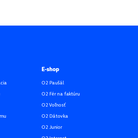
E-shop
ácia
O2 Paušál
u
O2 Fér na faktúru
O2 Voľnosť
amu
O2 Dátovka
O2 Junior