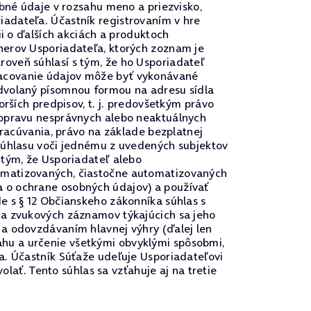
obné údaje v rozsahu meno a priezvisko,
adateľa. Účastník registrovaním v hre
ii o ďalších akciách a produktoch
nerov Usporiadateľa, ktorých zoznam je
oveň súhlasí s tým, že ho Usporiadateľ
racovanie údajov môže byť vykonávané
odvolaný písomnou formou na adresu sídla
rších predpisov, t. j. predovšetkým právo
 opravu nesprávnych alebo neaktuálnych
pracúvania, právo na základe bezplatnej
 súhlasu voči jednému z uvedených subjektov
 tým, že Usporiadateľ alebo
omatizovaných, čiastočne automatizovaných
 o ochrane osobných údajov) a používať
e s § 12 Občianskeho zákonníka súhlas s
 a zvukových záznamov týkajúcich sa jeho
 a odovzdávaním hlavnej výhry (ďalej len
hu a určenie všetkými obvyklými spôsobmi,
a. Účastník Súťaže udeľuje Usporiadateľovi
ť. Tento súhlas sa vzťahuje aj na tretie