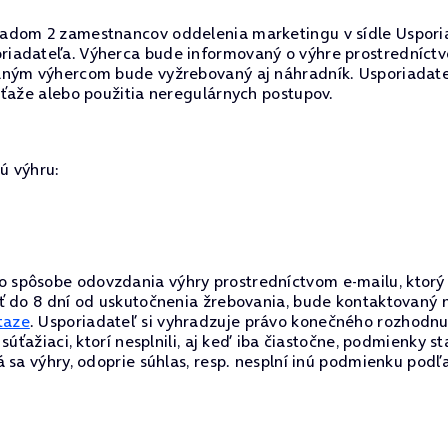
ľadom 2 zamestnancov oddelenia marketingu v sídle Uspori
iadateľa. Výherca bude informovaný o výhre prostredníctvo
aným výhercom bude vyžrebovaný aj náhradník. Usporiadate
úťaže alebo použitia neregulárnych postupov.
ú výhru:
spôsobe odovzdania výhry prostredníctvom e-mailu, ktorý 
ť do 8 dní od uskutočnenia žrebovania, bude kontaktovaný 
taze
. Usporiadateľ si vyhradzuje právo konečného rozhodnu
súťažiaci, ktorí nesplnili, aj keď iba čiastočne, podmienky 
sa výhry, odoprie súhlas, resp. nesplní inú podmienku podľa