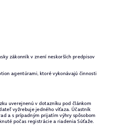
nsky zákonník v znení neskorších predpisov
tion agentúrami, ktoré vykonávajú činnosti
ázku uverejnenú v dotazníku pod článkom
ateľ vyžrebuje jedného víťaza. Účastník
ýhrad a s prípadným prijatím výhry spôsobom
nuté počas registrácie a riadenia Súťaže.