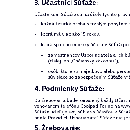
3. Účastníci Súťaže:
Účastníkom Súťaže sa na účely týchto pravi
každá fyzická osoba s trvalým pobytom 
ktorá má viac ako 15 rokov,
ktorá splní podmienky účasti v Súťaži po
zamestnancov Usporiadateľa a ich blí
(ďalej len „Občiansky zákonník"),
osôb, ktoré sú majetkovo alebo pers
súvisiace so zabezpečením Súťaže vrá
4. Podmienky Súťaže:
Do žrebovania bude zaradený každý Účastní
venovanom telefónu Coolpad Torino na www.s
Súťaže udeľuje svoj súhlas s účasťou v Súťa
podľa Pravidiel. Usporiadateľ Súťaže nie j
5. Žrebovanie: