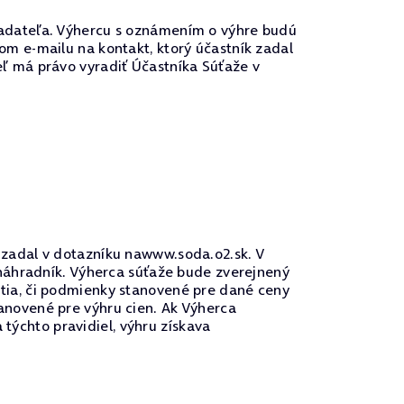
adateľa. Výhercu s oznámením o výhre budú
m e-mailu na kontakt, ktorý účastník zadal
ľ má právo vyradiť Účastníka Súťaže v
zadal v dotazníku nawww.soda.o2.sk. V
náhradník. Výherca súťaže bude zverejnený
tia, či podmienky stanovené pre dané ceny
stanovené pre výhru cien. Ak Výherca
 týchto pravidiel, výhru získava