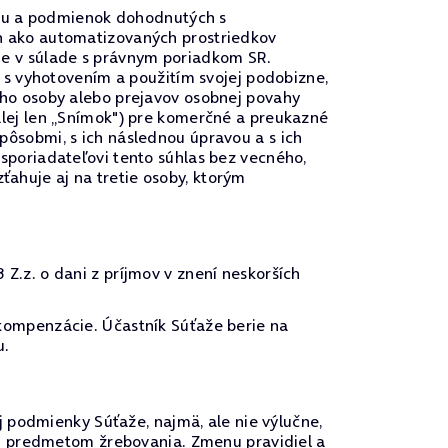
sahu a podmienok dohodnutých s
h ako automatizovaných prostriedkov
je v súlade s právnym poriadkom SR.
 s vyhotovením a použitím svojej podobizne,
eho osoby alebo prejavov osobnej povahy
lej len „Snímok") pre komerčné a preukazné
ôsobmi, s ich následnou úpravou a s ich
sporiadateľovi tento súhlas bez vecného,
huje aj na tretie osoby, ktorým
.z. o dani z príjmov v znení neskorších
kompenzácie. Účastník Súťaže berie na
u.
j podmienky Súťaže, najmä, ale nie výlučne,
dú predmetom žrebovania. Zmenu pravidiel a