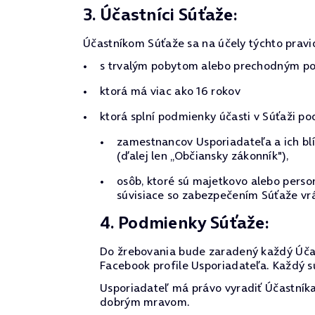
3. Účastníci Súťaže:
Účastníkom Súťaže sa na účely týchto pravi
s trvalým pobytom alebo prechodným pob
ktorá má viac ako 16 rokov
ktorá splní podmienky účasti v Súťaži po
zamestnancov Usporiadateľa a ich blí
(ďalej len „Občiansky zákonník"),
osôb, ktoré sú majetkovo alebo pers
súvisiace so zabezpečením Súťaže vrá
4. Podmienky Súťaže:
Do žrebovania bude zaradený každý Účas
Facebook profile Usporiadateľa. Každý s
Usporiadateľ má právo vyradiť Účastníka
dobrým mravom.