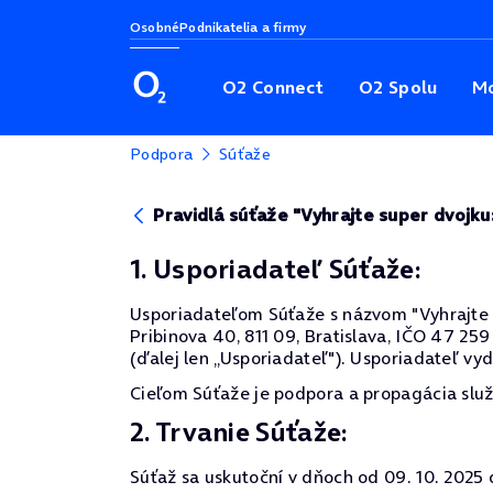
Osobné
Podnikatelia a firmy
O2 Connect
O2 Spolu
Mo
Podpora
Súťaže
Pravidlá súťaže "Vyhrajte super dvojk
1. Usporiadateľ Súťaže:
Usporiadateľom Súťaže s názvom "Vyhrajte su
Pribinova 40, 811 09, Bratislava, IČO 47 259
(ďalej len „Usporiadateľ"). Usporiadateľ vyd
Cieľom Súťaže je podpora a propagácia služ
2. Trvanie Súťaže:
Súťaž sa uskutoční v dňoch od 09. 10. 2025 