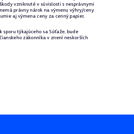
ody vzniknuté v súvislosti s nesprávnymi
ca nemá právny nárok na výmenu výhry/ceny
umie aj výmena ceny za cenný papier,
k sporu týkajúceho sa Súťaže, bude
čianskeho zákonníka v znení neskorších