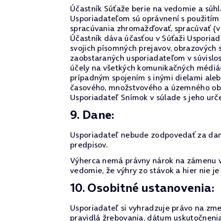
Účastník Súťaže berie na vedomie a súhl
Usporiadateľom sú oprávnení s použitím
spracúvania zhromažďovať, spracúvať (v
Účastník dáva účasťou v Súťaži Usporiad
svojich písomných prejavov, obrazových
zaobstaraných usporiadateľom v súvislos
účely na všetkých komunikačných médiách
prípadným spojením s inými dielami aleb
časového, množstvového a územného obme
Usporiadateľ Snímok v súlade s jeho urč
9. Dane:
Usporiadateľ nebude zodpovedať za dane 
predpisov.
Výherca nemá právny nárok na zámenu vý
vedomie, že výhry zo stávok a hier nie 
10. Osobitné ustanovenia:
Usporiadateľ si vyhradzuje právo na zmen
pravidlá žrebovania, dátum uskutočnenia