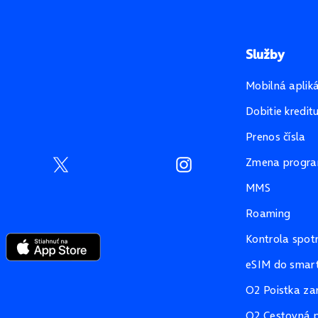
Služby
Mobilná aplik
Dobitie kredit
Prenos čísla
Zmena progr
MMS
Roaming
Kontrola spot
eSIM do smart
O2 Poistka za
O2 Cestovná p