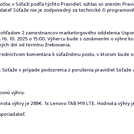
asťou v Súťaži podľa týchto Pravidiel, súhlas so znením Prav
dateľ Súťaže nie je zodpovedný za technické či programové
ohľadom 2 zamestnancov marketingového oddelenia Usporiad
 dňa 16. 10. 2025 o 15:00. Výhercu bude s oznámením o výhre
ných dní od termínu žrebovania.
tredníctvom komentára k súťažnému postu, v ktorom bude 
 Súťaže v prípade podozrenia z porušenia pravidiel Súťaže 
ovnú výhru:
ota výhry je 288€. 1x Lenovo TAB M9 LTE. Hodnota výhry j
sporiadateľ.