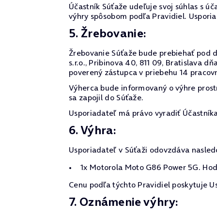
Účastník Súťaže udeľuje svoj súhlas s úč
výhry spôsobom podľa Pravidiel. Usporia
5. Žrebovanie:
Žrebovanie Súťaže bude prebiehať pod d
s.r.o., Pribinova 40, 811 09, Bratislava
poverený zástupca v priebehu 14 pracov
Výherca bude informovaný o výhre pros
sa zapojil do Súťaže.
Usporiadateľ má právo vyradiť Účastníka
6. Výhra:
Usporiadateľ v Súťaži odovzdáva nasled
1x Motorola Moto G86 Power 5G. Hodn
Cenu podľa týchto Pravidiel poskytuje U
7. Oznámenie výhry: