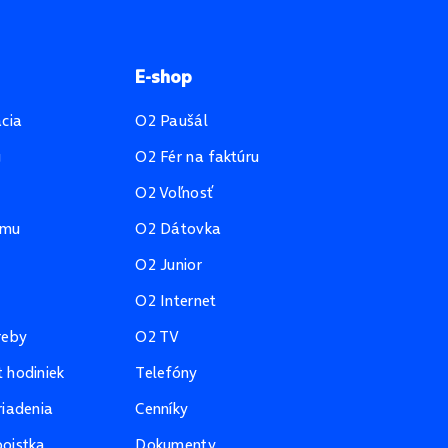
E-shop
ácia
O2 Paušál
u
O2 Fér na faktúru
O2 Voľnosť
amu
O2 Dátovka
O2 Junior
O2 Internet
reby
O2 TV
 hodiniek
Telefóny
riadenia
Cenníky
oistka
Dokumenty