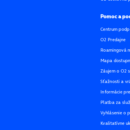
Pomoc a po
Centrum podp
O2 Predajne
Roamingová 
Mapa dostupno
Záujem o O2 s
Sťažnosti a vr
Informácie pr
Platba za slu
Vyhlásenie o p
Kvalitatívne u