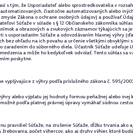
así s tým, že Usporiadateľ alebo sprostredkovatelia v roz
 automatizovaných, čiastočne automatizovaných alebo inýc
 zmysle Zákona o ochrane osobných údajov) a používať Úda
ateľovi Súťaže v súlade s § 12 Občianskeho zákonníka súhlas
 snímok a obrazových a zvukových záznamov týkajúcich sa j
ti s usporiadaním Súťaže a odovzdávaním hlavnej výhry (ďa
 bez ohľadu na ich povahu a určenie všetkými obvyklými sp
o zaradením do súborného diela. Účastník Súťaže udeľuje U
dzenia a môže ho kedykoľvek odvolať. Tento súhlas sa vzťa
ením poskytne.
vyplývajúce z výhry podľa príslušného zákona č. 595/2003 Z
hry alebo výplatu jej hodnoty formou peňažnej alebo inej 
je možné podľa platnej právnej úpravy vymáhať súdnou cesto
u pravidiel Súťaže, na zrušenie Súťaže, dĺžku trvania ako a
 žrebovania, počet výhercov, ako aj druhy výhier, ktoré bu