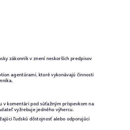
nsky zákonník v znení neskorších predpisov
tion agentúrami, ktoré vykonávajú činnosti
nníka.
ohu v komentári pod súťažným príspevkom na
adateľ vyžrebuje jedného výhercu.
žajúci ľudskú dôstojnosť alebo odporujúci