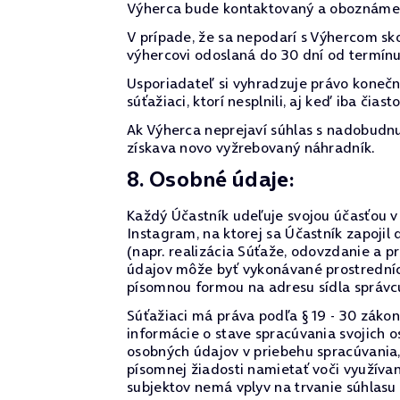
Výherca bude kontaktovaný a oboznámen
V prípade, že sa nepodarí s Výhercom s
výhercovi odoslaná do 30 dní od termínu
Usporiadateľ si vyhradzuje právo koneč
súťažiaci, ktorí nesplnili, aj keď iba či
Ak Výherca neprejaví súhlas s nadobudnut
získava novo vyžrebovaný náhradník.
8. Osobné údaje:
Každý Účastník udeľuje svojou účasťou v 
Instagram, na ktorej sa Účastník zapoj
(napr. realizácia Súťaže, odovzdanie a 
údajov môže byť vykonávané prostredníc
písomnou formou na adresu sídla správc
Súťažiaci má práva podľa § 19 - 30 zákon
informácie o stave spracúvania svojich
osobných údajov v priebehu spracúvania, 
písomnej žiadosti namietať voči využíva
subjektov nemá vplyv na trvanie súhlas