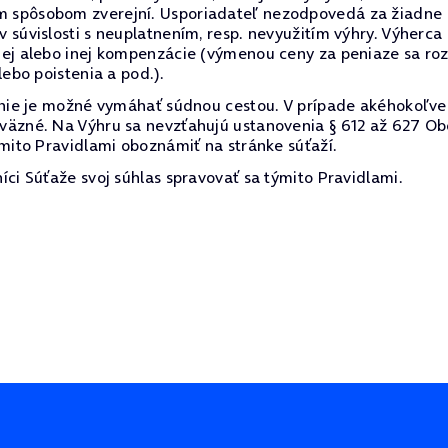
spôsobom zverejní. Usporiadateľ nezodpovedá za žiadne šk
 súvislosti s neuplatnením, resp. nevyužitím výhry. Výher
nej alebo inej kompenzácie (výmenou ceny za peniaze sa roz
ebo poistenia a pod.).
 nie je možné vymáhať súdnou cestou. V prípade akéhokoľve
väzné. Na Výhru sa nevzťahujú ustanovenia § 612 až 627 Ob
ýmito Pravidlami oboznámiť na stránke súťaží.
ci Súťaže svoj súhlas spravovať sa týmito Pravidlami.