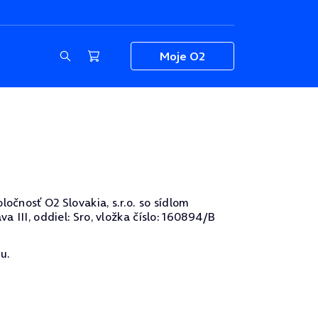
Moje O2
očnosť O2 Slovakia, s.r.o. so sídlom
a III, oddiel: Sro, vložka číslo: 160894/B
u.