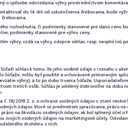
ý o spôsobe odovzdania výhry prostredníctvom komentára 
kontaktovať do 14 dní od uskutočnenia žrebovania, bude vy
 žrebovania.
ného rozhodnutia, či podmienky stanovené pre danú cenu bo
astočne, podmienky stanovené pre výhru ceny.
ím výhry, vzdá sa výhry, odoprie súhlas, resp. nesplní inú p
Súťaži súhlas k tomu, že jeho osobné údaje v rozsahu v akom 
il do Súťaže, môžu byť použité a uchovávané primeraným s
prevzatie výhry), a to po dobu trvania Súťaže, Usporiadate
tvom tretích osôb. Súhlas je udelený dobrovoľne na dobu n
u.
a č. 18/2018 Z. z. o ochrane osobných údajov v znení neskorš
 osobných údajov, ktoré sú predmetom spracúvania, právo na
právo na likvidáciu osobných údajov, ak bol splnený účel ic
niu svojich osobných údajov na marketingové účely. Odvola
u udeleného druhému z nich.