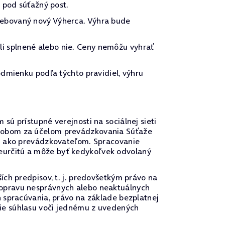
pod súťažný post.
žrebovaný nový Výherca. Výhra bude
li splnené alebo nie. Ceny nemôžu vyhrať
odmienku podľa týchto pravidiel, výhru
sú prístupné verejnosti na sociálnej sieti
pôsobom za účelom prevádzkovania Súťaže
ľom ako prevádzkovateľom. Spracovanie
eurčitú a môže byť kedykoľvek odvolaný
ích predpisov, t. j. predovšetkým právo na
 opravu nesprávnych alebo neaktuálnych
h spracúvania, právo na základe bezplatnej
nie súhlasu voči jednému z uvedených