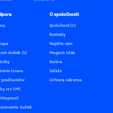
dpora
O spoločnosti
ory
Spoločnosť O2
Kontakty
mapa
Napíšte nám
sti služieb O2
Magazín Sóda
lužby
Kariéra
átenie tovaru
Súťaže
e používateľov
Ochrana súkromia
žby cez SMS
rístupnosti
kazovatele služieb