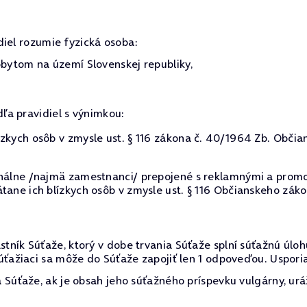
diel rozumie fyzická osoba:
ytom na území Slovenskej republiky,
dľa pravidiel s výnimkou:
zkych osôb v zmysle ust. § 116 zákona č. 40/1964 Zb. Občia
onálne /najmä zamestnanci/ prepojené s reklamnými a promo
tane ich blízkych osôb v zmysle ust. § 116 Občianskeho záko
tník Súťaže, ktorý v dobe trvania Súťaže splní súťažnú úl
úťažiaci sa môže do Súťaže zapojiť len 1 odpoveďou. Uspori
 Súťaže, ak je obsah jeho súťažného príspevku vulgárny, urá