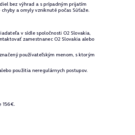
idiel bez výhrad a s prípadným prijatím
 chyby a omyly vzniknuté počas Súťaže.
ateľa v sídle spoločnosti O2 Slovakia,
 kontaktovať zamestnanec O2 Slovakia alebo
označený používateľským menom, s ktorým
alebo použitia neregulárnych postupov.
e 156€.