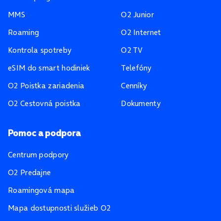
MMS
O2 Junior
Roaming
O2 Internet
Kontrola spotreby
O2 TV
eSIM do smart hodiniek
Telefóny
O2 Poistka zariadenia
Cenníky
O2 Cestovná poistka
Dokumenty
Pomoc a podpora
Centrum podpory
O2 Predajne
Roamingová mapa
Mapa dostupnosti služieb O2