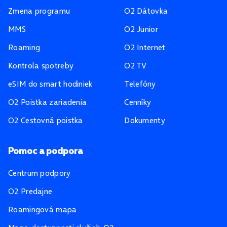
Zmena programu
O2 Dátovka
MMS
O2 Junior
Roaming
O2 Internet
Kontrola spotreby
O2 TV
eSIM do smart hodiniek
Telefóny
O2 Poistka zariadenia
Cenníky
O2 Cestovná poistka
Dokumenty
Pomoc a podpora
Centrum podpory
O2 Predajne
Roamingová mapa