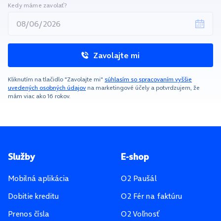
Kedy máme zavolať?
Zavolajte mi
Kliknutím na tlačidlo "Zavolajte mi"
súhlasím so spracovaním vyššie
uvedených osobných údajov
na marketingové účely a potvrdzujem, že
mám viac ako 16 rokov.
Pätička stránky
Služby
E-shop
Mobilná aplikácia
O2 Paušál
Dobitie kreditu
O2 Fér na faktúru
Prenos čísla
O2 Voľnosť