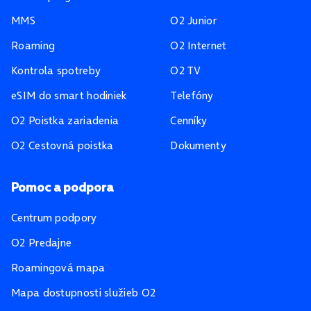
MMS
O2 Junior
Roaming
O2 Internet
Kontrola spotreby
O2 TV
eSIM do smart hodiniek
Telefóny
O2 Poistka zariadenia
Cenníky
O2 Cestovná poistka
Dokumenty
Pomoc a podpora
Centrum podpory
O2 Predajne
Roamingová mapa
Mapa dostupnosti služieb O2