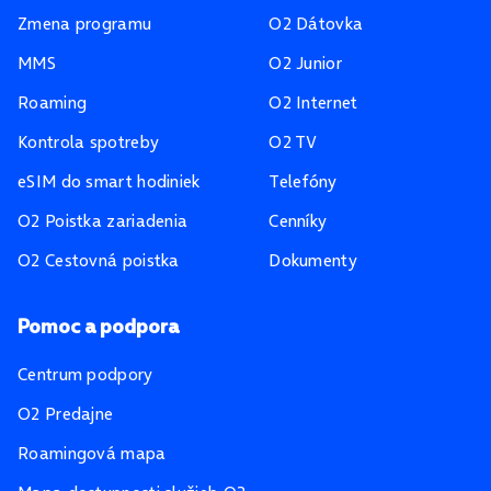
Zmena programu
O2 Dátovka
MMS
O2 Junior
Roaming
O2 Internet
Kontrola spotreby
O2 TV
eSIM do smart hodiniek
Telefóny
O2 Poistka zariadenia
Cenníky
O2 Cestovná poistka
Dokumenty
Pomoc a podpora
Centrum podpory
O2 Predajne
Roamingová mapa