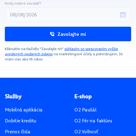
Kedy máme zavolať?
Zavolajte mi
Kliknutím na tlačidlo "Zavolajte mi"
súhlasím so spracovaním vyššie
uvedených osobných údajov
na marketingové účely a potvrdzujem, že
mám viac ako 16 rokov.
Pätička stránky
Služby
E-shop
Mobilná aplikácia
O2 Paušál
Dobitie kreditu
O2 Fér na faktúru
Prenos čísla
O2 Voľnosť