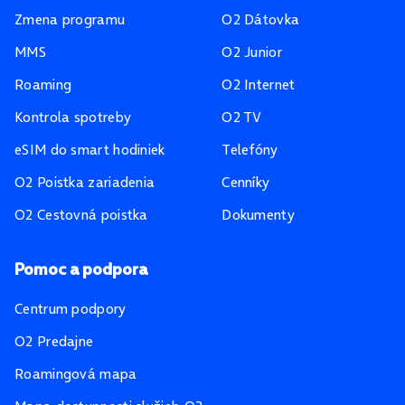
Zmena programu
O2 Dátovka
MMS
O2 Junior
Roaming
O2 Internet
Kontrola spotreby
O2 TV
eSIM do smart hodiniek
Telefóny
O2 Poistka zariadenia
Cenníky
O2 Cestovná poistka
Dokumenty
Pomoc a podpora
Centrum podpory
O2 Predajne
Roamingová mapa