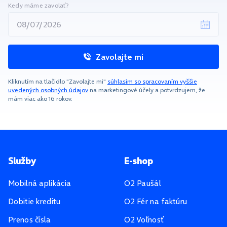
Kedy máme zavolať?
Zavolajte mi
Kliknutím na tlačidlo "Zavolajte mi"
súhlasím so spracovaním vyššie
uvedených osobných údajov
na marketingové účely a potvrdzujem, že
mám viac ako 16 rokov.
Pätička stránky
Služby
E-shop
Mobilná aplikácia
O2 Paušál
Dobitie kreditu
O2 Fér na faktúru
Prenos čísla
O2 Voľnosť