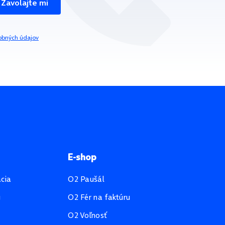
Zavolajte mi
obných údajov
E-shop
ácia
O2 Paušál
u
O2 Fér na faktúru
O2 Voľnosť