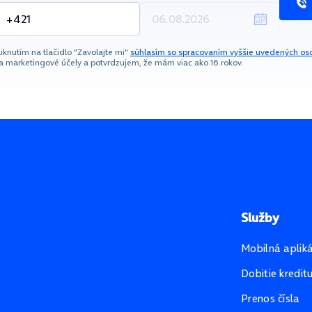
liknutím na tlačidlo "Zavolajte mi"
súhlasím so spracovaním vyššie uvedených os
a marketingové účely a potvrdzujem, že mám viac ako 16 rokov.
Služby
Mobilná aplik
Dobitie kredit
Prenos čísla