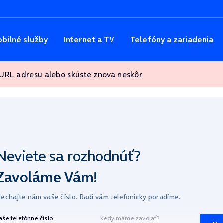
bilné služby
Internet a TV
Telefóny a zariadenia
 URL adresu alebo skúste znova neskôr
Neviete sa
rozhodnúť?
Zavoláme Vám!
echajte nám vaše číslo.
Radi vám telefonicky poradíme.
aše telefónne číslo
Kedy máme zavolať?