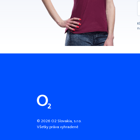
K
n
Pätička stránky
©
2026
O2 Slovakia, s.r.o.
Všetky práva vyhradené