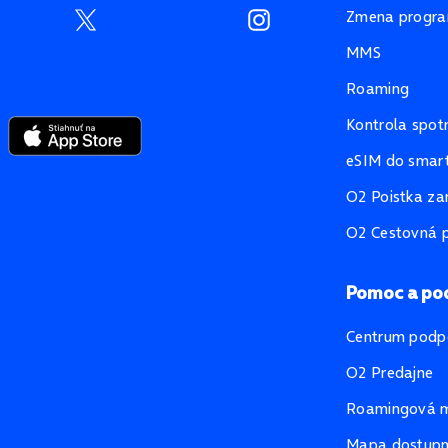
Zmena progr
MMS
Roaming
Kontrola spot
eSIM do smart
O2 Poistka za
O2 Cestovná p
Pomoc a po
Centrum podp
O2 Predajne
Roamingová 
Mapa dostupno