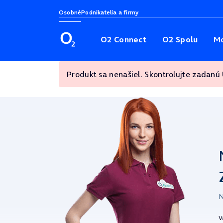
Osobné
Podnikatelia a firmy
O2 Connect
O2 Spolu
Mo
Produkt sa nenašiel. Skontrolujte zadanú
N
V