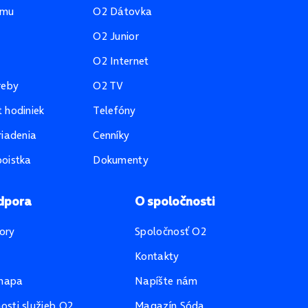
amu
O2 Dátovka
O2 Junior
O2 Internet
reby
O2 TV
 hodiniek
Telefóny
riadenia
Cenníky
oistka
Dokumenty
dpora
O spoločnosti
ory
Spoločnosť O2
Kontakty
mapa
Napíšte nám
sti služieb O2
Magazín Sóda