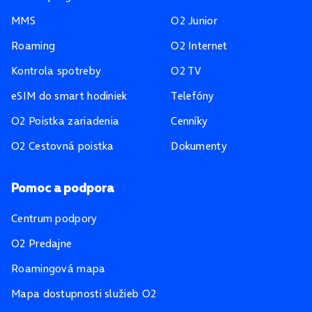
MMS
O2 Junior
Roaming
O2 Internet
Kontrola spotreby
O2 TV
eSIM do smart hodiniek
Telefóny
O2 Poistka zariadenia
Cenníky
O2 Cestovná poistka
Dokumenty
Pomoc a podpora
Centrum podpory
O2 Predajne
Roamingová mapa
Mapa dostupnosti služieb O2